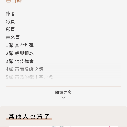
作者
彩頁
彩頁
書名頁
1彈 真空炸彈
2彈 哿與銀冰
3彈 化裝舞會
4彈 高而險峻之路
5彈 高歌的鐵十字之虎
Go For The Next!!! 歌劇院的妖刕
後記
閱讀更多
版權頁
其他人也買了