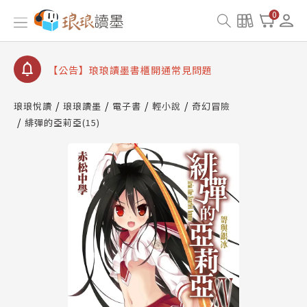
【公告】因 Readmoo 讀墨系統維護中，本站同步暫
0
停部分閱讀服務
【公告】琅琅讀墨數位閱讀資產合併與書櫃開通申請
【公告】琅琅讀墨書櫃開通常見問題
【公告】琅琅讀墨 3 分鐘完成書櫃開通與資產合併申
請圖文教學
琅琅悅讀
琅琅讀墨
電子書
輕小說
奇幻冒險
【公告】琅琅書店服務升級重要說明及資產合併結果
緋彈的亞莉亞(15)
查詢
【公告】因 Readmoo 讀墨系統維護中，本站同步暫
停部分閱讀服務