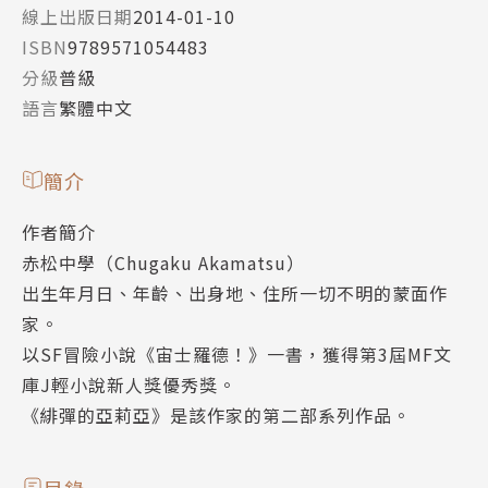
線上出版日期
2014-01-10
ISBN
9789571054483
分級
普級
語言
繁體中文
簡介
作者簡介
赤松中學（Chugaku Akamatsu）
出生年月日、年齡、出身地、住所一切不明的蒙面作
家。
以SF冒險小說《宙士羅德！》一書，獲得第3屆MF文
庫J輕小說新人獎優秀獎。
《緋彈的亞莉亞》是該作家的第二部系列作品。
目錄