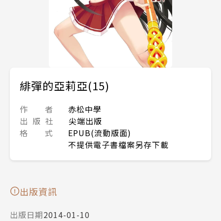
緋彈的亞莉亞(15)
作 者
赤松中學
出 版 社
尖端出版
格 式
EPUB(流動版面)
不提供電子書檔案另存下載
出版資訊
出版日期
2014-01-10