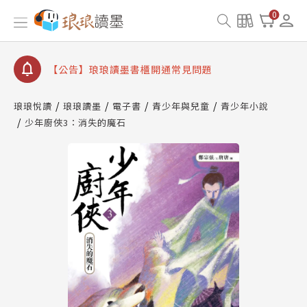
【公告】因 Readmoo 讀墨系統維護中，本站同步暫
0
停部分閱讀服務
【公告】琅琅讀墨數位閱讀資產合併與書櫃開通申請
【公告】琅琅讀墨書櫃開通常見問題
【公告】琅琅讀墨 3 分鐘完成書櫃開通與資產合併申
請圖文教學
琅琅悅讀
琅琅讀墨
電子書
青少年與兒童
青少年小說
【公告】琅琅書店服務升級重要說明及資產合併結果
少年廚俠3：消失的魔石
查詢
【公告】因 Readmoo 讀墨系統維護中，本站同步暫
停部分閱讀服務