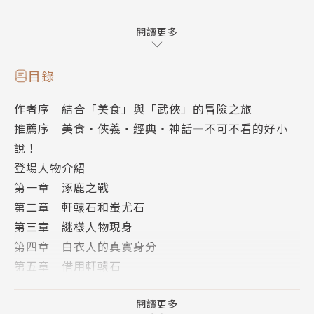
「一開始就不孤單」粉絲團團主 Selena、「孔子的超
時空書院」社團說書人洪孟君、
閱讀更多
「故事：寫給所有人的歷史」網站主編胡川安、臺中光
德國中教師張文銘、
目錄
親子專欄作家陳安儀、【仙靈傳奇】系列作者陳郁如、
作者序 結合「美食」與「武俠」的冒險之旅
國立臺東大學兒童文學所副教授黃雅淳、
推薦序 美食‧俠義‧經典‧神話—不可不看的好小
彰化鹿鳴國中教師楊志朗、小陽。日栽書屋店長蔡依
說！
芸 齊聲推薦！
登場人物介紹
第一章 涿鹿之戰
相傳黃帝和蚩尤大戰留下兩顆靈石，
第二章 軒轅石和蚩尤石
代表正義的軒轅石，後來傳至創立灶幫的幫主庖癸之
第三章 謎樣人物現身
手，
第四章 白衣人的真實身分
成為灶幫歷任幫主匡扶天下的重要信物。
第五章 借用軒轅石
而邪惡的蚩尤石不甘落敗，五千年來依附暴君奸臣興風
第六章 慶功宴上的真凶
作浪，
第七章 大宅院裡的祕密
閱讀更多
直到清朝乾隆年間，蚩尤石突然失去蹤跡，