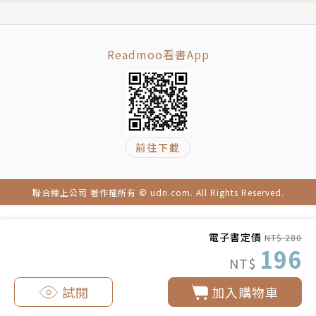
俠】是他以過去創作的深厚經驗，專為少年而寫的全新
武俠系列。另著有：「穿越故宮大冒險」系列、《媽祖
回娘家》、「香腸班長妙老師」系列、「鄭宗弦的
Readmoo看書App
『鬼』故事」系列、「豬頭小偵探」系列、「來自星星
的小偵探」系列、《大番薯的小綠芽》、《媽祖林默
娘》等數十本書籍。
前往下載
部落格：鄭宗弦的酷酷夢想屋blog.yam.com/aaxyz
臉書搜尋：鄭宗弦
粉絲專頁：鄭宗弦的美食與故事屋
聯合線上公司 著作權所有 © udn.com. All Rights Reserved.
繪者簡介
電子書定價
NT$ 280
196
NT$
唐唐
試閱
加入購物車
本名唐壽南，喜歡任何與創作有關的事情，覺得創作繪