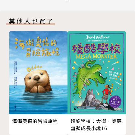
第八章 芹二爺的辛酸淚
再也沒有人知道它的下落……
第九章 穿越靈幻界
其他人也買了
第十章 誰是假姑娘
為了尋找第三道神菜，志達日夜翻閱菜譜、鍛鍊武藝，
第十一章 搜索大觀園
另一方面，一個神祕的白衣人某天深夜現身病房，
第十二章 虎魔的反擊
他告訴陳淑美，灶幫這幾十年來的紛亂都和那顆消失的
第十三章 真相大白
魔石有關。
第十四章 劫富濟貧的義賊
若回到古代調查魔石的下落，或許就可以揪出真凶！
第十五章 善行鑄成大錯
第十六章 第三道神菜
白衣人究竟是敵是友？他的出現會不會是另一個陷阱？
第十七章 神祕的大樓
志達可以順利找出消失的魔石與第三道神菜嗎？
版權頁
封底
◎本書關鍵字：武俠、歷史、飲食文化、奇幻、冒險、
《紅樓夢》、四大奇書、曹雪芹
◎無注音，適合10~15歲以上閱讀
海獺奧德的冒險旅程
殘酷學校：大衛．威廉
◎教育議題分類：生涯發展、家政、環境
幽默成長小說16
◎學習領域分類：語文、社會、藝術與人文、綜合活動