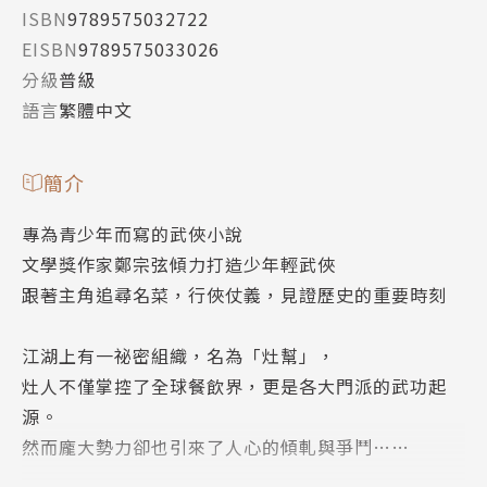
ISBN
9789575032722
EISBN
9789575033026
分級
普級
語言
繁體中文
簡介
專為青少年而寫的武俠小說
文學獎作家鄭宗弦傾力打造少年輕武俠
跟著主角追尋名菜，行俠仗義，見證歷史的重要時刻
江湖上有一祕密組織，名為「灶幫」，
灶人不僅掌控了全球餐飲界，更是各大門派的武功起
源。
然而龐大勢力卻也引來了人心的傾軋與爭鬥……