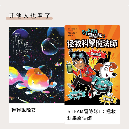
本書特色
其他人也看了
特色1 專為少兒所寫的武俠小說，保留武俠小說的俠
義精神，又兼具品格陶冶與知識性。
特色2 含括大江南北八大菜系與代表菜色，在閱讀中
體驗千年來的飲食文化，書香菜香齊飄香。
特色3 內容融入四大奇書之一《紅樓夢》經典段落，
可作為中學語文課程的先修輔助教材。
作者簡介
鄭宗弦
輕輕說晚安
STEAM冒險隊1：拯救
科學魔法師
曾榮獲九歌現代兒童文學獎首獎、陳國政兒童文學獎首
獎、教育部文藝創作獎優選等數十項文學獎。【少年廚