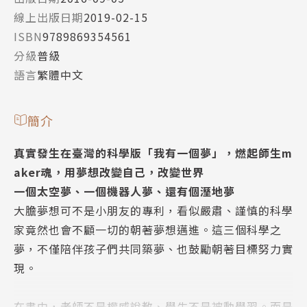
線上出版日期
2019-02-15
ISBN
9789869354561
分級
普級
語言
繁體中文
簡介
真實發生在臺灣的科學版「我有一個夢」，燃起師生m
aker魂，用夢想改變自己，改變世界
一個太空夢、一個機器人夢、還有個溼地夢
大膽夢想可不是小朋友的專利，看似嚴肅、謹慎的科學
家竟然也會不顧一切的朝著夢想邁進。這三個科學之
夢，不僅陪伴孩子們共同築夢、也鼓勵朝著目標努力實
現。
在書中，老師不是權威說教、學生不是被動學習。而是