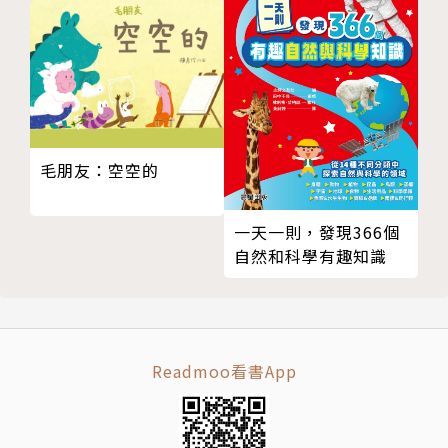
用三個科學之夢，記錄著老師與學生汗水交織的築夢之
路，體現科學研究不是象牙塔中的冷血知識。讓小朋友
們了解大人也懂得夢想，讓大人教導小朋友們如何完成
夢想。
毛朋友：空空的
用最不說教、最趣味的知識插圖，重新轉譯這些科學成
就，讓你被熱血感動之餘，再吸收臺灣最尖端的科學成
一天一則，發現366個
就。
自然和科學有趣知識
．我有一個太空夢：科學築夢大現場1：一起離開地球
上太空！ARRC自製火箭
橫跨多所大學的師生團隊，靠著自學理論與YOUTUBE
Readmoo看書App
影片，用鬥魂打造出飛空火箭。
．我有一個機器人夢：科學築夢大現場2：歡迎光臨機