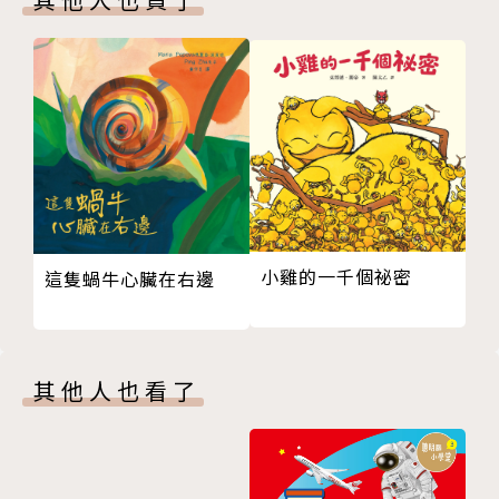
本書特色
．科技大歷史：以知識圖表深入淺出的展現相關科技的
過去與未來。
．研究大揭密：以插畫、照片與趣味文字，一網打盡臺
灣研究團隊中每個重要的關鍵時刻。
小雞的一千個祕密
這隻蝸牛心臟在右邊
．我是大maker：以貼身採訪、第一手的調查方式，
身歷其境一探團隊的工作現場。
其他人也看了
系列特色
臺灣科學版「我有一個夢」，燃起師生maker魂，用
夢想改變自己，改變世界