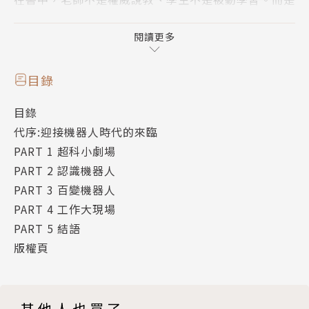
老師和學生一同共學、交心，成為築夢路上的好夥伴。
閱讀更多
歡迎光臨機器人時代！百變智慧機器人
目錄
未來的機器人會是什麼樣子呢？是長得跟我們一樣，會
目錄
講話、會揮手；還是會像科幻電影一樣，會飛天、會發
代序:迎接機器人時代的來臨
射光線呢？但是你可知道臺灣有好多科學家，正一步步
PART 1 超科小劇場
建立出未來機器人的夢想。
PART 2 認識機器人
PART 3 百變機器人
來自臺灣的各個機器人研究團隊，用跟你說哈囉的陪伴
PART 4 工作大現場
機器人、飛天鑽地的仿生機器人、還有靠著一隻手臂就
PART 5 結語
足以扭轉世界的工業機器人，全面翻轉孩子們對於機器
版權頁
人的想像。
誰說機器人只來自於國外新知與電影，這些臺灣自製機
其他人也買了
器人正式對你說：「機器人時代來啦，歡迎光臨！