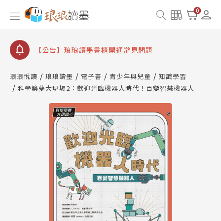
【公告】因 Readmoo 讀墨系統維護中，本站同步暫
0
停部分閱讀服務
【公告】琅琅讀墨數位閱讀資產合併與書櫃開通申請
【公告】琅琅讀墨書櫃開通常見問題
【公告】琅琅讀墨 3 分鐘完成書櫃開通與資產合併申
請圖文教學
琅琅悅讀
琅琅讀墨
電子書
青少年與兒童
知識學習
【公告】琅琅書店服務升級重要說明及資產合併結果
科學築夢大現場2：歡迎光臨機器人時代！百變智慧機器人
查詢
【公告】因 Readmoo 讀墨系統維護中，本站同步暫
停部分閱讀服務