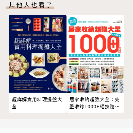
第二十籤 丁卯 朱弁上冷山
名
其他人也看了
第二十一籤 丁巳 觀音大士收大鵬鳥
指導學生──參加「屏東縣國語文競賽」獲高中職組國
第二十二籤 丁未 韓信拜將
語、閩語、客語演說及閩語朗讀第二、三、一、三名
第二十三籤 丁酉 姜太公在渭河釣魚
指導學生──二○一○年代表台灣參加第七屆「IEYI世
第二十四籤 丁亥 楊文廣征南閩
界青少年發明展」獲金牌
第二十五籤 戊子 劉文良別妻
學校特色行銷──規劃Facebook。〈學校故事講乎你
第二十六籤 戊寅 呂蒙正中狀元
知〉
第二十七籤 戊辰 周武吉遇太公改卦
曾任──校長秘書
第二十八籤 戊午 楚項羽烏江自刎
曾任──總務主任
第二十九籤 戊申 孔夫子過宋入陳除險走難
現任──教務主任
第三十籤 戊戌 李通賠金牌救出岳夫人出關
第三十一籤 己丑 彭祖三十六妻七十二子臨終無子
居家收納超強大全：完
超詳解實用料理擺盤大
第三十二籤 己卯 王戩入五雷陣
整收錄1000+絕技隨時
全
第三十三籤 己巳 明朝海瑞安南討貢封王
解決各種收納問題的家
第三十四籤 己未 朱壽昌長亭尋母
庭常備書
第三十五籤 己酉 乙貼金走路遇鬼