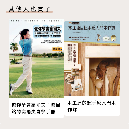
第四籤 甲午 李大白升仙
‧逐項解析求籤者最常詢問的八大事，便於參照理解
其他人也買了
第五籤 甲申 龐涓害孫臏
‧詳述買房、換工作等人生重要轉換的特殊解籤
第六籤 甲戌 陸遜誤入石頭陣
‧點明籤詩中的時間提示，便於求籤者在關鍵時刻使用
第七籤 乙丑 昭君困冷宮遇漢王叫合
第八籤 乙卯 諸葛亮隴西割麥
作者簡介
第九籤 乙巳 宋太祖遇歐延讚
第十籤 乙未 李干戈往武當山求嗣
王儷容
第十一籤 乙酉 大鵬鳥亂宋朝
第十二籤 乙亥 梅良玉與陳春生仝落難得救
學歷：國立高師大國文教學所畢業
第十三籤 丙子 漢李廣父子陣亡
第十四籤 丙寅 王太君雙生貴子
現職：國立高職國文教師
第十五籤 丙辰 梁灝公孫中狀元
第十六籤 丙午 潘安中狀元
經歷：曾任補習班講師
木工迷的超手感入門木
包你學會高爾夫：包偉
第十七籤 丙申 龐涓死在馬陵道
靠打工──賺了人生第一部車
作課
銘的高爾夫自學手冊
第十八籤 丙戌 邵良父子遇黃玉娘叫合
獲選──屏東縣第一屆SUPER教師(高中職組)
第十九籤 丁丑 蘇秦真不弟
指導學生──參加「屏東縣防治愛滋戲劇比賽」獲第二