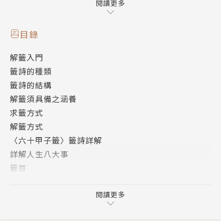
籤詩代表神明的旨意，是許多人在面對人生困惑時，尋
閱讀更多
求的參考指引，然而許多人在面對籤詩時，往往望文生
義，一知半解，不僅疑問沒有得到解答，還可能因為錯
目錄
誤的解讀而貽誤大事，徒增困擾。
解籤入門
籤詩的種類
本書作者王儷容將台灣廟宇最常見的六十甲子籤，以國
籤詩的結構
學研究的角度切入，利用關鍵字解籤的手法，徹底拆解
解籤須具備之涵養
籤詩的構成形式與意涵，說明卦頭故事、來源典故、關
求籤方式
鍵字詞，教導讀者如何看懂籤詩，並歸納民眾常見的疑
解籤方式
問，依照提問者求問的不同背景與條件，提出不同的說
〈六十甲子籤〉籤詩詳解
明與提醒。不但能幫助讀者瞭解籤詩，更是能幫助讀者
詳解人生八大事
解決人生疑惑的最佳解籤書。
籤首
第一籤 甲子 唐太宗坐享太平
──最實用易懂的自助解籤指南──
第二籤 甲寅 唐太宗令武媚娘賞花
閱讀更多
‧獨創關鍵字解籤，一冊在手，盡解六十甲子籤
第三籤 甲辰 沈萬山妬寶與正德君作法
‧從卦頭入手，參透籤詩吉凶及求籤者境遇