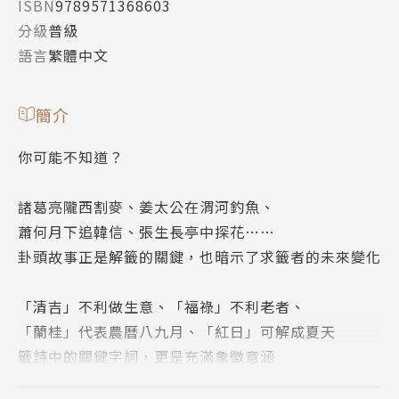
ISBN
9789571368603
分級
普級
語言
繁體中文
簡介
你可能不知道？
諸葛亮隴西割麥、姜太公在渭河釣魚、
蕭何月下追韓信、張生長亭中探花……
卦頭故事正是解籤的關鍵，也暗示了求籤者的未來變化
「清吉」不利做生意、「福祿」不利老者、
「蘭桂」代表農曆八九月、「紅日」可解成夏天
籤詩中的關鍵字詞，更是充滿象徵意涵