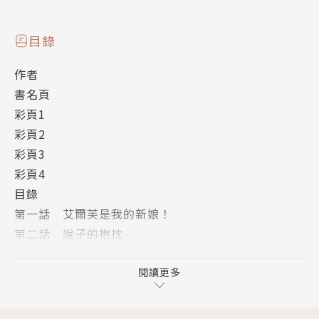
目錄
作者
書名頁
彩頁1
彩頁2
彩頁3
彩頁4
目錄
第一話 艾爾芙是我的新娘！
第二話 說子的抱枕
第三話 南海皇家夜總會
後記
閱讀更多
版權頁