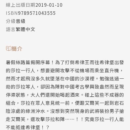
線上出版日期
2019-01-10
ISBN
9789571043555
分級
普級
語言
繁體中文
簡介
暑假絲路篇揭開序幕！為了打倒希律王而往希律堡出發
的莎拉一行人，想要避開攻擊不從機場而乘坐直升機，
然而才起飛沒多久就墜落在中國的沙漠裡。勉強逃過一
劫的莎拉等人，卻因為陣對中國考古學興致盎然而呈現
停滯狀態，大人們還開始喝起酒來。碰上這些不成器的
組合，莎拉在眾人意見統一前，便跟艾爾芙一起到岩石
陰涼處的綠洲沖水。沒想到突然現身的武將裝扮男子搶
走艾爾芙，還攻擊莎拉和陣……！！究竟莎拉一行人能
不能抵達希律堡！？