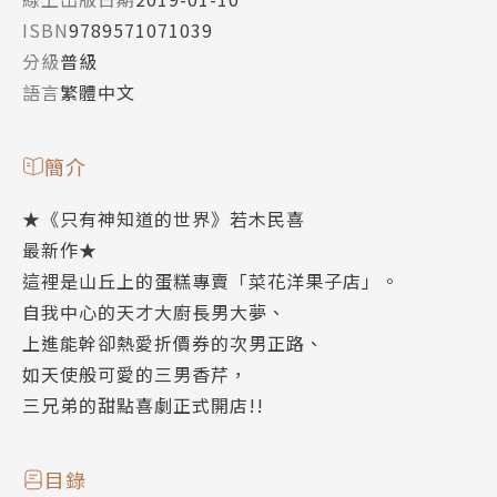
ISBN
9789571071039
分級
普級
語言
繁體中文
簡介
★《只有神知道的世界》若木民喜
最新作★
這裡是山丘上的蛋糕專賣「菜花洋果子店」。
自我中心的天才大廚長男大夢、
上進能幹卻熱愛折價券的次男正路、
如天使般可愛的三男香芹，
三兄弟的甜點喜劇正式開店!!
目錄