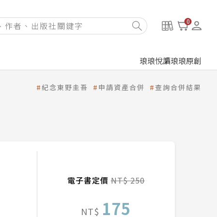
0
琅琅悅讀
琅琅原創
紀念東野圭吾
申請資產合併
查詢合併結果
電子書定價
NT$ 250
175
NT$