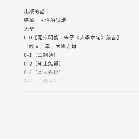
遠遠超出我們的想像。所以朱子說，「善讀者玩
出版的話
導讀 人性的試煉
作者簡介
大學
張水金
0-0【開宗明義：朱子《大學章句》前言】
美國喬治城大學科學碩士。
「經文」章 大學之道
曾任：小學教師、分校主任、教育部科長、專門
0-1（三綱領）
地從事文化交流工作。
0-2（知止能得）
目前退休，專事寫作。
0-3（本末先後）
著作：《大風起兮雲飛揚》等書。
0-4（八條目）
曾以《少年詩詞欣賞》獲教育部獎狀，童話《無花
0-5（修身為本）
窗的思念〉獲洪建全兒童文學創作獎第一名。翻譯
傳十章
書。
第一章 釋「明明德」
曾擔任國家文化總會顧問，也曾參與文建會文學
第二章 釋「新民」
第三章 釋「止於至善」
第四章 釋「本末」