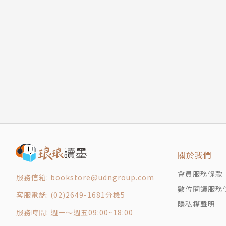
第五章 釋「格物致知」
第六章 釋「誠意」
第七章 釋「正心」
第八章 釋「脩身」
第九章 釋「齊家」
9-1（先齊其家）
9-2（以身作則）
9-3（仁恕之道）
9-4（詩歌感發）
第十章 釋「治國平天下」
10-1（絜矩之道）
關於我們
10-2（以德為本）
10-3（忠信為先）
會員服務條款
服務信箱: bookstore@udngroup.com
10-4（以義為利）
數位閱讀服務
客服電話: (02)2649-1681分機5
中庸
隱私權聲明
服務時間: 週一～週五09:00~18:00
0-0【開宗明義：朱子《中庸章句》前言】