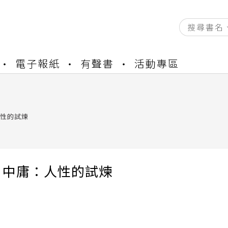
資產合併結果查詢
電子報紙
有聲書
活動專區
書櫃開通申請
與資產合併申請圖文教學
資產合併結果查詢
書櫃開通申請
性的試煉
．中庸：人性的試煉