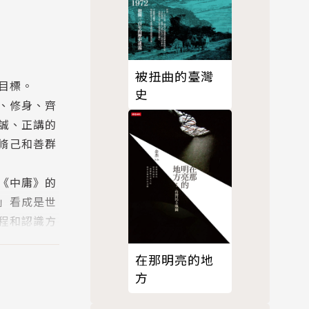
被扭曲的臺灣
目標。
史
、修身、齊
誠、正講的
脩己和善群
《中庸》的
」看成是世
程和認識方
中」字，就
在那明亮的地
中有人性的
方
多元智慧」
豐富，實在