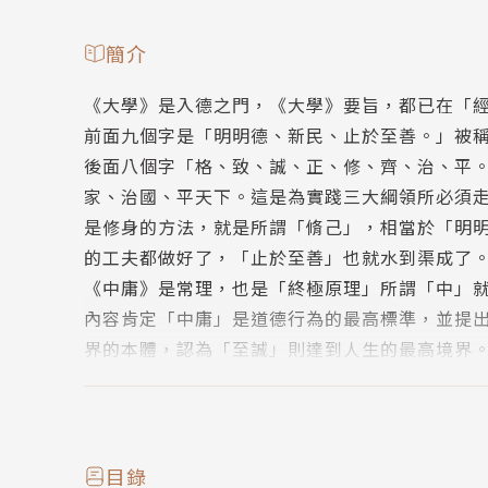
簡介
《大學》是入德之門，《大學》要旨，都已在「
前面九個字是「明明德、新民、止於至善。」被
後面八個字「格、致、誠、正、修、齊、治、平
家、治國、平天下。這是為實踐三大綱領所必須
是修身的方法，就是所謂「脩己」，相當於「明
的工夫都做好了，「止於至善」也就水到渠成了
《中庸》是常理，也是「終極原理」所謂「中」
內容肯定「中庸」是道德行為的最高標準，並提
界的本體，認為「至誠」則達到人生的最高境界
法。以現代人的觀點來讀《中庸》，剛開始難免
涉及了宇宙的終極原理。一個「誠」字，像是道
深層結構與基因密碼的影子；當它論及「盡人之
無不相通；當它論及「天地之道」時，又與現代
目錄