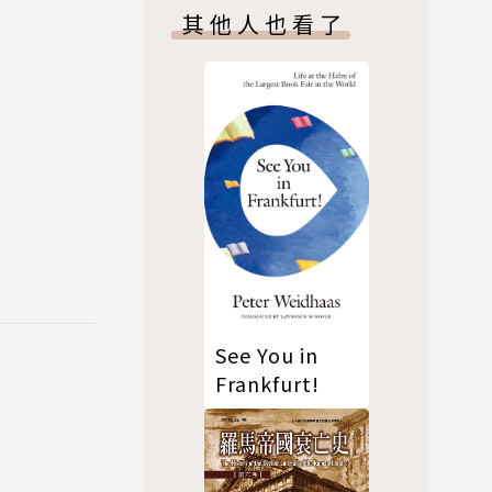
其他人也看了
、洛杉磯等
，童詩〈小
大能力》等
See You in
Frankfurt!
作。