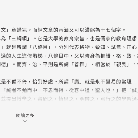
經文」章講完。而經文章的內涵又可以濃縮為十七個字。
稱為「三綱領」。它是大學的教育宗旨，也是儒家的教育理想
。」就是所謂「八條目」，分別代表格物、致知、試意、正心
走過的人生進修階梯。八條目中，又以修身為樞紐，格、致、
明德」。而齊、治、平則是所謂「善群」，相當於「親民」。
。
就是不偏不倚，恰到好處。所謂「庸」就是永不變易的常理。
出「誠者不勉而中，不思而得，從容中道。聖人也。」把「誠
。並提出博學之，審問之，慎思之，明辨之，篤行之的學習過
覺得其中有些虛玄成份，但細細品味，往往別有會心。一個「
家的「道」，可以變化萬千。當它提及「天命之謂性」時，其
閱讀更多
性」，與我們現在所主張的「盡性教育」、「自我實現」及「
最先進的「大爆炸」、「演化論」若符合節。所以中庸內涵之