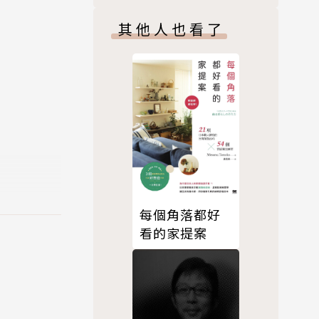
博士花了三
其他人也看了
昇悲劇的人
段因音樂而
理性的思辨
每個角落都好
看的家提案
e Univ
名刊物和出