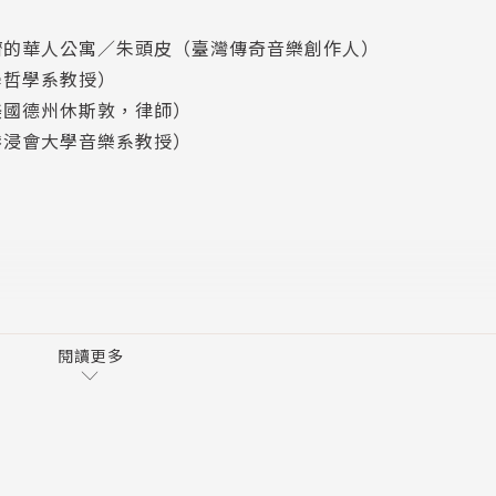
，她做了一個衝動的決定：乾脆寫些和陳昇有關的東西。張穎
擠的華人公寓／朱頭皮（臺灣傳奇音樂創作人）
學哲學系教授）
美國德州休斯敦，律師）
出那個隱藏在音樂背後的哲學詩人。她以「存在主義」闡述陳
港浸會大學音樂系教授）
著陳昇的創作，提出十四個對生命的哲學探問。本書記錄了一
本，更寫下了哲人之間的心靈交會。在音樂感性的驅動與哲學
己。
閱讀更多
versity）宗教哲學博士。曾執教於美國費城天普大學（Templ
系教授、系主任。
，中西哲學比較和應用倫理學。學術論文主要發表於國際各著