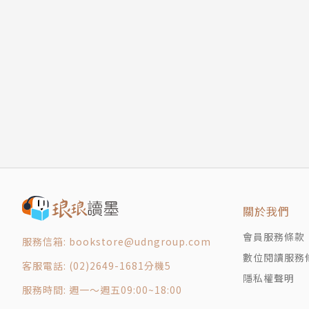
10 真實
版社。現任《中外醫學哲學》（香港）執行主編
11 男人
12 都市
13 匆忙
14 哲學
後記
譯名對照
陳昇歌曲音樂著作權
關於我們
會員服務條款
服務信箱: bookstore@udngroup.com
數位閱讀服務
客服電話: (02)2649-1681分機5
隱私權聲明
服務時間: 週一～週五09:00~18:00