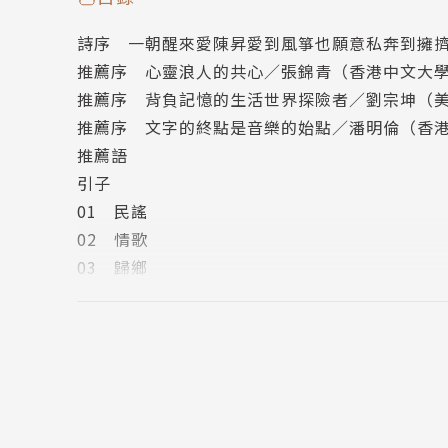
始被他的歌聲所吞噬。為了記錄這段瘋狂的經歷
詩序 一朝醒來愛陳昇愛到風箏也願意私奔到擁
四個月的時間，寫下十四萬字，完成了這本書。
推薦序 心靈浪人的共心／張錦青（香港中文大
推薦序 背負記憶的生活世界探險者／劉宗坤（
書中張穎博士依其深厚的哲學素養，替我們梳理
推薦序 文字的終點是音樂的始點／潘明倫（香
生意識，用莊子理解陳昇喜劇的人生態度；更藉
推薦語
魔瘋的奇幻旅程，是華語音樂難得的歌詞詮釋文
引子
下，我們不但理解陳昇，同時也藉著陳昇審視自
01 民謠
02 情歌
作者簡介
03 歸鄉
04 宿命
張穎（Ellen Zhang）
05 記憶
06 孤獨
中國人民大學文學碩士、美國萊斯大學（Rice Uni
07 藍色
ersity）宗教系，現為香港浸會大學宗教及哲學
08 嬉戲
09 流浪
研究領域包括中國哲學（老莊哲學，佛教中觀）