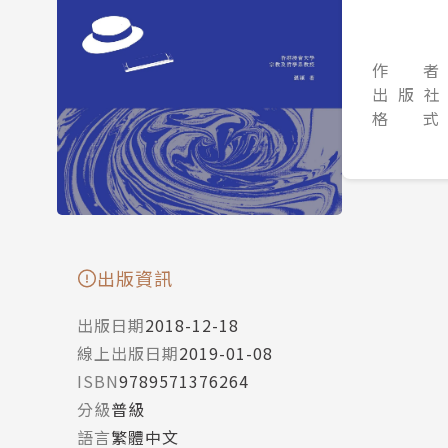
作 者
出 版 社
格 式
出版資訊
出版日期
2018-12-18
線上出版日期
2019-01-08
ISBN
9789571376264
分級
普級
語言
繁體中文