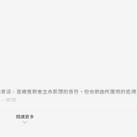
憶意涵，是織進歌者生命肌理的音符。但他歌曲所運用的追溯
──張穎
閱讀更多
馬世芳的音樂訪談節目《馬世芳音樂五四三》。其中的受訪嘉
她的好奇，在聽了陳昇的幾首曲子後，她一下栽進了陳昇的音