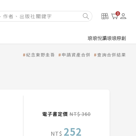
0
琅琅悅讀
琅琅原創
紀念東野圭吾
申請資產合併
查詢合併結果
電子書定價
NT$ 360
252
NT$