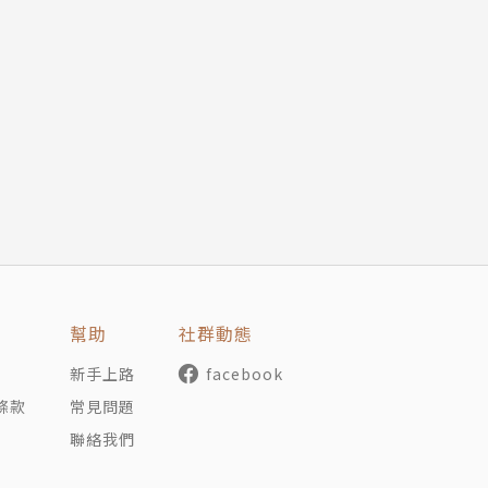
。學術之外，沉醉於旅遊、音樂、園藝、烹飪等業餘愛好。
幫助
社群動態
新手上路
facebook
條款
常見問題
聯絡我們