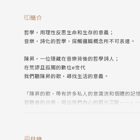
簡介
哲學，用理性反思生命和生存的意義；
音樂，詩化的哲學，探觸邏輯概念所不可表達。
陳昇，一位隱藏在音樂背後的哲學詩人；
在荒謬且孤獨的數位e世代
我們聽陳昇的歌，尋找生活的意義。
「陳昇的歌，帶有許多私人的意識流和個體的記
發聽者的共鳴，唱出我們內心的那片沉默……」
關於本書
在香港教授哲學與宗教的張穎博士，無意間聽到
過的臺灣音樂人——陳昇。這段音樂採訪引發了
目錄