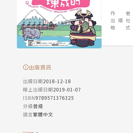
作 者
出 版 社
格 式
出版資訊
出版日期
2018-12-18
線上出版日期
2019-01-07
ISBN
9789571376325
分級
普級
語言
繁體中文