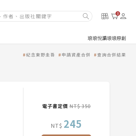
0
琅琅悅讀
琅琅原創
紀念東野圭吾
申請資產合併
查詢合併結果
電子書定價
NT$ 350
245
NT$