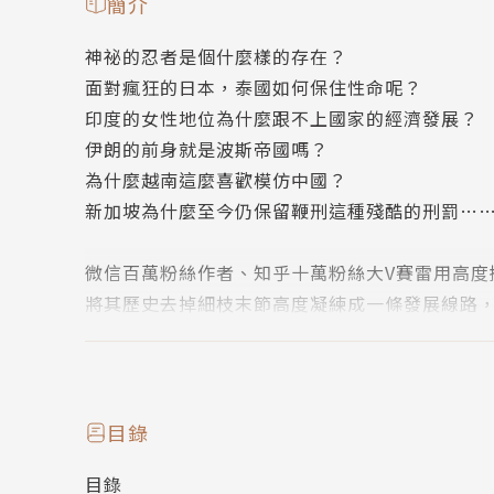
簡介
神祕的忍者是個什麼樣的存在？
面對瘋狂的日本，泰國如何保住性命呢？
印度的女性地位為什麼跟不上國家的經濟發展？
伊朗的前身就是波斯帝國嗎？
為什麼越南這麼喜歡模仿中國？
新加坡為什麼至今仍保留鞭刑這種殘酷的刑罰…
微信百萬粉絲作者、知乎十萬粉絲大V賽雷用高
將其歷史去掉細枝末節高度凝練成一條發展線路
亞洲各國各自的發展歷史，以求讓讀者在最短的
作者簡介
目錄
賽雷
目錄