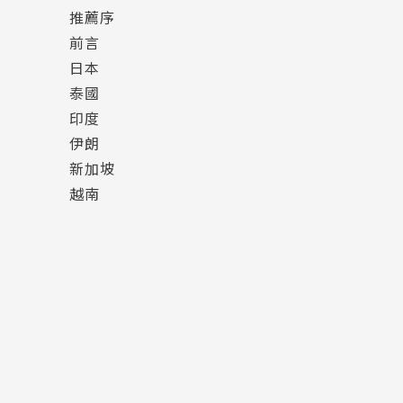
推薦序
「知乎」著名歷史專欄「賽雷三分鍾」和科普專
前言
文，內容橫跨歷史、汽車、百科、社會等領域，
日本
泰國
格言：沒有什麼事，三分鐘內講不清楚的！
印度
伊朗
新加坡
越南