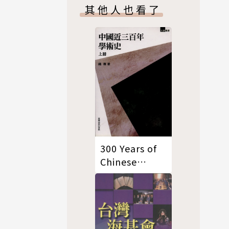
其他人也看了
篇精彩圖
。
300 Years of
Chinese
Academic
History (Full
Set) 中國近三
百年學術史(上
下冊)