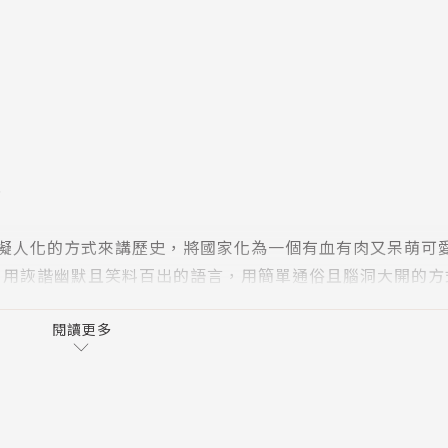
…
度擬人化的方式來講歷史，將國家化為一個有血有肉又呆萌可
，用詼諧幽默且笑料百出的語言，用簡單通俗且腦洞大開的方
時間內瞭解各國歷史的大致脈絡。
閱讀更多