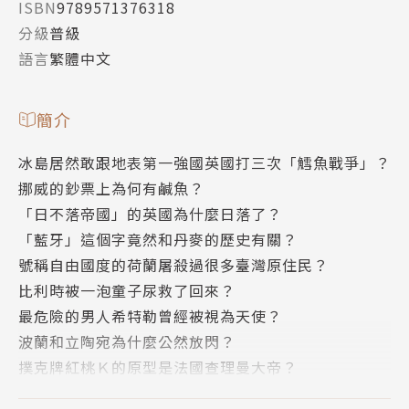
ISBN
9789571376318
分級
普級
語言
繁體中文
簡介
冰島居然敢跟地表第一強國英國打三次「鱈魚戰爭」？
挪威的鈔票上為何有鹹魚？
「日不落帝國」的英國為什麼日落了？
「藍牙」這個字竟然和丹麥的歷史有關？
號稱自由國度的荷蘭屠殺過很多臺灣原住民？
比利時被一泡童子尿救了回來？
最危險的男人希特勒曾經被視為天使？
波蘭和立陶宛為什麼公然放閃？
撲克牌紅桃Ｋ的原型是法國查理曼大帝？
人生贏家瑞士很會賺外快？