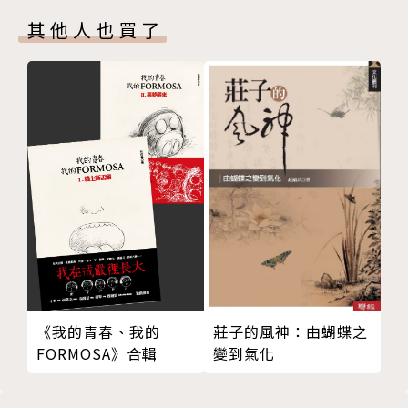
瑞士
雷話車」的作者。以漫畫和幽默語言的形式創作出數百
其他人也買了
義大利
篇精彩圖文，內容橫跨歷史、汽車、百科、社會等領
域，曾獲業內「優秀動漫自媒體」等殊榮，深受讀者的
喜愛和追捧。
格言：沒有什麼事，三分鐘內講不清楚的！
《我的青春、我的
莊子的風神：由蝴蝶之
FORMOSA》合輯
變到氣化