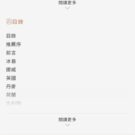
義大利在羅馬時期把地中海當成私人游泳池……
閱讀更多
微信百萬粉絲作者、知乎十萬粉絲大V賽雷憑著「沒有
目錄
什麼事，三分鐘內講不清楚的」信念，利用國家擬人化
目錄
來簡述歷史。聚焦歐洲各國發展背後因素及重大里程
推薦序
碑，考據歷史後濃縮連結而成一篇篇精短的小故事，將
前言
枯燥史料轉化為一個個可愛呆萌的國家形象，讓讀者在
冰島
輕鬆幽默的漫畫故事中了解不同國家的文化個性成因，
挪威
以及幾千百年來國家間的愛恨情仇，進而了解這些國家
英國
的現況是從何而來！
丹麥
荷蘭
作者簡介
比利時
德國
賽雷
波蘭
閱讀更多
法國
「知乎」著名歷史專欄「賽雷三分鍾」和科普專欄「賽