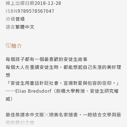
線上出版日期
2018-12-28
ISBN
9789578567047
分級
普級
語言
繁體中文
簡介
每個孩子都有一個最喜歡的安徒生故事
每個大人在重讀安徒生時，都能想起自己失落的美好理
想
「安徒生用童話針砭社會，宣揚對愛與包容的信仰。」
──Elias Bredsdorf（劍橋大學教授、安徒生研究權
威）
最佳英譯本中文版╳絕美名家插畫，一趟結合文學與藝
術的夢幻之旅