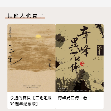
熟的彩繪玻璃技巧應用於插圖作品之中，再融入濃厚的
唯美主義和頹廢主義風格，創造出造型浮誇、奇幻瑰麗
其他人也買了
的畫面，堪稱獨樹一格。
克拉克在〈拇指姑娘〉和〈旅伴〉的彩色插圖，以及
〈醜小鴨〉和〈冰雪女王〉的黑白插圖中，利用細密的
線條和複雜的雕琢，呈現出空間的立體感；並刻意表現
紡織品和表面結構複雜的物件，效果令人震撼。
愛爾蘭總理訪問現任教宗時贈送的禮物，就出自愛爾蘭
國寶哈利．克拉克之手。
《安徒生故事選一：冰雪女王及其他故事【名家插畫
版】》和《安徒生故事選二：國王的新衣及其他故事
永遠的寶貝【三毛逝世
奇峰異石傳．卷一
【名家插畫版】》特別選用克拉克的經典彩圖15張，
30週年紀念版】
以及超過17張黑白插圖，帶您重遊克拉克筆下的安徒