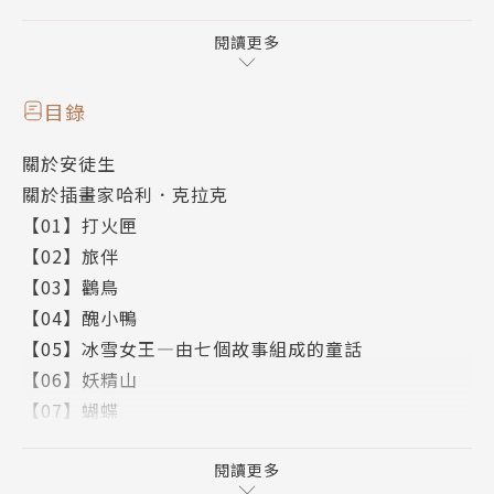
☆ 精選經典故事一刀未剪，搭配編譯者精彩導讀與賞
閱讀更多
析，帶你一窺安徒生的真實面貌。
☆ 超過16張插圖，重現插畫黃金年代巨擘哈利．克拉
目錄
克筆下的童話幻境！
關於安徒生
☆ 本書故事翻譯自安徒生瘋狂粉絲──丹麥籍尚．荷
關於插畫家哈利．克拉克
斯霍特（Jean Hersholt）1949年出版的《安徒生完
【01】打火匣
整童話集》（The Complete Andersen），此書被譽
【02】旅伴
為英語世界的最佳譯本之一。
【03】鸛鳥
☆ 迪士尼爆紅動畫《冰雪奇緣》、電影《狩獵者：凜
【04】醜小鴨
冬之戰》故事原型──〈冰雪女王〉
【05】冰雪女王—由七個故事組成的童話
【06】妖精山
【關於插畫家哈利．克拉克】
【07】蝴蝶
哈利．克拉克（Harry Clarke, 1889-1931）是愛爾蘭
【08】野天鵝
的彩繪玻璃藝術家及插畫家，也是愛爾蘭藝術與工藝運
後記：我喜愛童話的緣由
閱讀更多
動（Arts & Crafts Movement）的主要人物。他將純