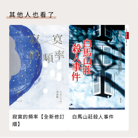
生童話幻境！
其他人也看了
【關於尚．荷斯霍特的譯本】
本書故事翻譯自英譯本《安徒生完整童話集》（The C
omplete Andersen，共六卷）。此書出版於1949
年，譯者是丹麥籍的作家暨演員尚．荷斯霍特（Jean
Hersholt, 1886-1956）。
荷斯霍特出生於丹麥，後來移民美國，1913年開始成
為好萊塢演員。他是安徒生童話故事各種版本的狂熱收
藏家，還翻譯並出版了所有的安徒生作品。他的這部
《安徒生完整童話集》文筆生動流暢，敘事邏輯清晰，
被譽為英語世界最佳的譯本之一。
寂寞的頻率【全新修訂
白馬山莊殺人事件
版】
【八則經典安徒生童話】
〈打火匣〉