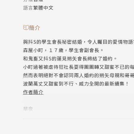
語言
繁體中文
簡介
與抖S的學生會長祕密結婚，令人矚目的愛情物語
森屋小町，１７歲，學生會副會長。
和鬼畜又抖S的蓮見朔矢會長締結了婚約。
小町過著被虐待狂社長耍得團團轉又甜蜜不已的
然而表明絕對不會認同兩人婚約的朔矢母親和哥
波蘭萬丈又甜蜜到不行、威力全開的最新續集！
作者簡介
華夜
曾是種村有菜及水瀨藍的助手，2008年在小學館《S