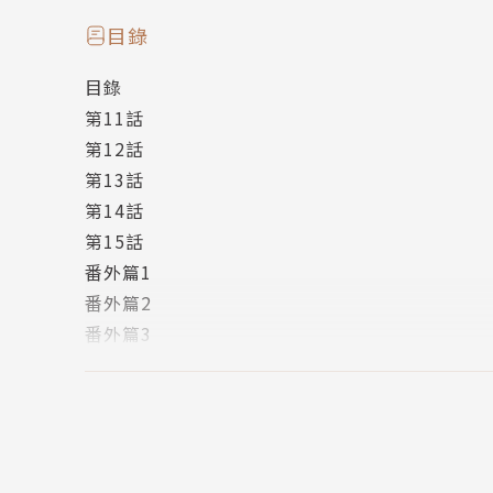
相關著作：《初戀蒲公英～無法坦誠我愛你～(全)
目錄
《要你親口說愛我(全)》《相戀細雪中(全)》
目錄
第11話
譯者簡介
第12話
第13話
NOI
第14話
第15話
自由譯者
番外篇1
番外篇2
番外篇3
卷末後記頁。
版權頁