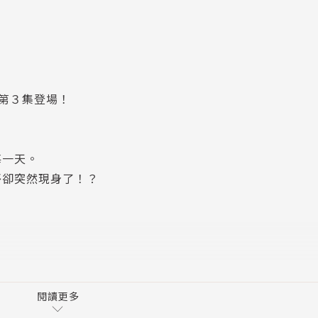
第３集登場！
每一天。
哥卻突然現身了！？
ho-Comi》上發表出道作，目前陸續在《Sho-Comi》
閱讀更多