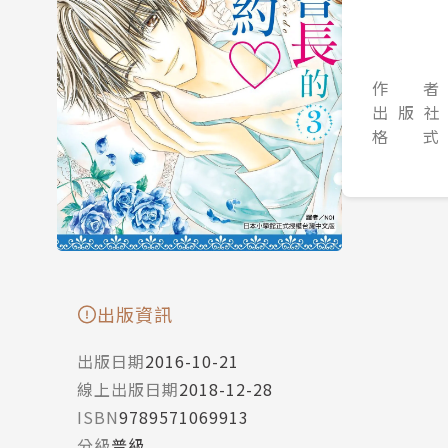
作 者
出 版 社
格 式
出版資訊
出版日期
2016-10-21
線上出版日期
2018-12-28
ISBN
9789571069913
分級
普級