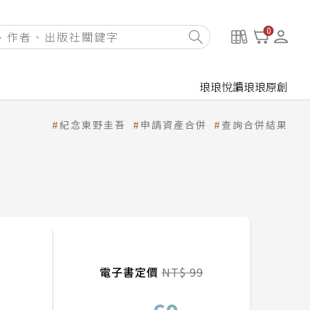
0
琅琅悅讀
琅琅原創
紀念東野圭吾
申請資產合併
查詢合併結果
電子書定價
NT$ 99