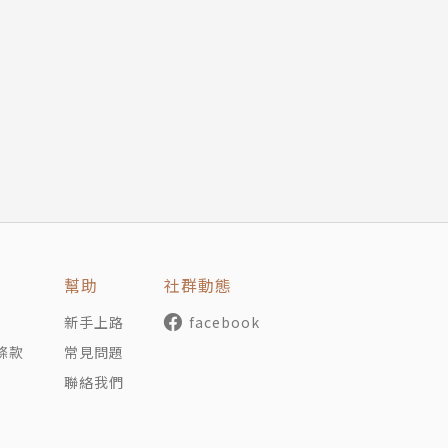
藤盟校、NASA和五角大廈的說服顧問，長期教授以修辭學為
dvancement and Support of Education）頒給他
樂絲一起住在新罕布夏州市中心一片廣達一百五十英畝的土地
幫助
社群動態
新手上路
facebook
條款
常見問題
聯絡我們
職翻譯工作。譯作包含《華爾街孤狼巴魯克：交易市場中戰勝
一份禮》、《君子雜誌》等。