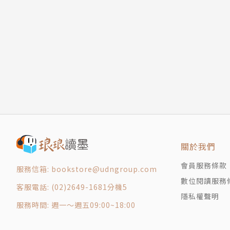
第11章 使用正確的工具
第12章 經營一個和諧的國度
作者簡介
附錄１ 修辭工具總匯
附錄２ 論辯實驗室
傑伊．海因里希斯（Jay Heinrichs）
附錄３ 辭典
附錄４ 年代表
美國知名修辭學者，擔任財星500大企業、常春
附錄５ 進階閱讀
具。美國教育進步與促進協會（The Council for A
他在高等教育上的傑出寫作。傑伊和他的妻子桃
譯者簡介
關於我們
會員服務條款
服務信箱: bookstore@udngroup.com
李祐寧
數位閱讀服務
客服電話: (02)2649-1681分機5
隱私權聲明
畢業於政治大學新聞系，旅居海外，目前從事專
服務時間: 週一～週五09:00~18:00
哲學》、《異常流行幻象與群眾瘋狂》、《送你