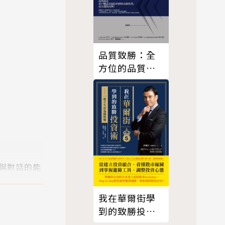
品質致勝：全
方位的品質管
理，才能帶動
高績效的競爭
力
與對話的能
我在華爾街學
，透過各種
到的致勝投資
他們最常做
術