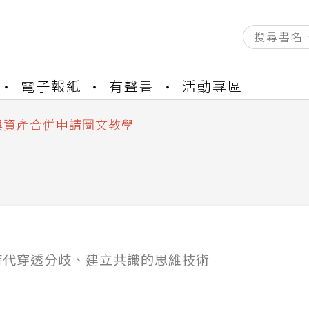
資產合併結果查詢
電子報紙
有聲書
活動專區
書櫃開通申請
與資產合併申請圖文教學
資產合併結果查詢
書櫃開通申請
Ⅱ
時代穿透分歧、建立共識的思維技術