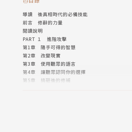
目錄
出哪些選擇？引導聽眾來到彼此能夠對話的「共
導讀 後真相時代的必備技能
前言 修辭的力量
鍛鍊修辭技術，放下偏見與狹隘思維
閱讀說明
PART １ 進階攻擊
本書作者傑伊．海因里希斯是美國知名修辭學者，
第1章 隨手可得的智慧
廣泛搜集歷史、軼聞，以及流行文化當作素材，
第2章 改變現實
說服力的具體建議，並整理一系列鍛鍊修辭的練
第3章 使用聽眾的語言
第4章 讓聽眾認同你的選擇
●利用意想不到的構句改變談話節奏，模糊言語
第5章 搞砸後的修補
●找出對手陣營的習慣用語，突破溝通障礙，進
第6章 把握機會
●不需要急著展示你的立場與想法，幫你的聽眾
第7章 使用正確的媒介
●學會古羅馬演說家、政治家西塞羅的說服五大
PART ２ 進階協調
第8章 說服力發言
說理，是促進更多共識的最佳解決方案，
第9章 擄獲聽眾的心
上至領導菁英，下至社會公民，都應該學會這套
第10章 有說服力的短文寫作
我們才有機會凌駕於歧見之上，找到共同前進的