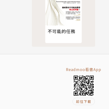
不可能的任務
主的說服工
三面金牌，肯定
上。
Readmoo看書App
人性的生存
前往下載