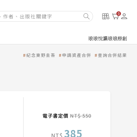
0
琅琅悅讀
琅琅原創
紀念東野圭吾
申請資產合併
查詢合併結果
電子書定價
NT$ 550
385
NT$