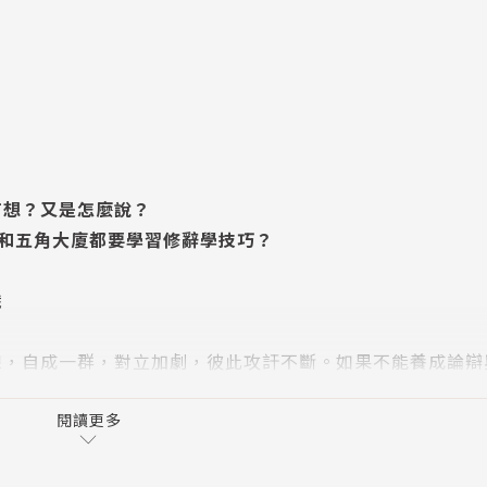
何想？又是怎麼說？
A和五角大廈都要學習修辭學技巧？
識
線，自成一群，對立加劇，彼此攻訐不斷。如果不能養成論辯
的窘境。
閱讀更多
，告訴你在表達之前，該如何構思；構思之後，又該如何表達
你將敏銳地察覺聽眾習慣的語言是什麼？他們認同什麼？以及