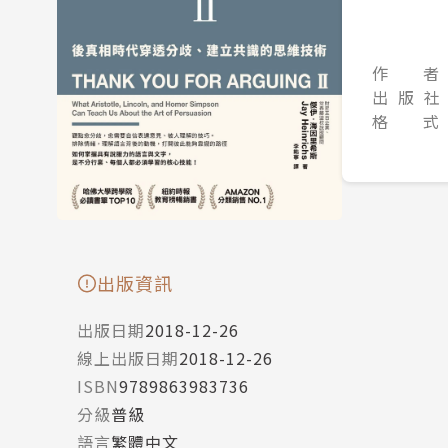
作 者
出 版 社
格 式
出版資訊
出版日期
2018-12-26
線上出版日期
2018-12-26
ISBN
9789863983736
分級
普級
語言
繁體中文