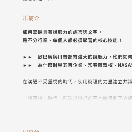
簡介
如何掌握具有說服力的語言與文字，
是不分行業、每個人都必須學習的核心技能！
►► 歐巴馬與川普都有強大的說服力，他們如
►► 為什麼財星五百企業、常春藤盟校、NAS
在溝通不受重視的時代，使用說理的力量建立共
「後真相」時代，群眾以自己的基本價值劃下界
力，那麼社會將陷入不思考、不溝通，難以進步
本書帶來經兩千五百年千錘百鍊的經典說服技術
修辭與比喻技巧，穿透歧見的圍牆。學會修辭，