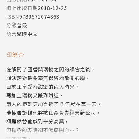
線上出版日期
2018-12-25
ISBN
9789571074863
分級
普級
語言
繁體中文
簡介
在解開了圓香與瑞樹之間的誤會之後，
楓決定對瑞樹毫無保留地敞開心胸，
目前正享受著甜蜜的兩人時光。
再加上瑞樹又搬到附近，
兩人的距離更加靠近了!? 但就在某一天，
瑞樹告訴楓他將被任命負責經營新公司，
楓雖然替他感到十分高興，
但瑞樹的表情卻不怎麼開心…？
突如其來，