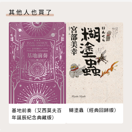
11 村莊的寡婦
其他人也買了
12 農場主人
13 老婆婆
14 回家
15 莫里斯嬤嬤
16 小瑪麗
附錄一 鄉間的婚慶
附錄二 彩禮
附錄三 傑曼的婚禮
附錄四 捲心菜
糊塗蟲（經典回歸版）
基地前奏（艾西莫夫百
年誕辰紀念典藏版）