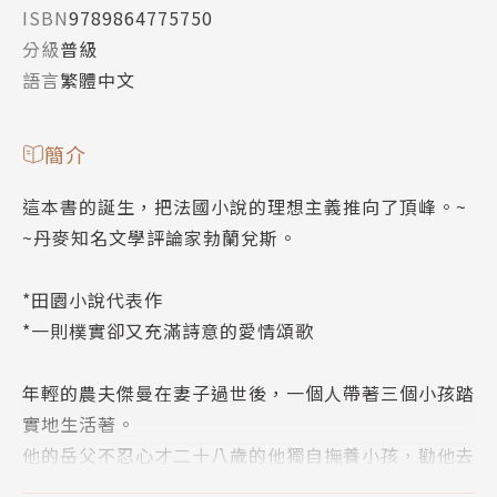
ISBN
9789864775750
分級
普級
語言
繁體中文
簡介
這本書的誕生，把法國小說的理想主義推向了頂峰。~
~丹麥知名文學評論家勃蘭兌斯。
*田園小說代表作
*一則樸實卻又充滿詩意的愛情頌歌
年輕的農夫傑曼在妻子過世後，一個人帶著三個小孩踏
實地生活著。
他的岳父不忍心才二十八歲的他獨自撫養小孩，勸他去
和鄰村的寡婦相親。