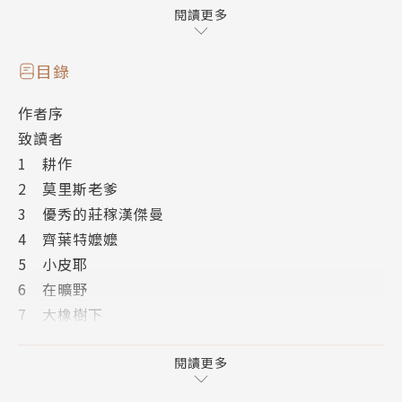
剛好鄰居齊葉特嬤嬤的女兒小瑪麗要去鄰村打工，因為
閱讀更多
途中會經過「魔沼」，齊葉特嬤嬤便託他帶著她；
於是傑曼便帶著七歲的兒子和小瑪麗一起前往鄰村。
目錄
在這一天一夜之中，他們三人在途中會發生什麼事呢？
作者序
這些事又會如何牽動他們往後的命運？
致讀者
1 耕作
2 莫里斯老爹
3 優秀的莊稼漢傑曼
4 齊葉特嬤嬤
5 小皮耶
6 在曠野
7 大橡樹下
8 晚禱
9 冒著寒冷
閱讀更多
10 星空下