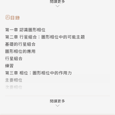
的特質。
閱讀更多
複雜的「圖形相位」對占星初、中階的學習者來說，具
目錄
有相當大的挑戰性，
第一章 認識圖形相位
除了考慮「相位」之外，許多人往往忽略了「行星」在
第二章 行星組合：圖形相位中的可能主題
圖形相位中扮演的角色，
基礎的行星組合
更有許多初學者只專注在圖形的圖像之上，而忽略了行
圖形相位的應用
星與相位才是應該專注的內容。
行星組合
練習
這本書從基礎談起，從行星與行星互動衍生的生命主
第三章 相位：圖形相位中的作用力
題，繼而認識相位所象徵與呈現的力量，
主要相位
結合傳統的占星觀點與現代人文心理占星的詮釋，讓占
次要相位
星學習者們能更深入的透過解讀星盤，
其他相位
找到生命的軌道，協助他人與自己達成身心靈整合的目
相位的好與壞
閱讀更多
標。
相位的強與弱