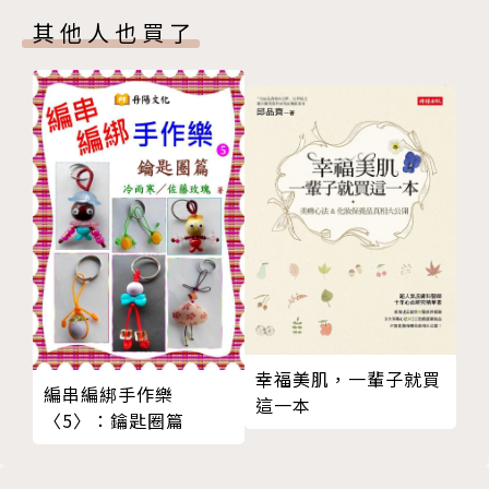
容許度
作者簡介
其他人也買了
入相位、出相位、正相位的影響
第四章 圖形相位
魯道夫
T三角
大十字
專業占星家、塔羅占卜師與作家，AOA國際占星研究院
大三角
創辦人，畢業於巴黎大學社會學研究所與倫敦占星學
小三角
院，英國占星學院首位華人客座講師。
風箏
研究占星塔羅二十餘年，西元二〇〇四年起旅居英國，
神祕矩形（信封）
進入倫敦占星學院學習，是台灣唯一獲得倫敦占星學院
上帝手指
專業資格文憑之占星師。倫敦占星學院畢業後，仍持續
世界手指（雷神之鎚）
與國外占星大師親身學習，包括Noel Tyl（心理占星
第五章 如何使用圖形相位分析表
師、太陽弧正向推運研究權威）、Sue Tompkins
認識圖形相位分析表
（倫敦占星學院創辦人）、Barbara Dunn（時辰占卜
幸福美肌，一輩子就買
編串編綁手作樂
如何詮釋其他圖形相位
占星學院院長）、Carole Taylor（占星學院副院長）
這一本
〈5〉：鑰匙圈篇
第六章 圖形相位在流年與合盤的應用
等，以及Melanie Reinhart（凱龍研究權威）從事心
行運與推運中的圖形相位
理占星與時辰占卜占星學之研究。