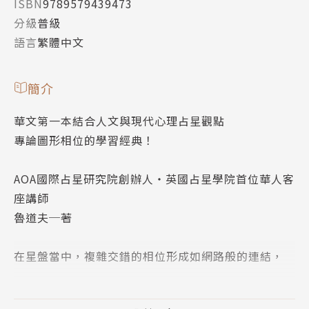
ISBN
9789579439473
分級
普級
語言
繁體中文
簡介
華文第一本結合人文與現代心理占星觀點
專論圖形相位的學習經典！
AOA國際占星研究院創辦人・英國占星學院首位華人客
座講師
魯道夫─著
在星盤當中，複雜交錯的相位形成如網路般的連結，
這些連結象徵著人與人之間的互動方式，也暗示著事物