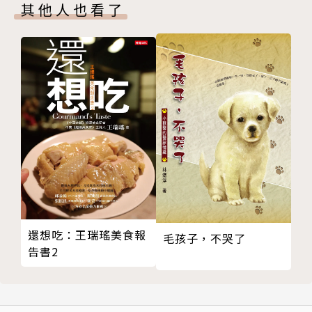
合盤中的圖形相位
西元二〇〇六年與JUPITER老師共同創辦「AOA國際
其他人也看了
第七章 進階考量
占星研究院」（www.aoa.co），透過網路進行占星塔
象徵星
羅教學工作，其目的在將現代的人文、心理占星觀念帶
守護關係的互動
入華人世界，以導正似是而非及傳統悲觀宿命的占星看
第八章 實際案例探討
法，讓更多熱愛占星塔羅的華人，能夠接收到與歐洲同
附錄 行星組合主題
步的現代占星塔羅資訊。目前旅居倫敦。
太陽圖形相位
月亮圖形相位
著作與譯作
水星圖形相位
《財經占星全書》、《高階占星技巧：中點技巧、組合
金星圖形相位
盤、移民占星學》、《人際合盤占星全書》、《心理占
火星圖形相位
星學全書》、《占星流年》、《占星進階辭典》、《占
木星圖形相位
星全書》、《塔羅占卜全書》、《變異三王星：天王
還想吃：王瑞瑤美食報
土星圖形相位
毛孩子，不哭了
星、海王星、冥王星的行運、苦痛、與轉機》。
告書2
外行星圖形相位
相關著作:《2019占星手帳（精緻燙銀畫布封紙）：掌
握年度十二星座解析、每月運勢趨向、每週星運指點、