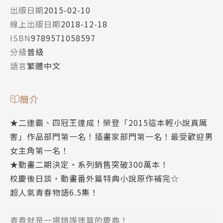
出版日期
2015-02-10
線上出版日期
2018-12-18
ISBN
9789571058597
分級
普級
語言
繁體中文
簡介
★二連霸、四冠王達成！榮登「2015這本輕小說真厲
害」作品部門第一名！插畫家部門第一名！最受歡迎男
女主角第一名！
★動畫二期決定‧系列銷售突破300萬本！
校慶後日談，動畫番外篇特典小說原作補完☆
超人氣青春物語6.5集！
青春就是一場錯誤連篇的慶典！