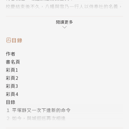
校慶結束後不久，八幡與雪乃一行人以侍奉社的名義，
接下了學生會長．城?巡「想炒熱運動會氣氛」的委
託。然而整個運動會卻連最基本的主任委員人選都還沒
閱讀更多
決定，此時被拱上位的，居然是曾擔任過校慶執行主委
的那位相模南……
目錄
改編自作者本人擔綱腳本的TV動畫番外篇〈所以，他
作者
們的慶典不會結束。〉特典小說，並由渡航老師親自剪
書名頁
輯，將內容重新構築！日本特裝版附贈的廣播劇CD內
彩頁1
容──緊接在第九集劇情後、聖誕舞會插曲的小說版也
彩頁2
一併收錄！
彩頁3
彩頁4
目錄
１ 平塚靜又一次下達新的命令
２ 如今，與城迴巡再次相逢
３ 一如所料，相模南毫無改變