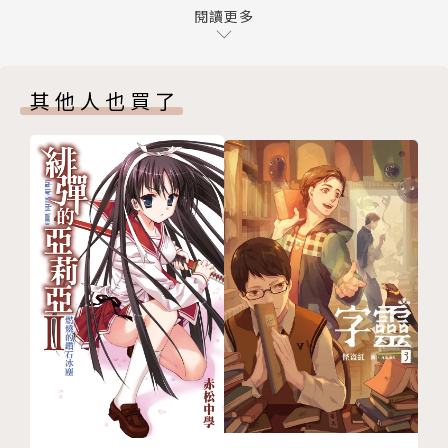
４ 雪之下雪乃堅持試探到底
閱讀更多
５ 綜上所述，比企谷八幡有股預感
６ 儘管如此，城迴巡仍願意注視
其他人也買了
７ 於是，最後的會議華麗起舞
８ 所以，他們的慶典不會結束
中記
B.T! BONUS TRACK！在那聖誕燭光搖曳之時……
後記
版權頁