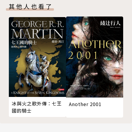
其他人也看了
「一本好到你會捨不得看完的書。」
——英國歷史學家╱諾曼˙史東（Norman Stone）
「是我們所能擁有最棒的旅伴……他腦袋裡塞滿了文化
知識和詩意幻想，使得每一次遇合都成為冒險。」
——《標準晚報》（Evening Standard）克里斯多福
˙哈德森（Christopher Hudson）
「堪稱是仍存活於世的旅行作家中最偉大的一位……複
雜又微妙的召喚起一個已經不再的地方，神奇極了。」
——作家╱珍˙莫里斯（Jan Morris）
冰與火之歌外傳：七王
Another 2001
國的騎士
▍作者簡介
派翠克．弗莫Patrick Leigh Fermor