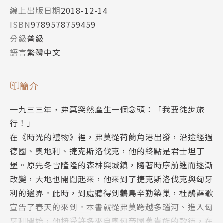
線上出版日期
2018-12-14
ISBN
9789578759459
分級
普級
語言
繁體中文
簡介
一九三三年，弗莫突然產生一個念頭：「我要徒步旅
行！」
在《時光的禮物》裡，弗莫從荷蘭角港出發，沿途經過
德國、奧地利、捷克斯洛伐克，他的終點是君士坦丁
堡。原先冬雪隆隆的森林與城鎮，隨著時序前進而逐漸
改變，大地也開闊起來，他來到了捷克斯洛伐克與匈牙
利的邊界。此時，到處聽得到鸛鳥辛勤築巢，杜鵑謳歌
宣告了春天的來到。本書就從弗莫跨越多瑙河、進入匈
牙利開始，他接受許多來自奧匈帝國舊貴族的款待，在