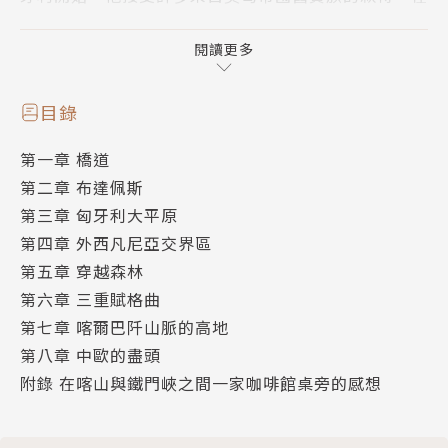
布達佩斯等城市，參加一場又一場彷彿永不歇息的派
對；跨越大平原期間，他也有幸居住在舒適的城堡或莊
閱讀更多
園裡，甚至讓人忘了他其實在徒步橫越歐洲的冒險中。
目錄
然而，弗莫也有完全孑然一身的時候。他從布達佩斯的
第一章 橋道
近郊，騎著好馬「馬列克」，穿梭匈牙利的農田，路途
第二章 布達佩斯
上他遇到一群慵懶又機靈的吉普賽人，一面擔心自己的
第三章 匈牙利大平原
座騎會不會被「料理」，又忍不住探索吉普賽人的語言
第四章 外西凡尼亞交界區
與起源之謎。他還攀上喀爾巴阡山巔，在迷霧中閃躲陡
第五章 穿越森林
峭的岩石，小心翼翼踩著布著薊草的碎石灘，在整個下
第六章 三重賦格曲
午失去方向感後，居然又「平安」回到前一晚接待他的
第七章 喀爾巴阡山脈的高地
牧羊人家。他甚至露宿在阿達卡雷島的多瑙河畔，仰望
第八章 中歐的盡頭
著夜晚的天空，思索住在島上土耳其人的前世今生，遙
附錄 在喀山與鐵門峽之間一家咖啡館桌旁的感想
想中世紀鄂圖曼帝國、十字軍、匈牙利王國與波蘭王國
在巴爾幹半島的戰鬥。