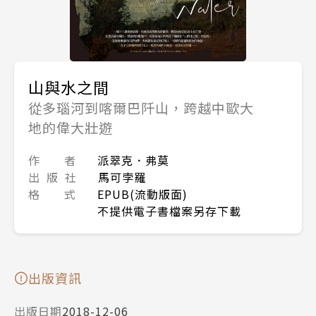
山與水之間
從多瑙河到喀爾巴阡山，跨越中歐大
地的偉大壯遊
作 者
派翠克．弗莫
出 版 社
馬可孛羅
格 式
EPUB(流動版面)
不提供電子書檔案另存下載
出版資訊
出版日期
2018-12-06