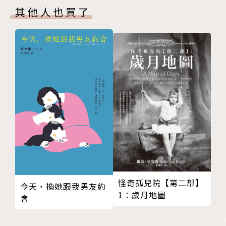
其他人也買了
然而，隨著納粹在德國掌握政權，不管是匈牙利恬靜的
田園景色、羅馬尼亞山間伐木的猶太家族，或在城鎮的
邊緣，坐擁廣大物業的貴族莊園，他們都在不到十年的
時間內，捲入破壞力強大的第二次世界大戰，切膚入骨
的苦痛和災難吞噬了大多數的人。弗莫以一種紀念的心
情，回顧這段壯闊的山水景致與樂天知命的人民。這趟
浪漫中甚至帶點奢侈的多瑙河中遊旅程，就在行船穿越
鐵門峽後，航向南方與終點——君士坦丁堡。
***
「比上一本書還要神奇……穿越匈牙利已經失去的外西
凡尼亞（Transylvania），進入羅馬尼亞（Romani
a）……體驗旅程末尾那很快就會消失無蹤、一去不回
怪奇孤兒院【第二部】
今天，換她跟我男友約
1：歲月地圖
的慵懶、高雅和崇英的生活方式。」
會
——《文學評論》（Literary Review）傑洛米˙路易
斯（Jeremy Lewis）