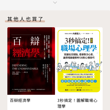
10 如果你是千里馬，第一件事情應該是先了解伯樂
程天縱
11 論好工作，談好老闆
富士康前副總裁，長期在科技業擔任專業經理人，退休
其他人也買了
12 在大企業中生存的「撞牆理論」
後投身創客圈，成為替創業者指點迷津、找資源的創客
13 三種類型的員工，誰會被人工智慧取代？
創業導師。
14 再談「三種類型的員工」
Part2 經營管理的專業力
1979至1997年服務於惠普，其中1992至1997年擔任
Chapter1 執行與溝通
中國惠普總裁，六年內使中國惠普的業務量成長十倍。
15 在理論掛帥的時代，用實務解決問題
1997至2007年擔任美國德州儀器亞洲區總裁。2007
16 從〈獎懲與績效〉一文談管理指標問題，以及如何
至2012年加入富士康擔任集團副總裁，2011年兼任集
處理反對意見
團子公司香港上市的富智康執行長。
17 「赤字接單，黑字出貨」報價策略：景氣驚濤駭浪
中的求勝祕技
2012年6月決定退休，2013年9月投入中國創客運動，
18 會議桌上的兩個字，道盡官商溝通的竅門
協助指導創客創業，並成立「Terry&Friends」創客微
Chapter2 策略規劃與制訂
信平台與臉書（Facebook）社群，除了線上交流，也
百辯經濟學
3秒搞定！圖解職場心
19 策略規劃之一：明確定義市場區隔，是成功的第一
在各大城市舉辦創客創業分享會，吸引眾多創業者前來
理學
步
尋求解惑。