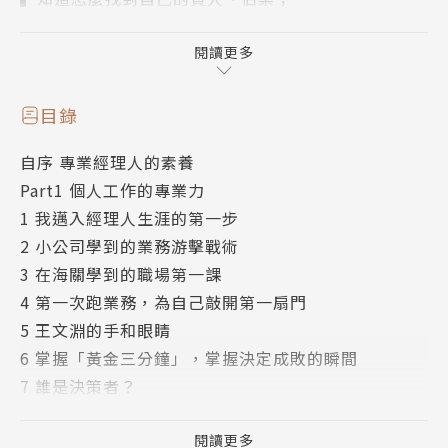
▍學會在「黃金三分鐘」內引起溝通對象的興趣；
▍了解該如何精進才不會被人工智慧（AI）取代。
閱讀更多
如果你是創業者或管理者，你會：
目錄
▍從PressPlay、Nokia與鴻海等案例，學到如何正確
自序 專業經理人的素養
定位自己的公司、找到值得投入的市場；
Part1 個人工作的專業力
▍知道如何規劃並制訂出有效的策略；
1 我邁入經理人生涯的第一步
▍明白策略與執行何者重要；
2 小公司學到的業務游擊戰術
▍並洞悉「赤字接單，黑字出貨」的真正竅門。
3 在海關學到的職場第一課
4 第一次跑業務，為自己敲開第一扇門
透過本書，程天縱將結合了實務與理論，且絕對可行的
5 王文淵的手和眼睛
觀念與方法帶給讀者，讓讀者知道如何在職場上充實自
6 掌握「黃金三分鐘」，掌握決定成敗的瞬間
己，成為自我學習型的人才。
7 誰是決策者？
8 業務員的致勝訣竅：找到、早到、獨到
▍作者簡介
9 王永慶的兩大經營心法：追根究柢，公道合理
閱讀更多