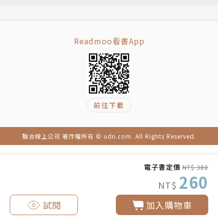
31 跌落寶座的自負王者：諾基亞的前世今生
Chapter3 企業使命
32 以「企業使命」定義自己的成就與目標
Readmoo看書App
33 願景背後的權力該為誰服務？
34 好的經營者必須能預見未來
35 大企業也要切忌「貪多嚼不爛」
36 聚焦、願景、領先：德州儀器的第一次變革
前往下載
37 泡沫、脫困、再造：德州儀器的第二次變革
Chapter4 企業文化
38 兩個求職小故事，明瞭IBM與惠普的企業文化差異
聯合線上公司 著作權所有 © udn.com. All Rights Reserved.
39 金魚の糞
40 企業的核心價值必須凌駕於權力之上
電子書定價
NT$ 380
後記 相信專業，才有助於個人與企業發展
260
NT$
試閱
加入購物車