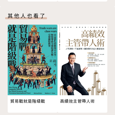
20 策略規劃之二：目標市場和產品定位案例研究
（一）
著有《創客創業導師程天縱的經營學》與《創客創業導
其他人也看了
21 策略規劃之三：目標市場和產品定位案例研究
師程天縱的管理力》二書。因其深厚專業與經歷，曾接
（二）
受《經理人月刊》《數位時代》《商業周刊》《今周
22 策略規劃之四：創業團隊的「核心能力」和「核心
刊》《關鍵評論網》等媒體採訪，文章則刊登於《吐納
競爭力」
商業評論》（Tuna Business Review）。
23 策略規劃之五：能力與變現──企業生存與升級的
關鍵
24 策略與執行，孰重孰輕？
相關著作:《創客創業導師程天縱的管理力：企業經
25 策略制訂之一：制訂優勢競爭策略的五大步驟
營、新創發展、掌握趨勢不可或缺的28個觀念與工
26 策略制訂之二：來自聯想的聯想
具》《創客創業導師程天縱的經營學：翻轉企業經營與
27 策略制訂之三：戰勝所有對手，卻輸給了時代
創業困境的32個創見》
28 策略制訂之四：以「SMART」原則訂下目標，避免
常犯的策略錯誤
貿易戰就是階級戰
高績效主管帶人術
29 策略制訂之五：案例──PressPlay與知識經濟
30 策略制訂之六：案例──行動派與知識經濟