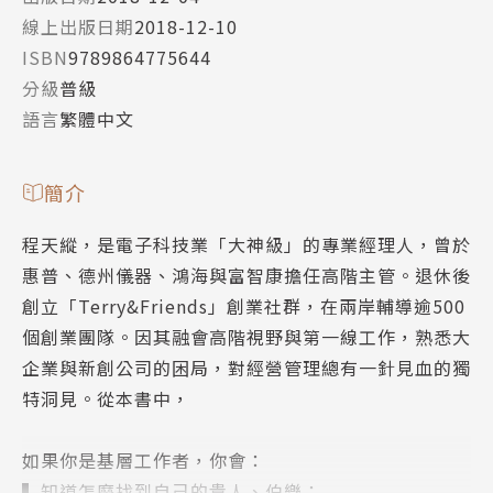
線上出版日期
2018-12-10
ISBN
9789864775644
分級
普級
語言
繁體中文
簡介
程天縱，是電子科技業「大神級」的專業經理人，曾於
惠普、德州儀器、鴻海與富智康擔任高階主管。退休後
創立「Terry&Friends」創業社群，在兩岸輔導逾500
個創業團隊。因其融會高階視野與第一線工作，熟悉大
企業與新創公司的困局，對經營管理總有一針見血的獨
特洞見。從本書中，
如果你是基層工作者，你會：
▍知道怎麼找到自己的貴人、伯樂；