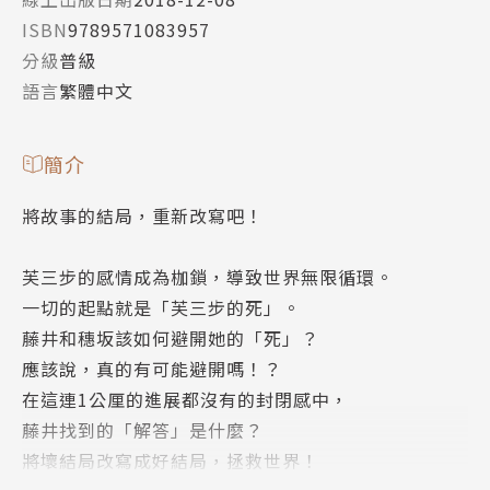
ISBN
9789571083957
分級
普級
語言
繁體中文
簡介
將故事的結局，重新改寫吧！
芙三步的感情成為枷鎖，導致世界無限循環。
一切的起點就是「芙三步的死」。
藤井和穗坂該如何避開她的「死」？
應該說，真的有可能避開嗎！？
在這連1公厘的進展都沒有的封閉感中，
藤井找到的「解答」是什麼？
將壞結局改寫成好結局，拯救世界！