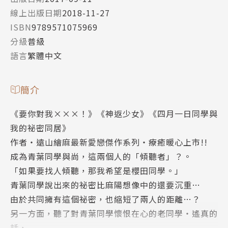
線上出版日期
2018-11-27
ISBN
9789571075969
分級
普級
語言
繁體中文
簡介
《要你對我×××！》《神返少女》《四月一日同學與
我的祕密同居》
作者‧遠山繪麻最新愛戀傑作系列‧療癒暖心上市!!
成為青葉同學與尚，這兩個人的「傾聽者」？。
「如果要找人傾聽，那我希望是櫻田同學。」
青葉同學說出來的祕密比麻陽想像中的還要沉重…
由於共同擁有這個祕密，也縮短了兩人的距離…？
另一方面，聽了對青葉同學懷恨在心的老同學‧遙真的
話，