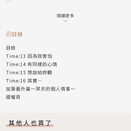
讓尚對青葉同學產生懷疑而找麻陽商量。
在商量的過程中，尚對麻陽…？
閱讀更多
愈戀愈深的第4集。
目錄
目錄
Time:13 因為我害怕
Time:14 有同樣的心情
Time:15 想說給妳聽
Time:16 其實…
加筆番外篇～某天的個人情事～
版權頁
其他人也買了