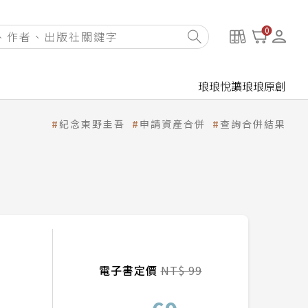
0
琅琅悅讀
琅琅原創
紀念東野圭吾
申請資產合併
查詢合併結果
電子書定價
NT$ 99