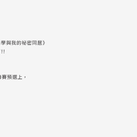
同學與我的祕密同居》
!!
聯賽預選上，