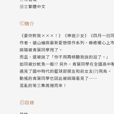
語言
繁體中文
簡介
《要你對我×××！》《神返少女》《四月一日
作者‧遠山繪麻最新愛戀傑作系列‧療癒暖心上市
麻陽被青葉同學甩了。
而且，還被說了「你不用再傾聽我說的話了。」
如同被炒魷魚一般!? 另外，青葉同學在全國高中
遇見了國中時代的籃球部朋友和前女友(?)飛鳥。
動搖的青葉同學也因此被麻陽看見了……
混亂的第三集席捲而來！
目錄