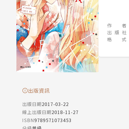
作 者
出 版 社
格 式
出版資訊
出版日期
2017-03-22
線上出版日期
2018-11-27
ISBN
9789571073453
分級
普級