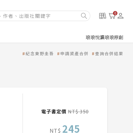
0
琅琅悅讀
琅琅原創
紀念東野圭吾
申請資產合併
查詢合併結果
電子書定價
NT$ 350
245
NT$