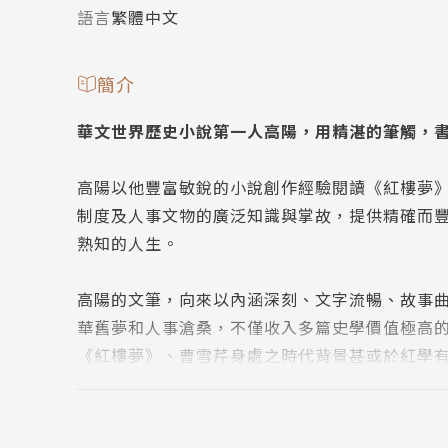
語言
繁體中文
簡介
華文世界歷史小說第一人高陽，用精湛的筆觸，
高陽以他豐富敏銳的小說創作經驗閱讀《紅樓夢
制度及人事文物的廣泛知識與掌故，提供精確而
熟知的人生。
高陽的文筆，向來以內涵深刻、文字流暢、故事
華舊夢和人事滄桑，不僅收入多篇史學價值極高
《紅樓夢》、曹雪芹身處之時代背景甚或於紅學
高陽寢饋文史、浸淫至深，更有千萬字以上的小
讀高陽作品，層層婉轉、淋漓盡致、擘肌析理、