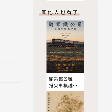
堡：風靡全球
三十年的政治
其他人也看了
正確童話經典
杭州筧橋空
表第一部長篇
品對於清代
樓夢斷》
騎乘鐵公雞：
搭火車橫越中
國（保羅‧索
魯旅遊經典改
版回歸）