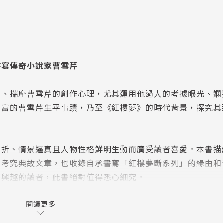
書寫傳奇小說家曹雪芹
》、揣摩曹雪芹的創作心理，尤其運用他過人的考據眼光、嫻
豐富的曹雪芹生平事蹟，乃至《紅樓夢》的時代背景，探究其
曲折、情景逼真且人物性格鮮明生動而廣受讀者喜愛。本書描
的考究典故文章，也收錄自承書寫「紅樓夢斷系列」的緣由和
有興趣的讀者，此書絕對值得悉心細究。
說創作經驗，有其獨到處。
閱讀更多
勝義紛呈，令人目不暇給。