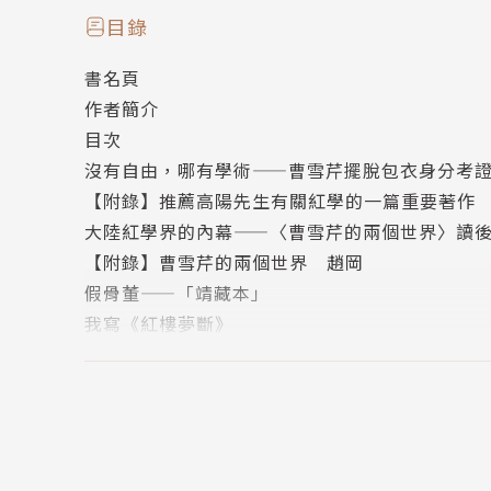
目錄
書名頁
作者簡介
作者簡介
目次
沒有自由，哪有學術——曹雪芹擺脫包衣身分考
作者：高陽
【附錄】推薦高陽先生有關紅學的一篇重要著作
本名許晏駢，譜名儒鴻，字雁冰，浙江杭州人，
大陸紅學界的內幕——〈曹雪芹的兩個世界〉讀
軍軍官學校，並於1949年隨校遷至台灣。195
【附錄】曹雪芹的兩個世界 趙岡
歷史小說《李娃》，一鳴驚人，此後著述不輟，
假骨董——「靖藏本」
歷史有獨特研究深度，在《紅樓夢》的研究上亦
我寫《紅樓夢斷》
等，被譽為華文世界首席歷史小說家，讀者遍及
橫看成嶺側成峰——寫在《曹雪芹別傳》之前
【附錄】遙指紅樓——夜訪高陽於《曹雪芹別傳
曹雪芹以副貢任教正黃旗義學因得與敦氏兄弟締
《紅樓夢》中「元妃」係影射平郡王福彭考
高鶚何能解曹雪芹所製的謎——為《紅樓夢》後