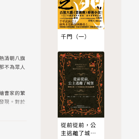
千門（一）
熟清朝八旗
那不為眾人
繪曹家的繁
發現。對於
從前從前，公
主逃離了城