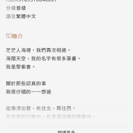
分級
普級
語言
繁體中文
簡介
茫茫人海裡，我們再次相遇。
海闊天空，我的名字有很多筆畫。
我是黎紫書。
關於那些認真的事
我很仔細的一一想過
從南洋出發，先往北，再往西。
在世界的行旅中，在意識深層的移動中，
與世界上另一個「我」會合與私奔。
閱讀更多