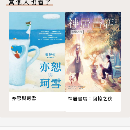
其他人也看了
在那遙遠的地方
短篇小說評審獎、第二十八屆時報文學獎短篇小說評審
停不下來／祁國中
獎。
三●逐處
離騷
以天才女作家之姿在文壇嶄露頭角的黎紫書，被出版人
湛寂時
詹宏志譽為「夢幻作家」，更於1999年將她的作品首
魔鏡
度引進台灣，讓讀者得以接觸到她的作品。
味覺成都
越境速寫
黎紫書已出版著作有：長篇小說《告別的年代》（聯
一月的河
經）；短篇小說集《野菩薩》（聯經）、《天國之
字塚
門》、《山瘟》（麥田）、《出走的樂園》（廣州花
你不是別人
城）；微型小說集《簡寫》、《無巧不成書》（寶瓶文
瓶中書
化）、《微型黎紫書》；散文《因時光無序》；個人文
亦恕與珂雪
神居書店：回憶之秋
耳語
集《獨角戲》，以及編著花蹤文學獎回顧集：《花海無
緜緜若存，用之不勤／吳鑫霖
涯》。
四●良人
輓