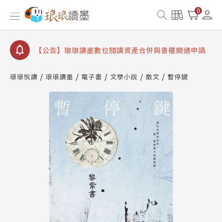
【公告】因 Readmoo 讀墨系統維護中，本站同步暫
0
停部分閱讀服務
【公告】琅琅讀墨數位閱讀資產合併與書櫃開通申請
【公告】琅琅讀墨書櫃開通常見問題
【公告】琅琅讀墨 3 分鐘完成書櫃開通與資產合併申
請圖文教學
琅琅悅讀
琅琅讀墨
電子書
文學小說
散文
暫停鍵
【公告】琅琅書店服務升級重要說明及資產合併結果
查詢
【公告】因 Readmoo 讀墨系統維護中，本站同步暫
停部分閱讀服務