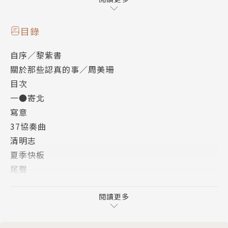
時報文學獎、聯合報文學獎、花蹤文學獎、方修文學
獎、各大好書獎得主黎紫書最新散文集。
目錄
自序／黎紫書
除了月球之外，還有什麼地方可逃？
關於那些認真的事／周美珊
火星呢？可以放下心情嗎？
目次
從南洋、北京、倫敦、巴黎再回到南洋，
一●寄北
人生現實如暫停鍵，暫且在這裡按下！
寫意
37協奏曲
散文比其他任何一種文體都還真實，更貼近作者的靈
清明志
魂，或者可以說：散文是作者靈魂的背面。黎紫書的最
夏季快板
新散文集《暫停鍵》，輕盈、隨性隨心，文字的音樂性
尾聲
和跳躍感更為明顯，層次分明，恰如其分，有引申也有
當時明月在
反思，映照了現實的能力。《暫停鍵》反映了作者黎紫
醉不成歡
閱讀更多
書看人、看事、看書、看世態的種種角度，突出作家凝
秋日症候群
視著的光照面，本書隨處可見作者對生活命運世界等這
愛別離
些大命題的噓嘆，雖然無奈，卻極為灑脫。