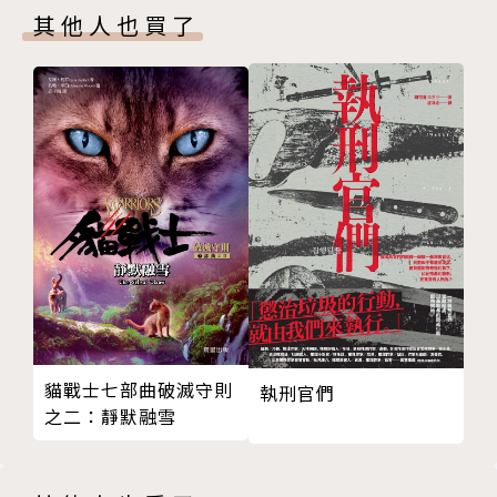
其他人也買了
射手座人語
年度禱告
黎紫書散文集《暫停鍵》共分四輯，分別為一／寄北、
靜思雨
二／西走、三／逐處、四／良人，每一輯更附有與粉絲
笑忘書
讀者的互動對話，反映了作者近年來在小說的創作成就
二月雪
之外，另闢蹊徑，為當代的散文書寫另開新路。
偷窺黎紫書／西門吹燈
二●西走
作者簡介
晚上9點的陽光
暫停鍵
黎紫書
左手世界
遣悲懷
原名林寶玲，1971年生，是近十年來馬來西亞最被看
行道
好的華文作家之一，24歲時便奪下第三屆花蹤馬華小
貓戰士七部曲破滅守則
執刑官們
夢有所
說獎首獎（1995年），之後接連連得獎，是自有花蹤
之二：靜默融雪
聽‧從
文學獎以來，獲得花蹤大獎最多的馬華年輕作家。同時
日月邁
她也受到了台灣文壇的肯定，兩次獲得聯合報文學獎短
在我很安靜的時候
篇小說首獎；2005年同年獲第二十七屆聯合報文學獎