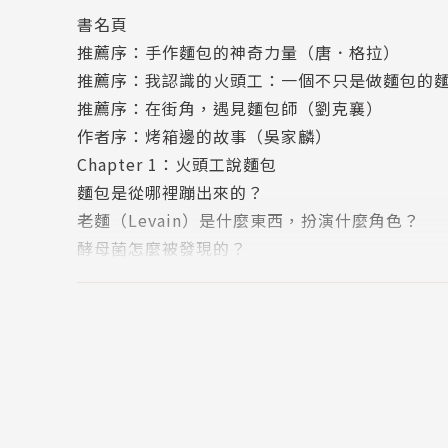
社區合作的重要性。他追溯麵包的起源到古埃及
書名頁
訊，幫助讀者們理解真正的手作麵包和一般商業
推薦序：手作麵包的神奇力量（唐．格拉）
推薦序：我認識的火頭工：一個不只是做麵包的
火頭工「做麵包」的重點在強調低溫長時間自然發
推薦序：在街角，遇見麵包師（劉克襄）
他打麵糰攪拌幾分鐘、溫度幾度，都非常精準，
作者序：烤箱邊的故事（吳家麟）
是行不通的。打麵糰需要管理的不是時間溫度，
Chapter 1：火頭工說麵包
傅需要以一個藝術工作者的態度，把每一天的麵
麵包是從哪裡蹦出來的？
老麵（Levain）是什麼東西，扮演什麼角色？
火頭工「吃麵包」從飲食文化的角度看臺灣麵包
酵母菌怎麼被發現的？
視，如何發展出「臺灣麵包」進入午晚餐桌，和
酵母菌在麵糰裡面做什麼？
工說麵包、做麵包、吃麵包》書裡不斷思考、努
酵素（Enzyme）扮演什麼角色？
梅納反應和焦糖化產生麵包的色澤和香氣
乳酸菌、醋酸菌可以和酵母菌共存
酸種麵包是舊金山的驕傲
麥子的種類
麥子的結構