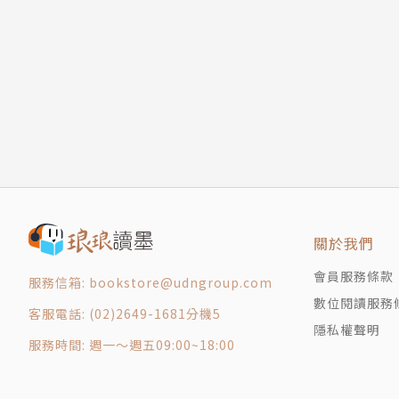
麵筋和麵粉的分類
判斷麵粉特性的方法
麵粉添加物
鹽是個重要角色
麵包師傅計算配方比例的方法
各國的特色麵包
工藝麵包師和社區麵包店
窯烤麵包
頁岩氣（Shale Gas）革命帶來的衝擊
關於我們
食育（Food & Nutrition Education）
Chapter 2：火頭工做麵包
會員服務條款
服務信箱: bookstore@udngroup.com
起種（Starter）的製作
數位閱讀服務
客服電話: (02)2649-1681分機5
水果起種的製作
隱私權聲明
穀物起種的製作
服務時間: 週一～週五09:00~18:00
酸麵糰起種的製作
續種