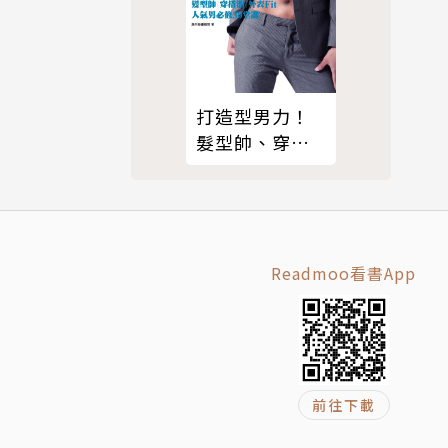
打造型男力！
髮型帥、穿搭
潮、外表Fit，
人氣男必修30
堂課
Readmoo看書App
前往下載