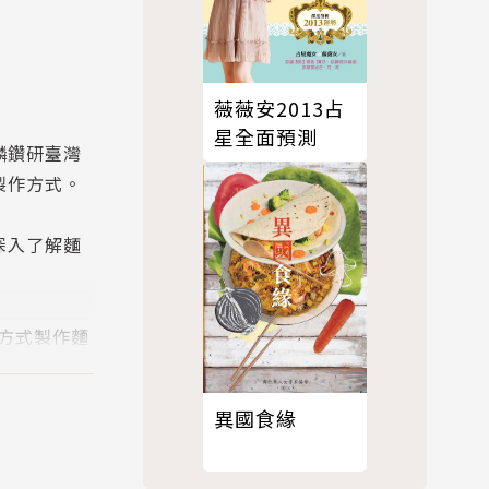
薇薇安2013占
星全面預測
麟鑽研臺灣
製作方式。
深入了解麵
方式製作麵
以麵包店為中
異國食緣
恪守與在地