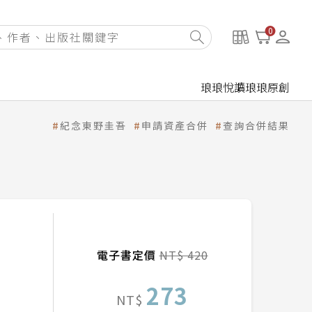
0
琅琅悅讀
琅琅原創
紀念東野圭吾
申請資產合併
查詢合併結果
電子書定價
NT$ 420
273
NT$