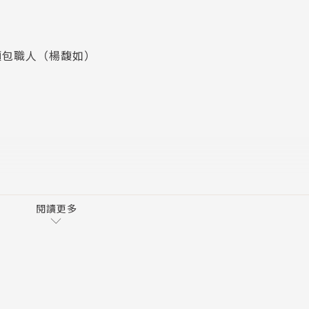
時代，並提供有關酵母、酶素、麩質、蛋白質、澱粉及烘焙過
麵包的不同，讓大家可以輕易了解麵包的來龍去脈。
麵包職人（楊馥如）
酵法，尊重傳統而不排斥現代科技，並提供15種麵包的配
然而每天的溫度、濕度不同，每一種麵粉特性不同，企圖用一
而是依照麵包師傅對一個麵糰的詮釋去管理麵糰需要攪拌的程
包都當成藝術作品去呈現。
的發展。近幾年來食安風暴不斷，單純老麵發酵的歐式麵包越
米飯、麵條爭一席之地、做出臺灣風格的麵包，是火頭工吳家
力實現的課題。
閱讀更多