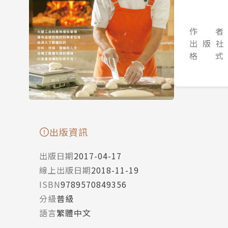
作 者
出 版 社
格 式
出版資訊
出版日期
2017-04-17
線上出版日期
2018-11-19
ISBN
9789570849356
分級
普級
語言
繁體中文