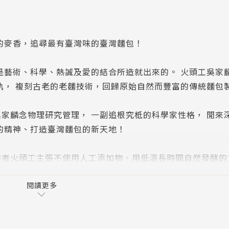
的麥香，追尋最有臺灣味的臺灣麵包！
是藝術、科學、熱誠及愛的結合所造就出來的。 火頭工吳家
軌， 複刻古老的老麵技術，回歸原始自然而豐富的傳統麵包
家麟念物理研究管理， 一副追根究柢的科學家性格， 閒來
的精神、打造臺灣麵包的新天地！
作者火頭工主張不使用人工添加物、用低溫長時間自然發酵的
麵包店（Community Supported Bakery），
閱讀更多
進，用淺顯的敘述方式說明麵包烘焙的歷史、製作過程，以及