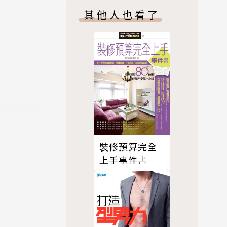
程的大量資
其他人也看了
方作爲參考。
個公式套用
度。麵包師
來越被重
麟在《火頭
裝修預算完全
上手事件書