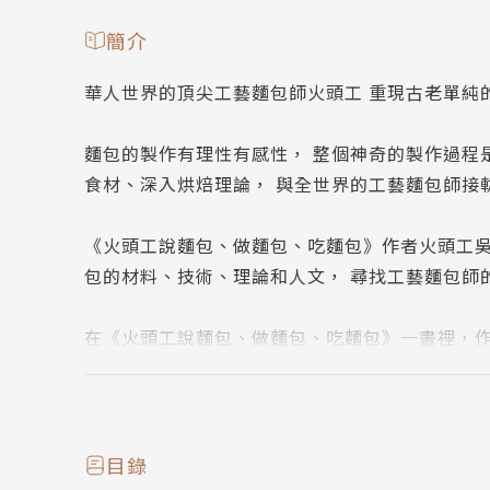
簡介
華人世界的頂尖工藝麵包師火頭工 重現古老單純
麵包的製作有理性有感性， 整個神奇的製作過程
食材、深入烘焙理論， 與全世界的工藝麵包師接
《火頭工說麵包、做麵包、吃麵包》作者火頭工吳
包的材料、技術、理論和人文， 尋找工藝麵包師
在《火頭工說麵包、做麵包、吃麵包》一書裡，
包，並且以麵包、分享、在地化三元素致力於推廣社群支持
心擔任小農和消費者之間的橋梁。
火頭工「說麵包」主要從歷史的角度看麵包的演
目錄