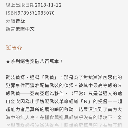
線上出版日期
2018-11-12
ISBN
9789571083070
分級
普級
語言
繁體中文
簡介
★系列銷售突破八百萬本！
武裝偵探，通稱「武偵」。那是為了對抗漸漸凶惡化的
犯罪事件而獲准配備武裝的偵探。被其中最高等級的Ｓ
級武偵──亞莉亞選為夥伴、（平常）只是普通人的遠
山金次因為出手妨礙武裝革命組織「Ｎ」的提督──超
超能力者尼莫所施展的瞬間移動，結果漂流到了南方大
海中的無人島。在糧食與道具都幾乎沒有的環境下，金
次與同樣變得沒辦法從島上脫離的尼莫展開了有如互相