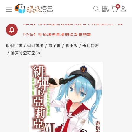
【公告】因 Readmoo 讀墨系統維護中，本站同步暫
0
停部分閱讀服務
【公告】琅琅讀墨數位閱讀資產合併與書櫃開通申請
【公告】琅琅讀墨書櫃開通常見問題
【公告】琅琅讀墨 3 分鐘完成書櫃開通與資產合併申
請圖文教學
琅琅悅讀
琅琅讀墨
電子書
輕小說
奇幻冒險
【公告】琅琅書店服務升級重要說明及資產合併結果
緋彈的亞莉亞(28)
查詢
【公告】因 Readmoo 讀墨系統維護中，本站同步暫
停部分閱讀服務