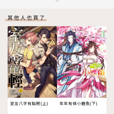
５彈 我與你的均衡
Go For The NEXT!!! 依然芳香美麗
其他人也買了
後記
版權頁
室友八字有點輕(上)
年年有條小鯉魚(下)