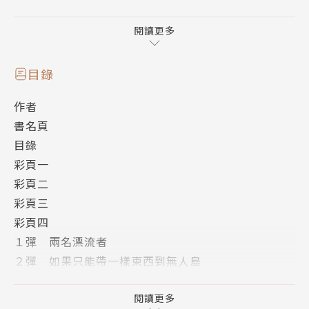
競爭般的野外求生生活。雖然兩人剛開始因為立場敵對
而互相仇視，但隨著兩人獨處的生活，距離也變得越來
閱讀更多
越近了……？超人氣武裝動作愛情喜劇，第二十八集隆
重登場！
目錄
作者
書名頁
目錄
彩頁一
彩頁二
彩頁三
彩頁四
１彈 兩名漂流者
２彈 如果只能帶一樣東西到無人島
３彈 往珊瑚礁之海
４彈 在南方美妙島嶼的度假
閱讀更多