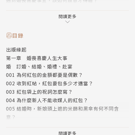
遇到婚喪喜慶事宜，該如何致意才得體？
為什麼紅包可以補包，白包卻不能補？為何有些禮物不
閱讀更多
能亂送，一送對方就翻臉？
目錄
生活上有許多我們只知其一卻不知其二，或是做法莫衷
出版緣起
一是，不知到底怎麼做才恰當的事情，
第一章 婚喪喜慶人生大事
婚 訂婚、結婚、婚禮、赴宴
本書列舉100個不能不知道的人際往來禮數，
001 為何紅包的金額都要是偶數？
002 收到紅帖，紅包要包多少才適當？
用實際舉例說明，告訴你正確的由來典故，並提醒你必
003 紅包袋上的祝詞怎麼寫？
須避免的錯誤和禁忌，讓你成為應對進退一流、面面俱
004 為什麼新人不能收媒人的紅包？
到的人氣王！
005 結婚時，新娘頭上遮的米篩和黑傘有何不同含
意？
006 為什麼要鬧洞房？
007 為什麼生肖屬虎的人不能進新娘房？
閱讀更多