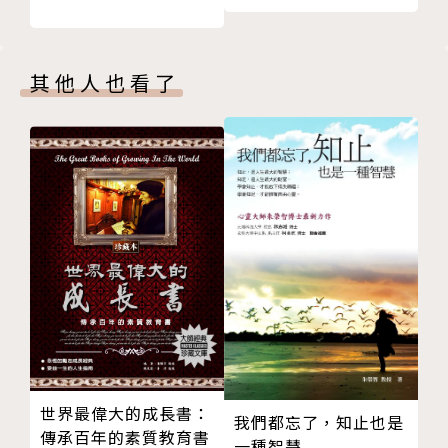
018 為何新娘在過門前要先「踩瓦片」、「跨火
爐」？
其他人也看了
019 「伴娘」和「陪嫁」（送嫁）有何不同？
020 迎娶途中如果遇上其他的新娘禮車該怎麼辦？
021 進入新人的新房時，有哪些禁忌？
022 新娘入門時，為何公婆姑嫂等人要迴避？
023 為什麼婚宴中都會特別設一桌「母舅桌」？
024 為什麼婚宴上要掛「母舅聯」？
025 什麼叫「婆婆花」？為什麼新娘要送「婆婆花」
給準婆婆？
026 為什麼準新娘不能吃自己的喜餅？
027 為何訂婚聘禮中的「福圓」，女方只能留下兩
個？
028 為何訂婚當天不管天氣有多熱，都切忌搧扇子？
世界最偉大的成長書：
029 提親時，為何男方不能吃女方家準備的茶點，也
我們都忘了，知止也是
傳承百年的素質教育書
不可以一起吃飯呢？
一種智慧