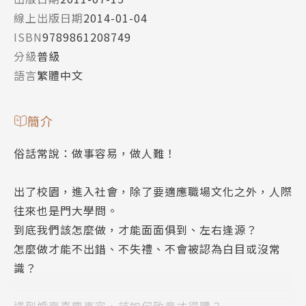
線上出版日期
2014-01-04
ISBN
9789861208749
分級
普級
語言
繁體中文
簡介
俗話常說：做事容易，做人難！
出了校園，進入社會，除了要適應職場文化之外，人際
往來也是門大學問。
到底我們該怎麼做，才能面面俱到、左右逢源？
怎麼做才能不出錯、不失禮、不會被認為白目或沒常
識？