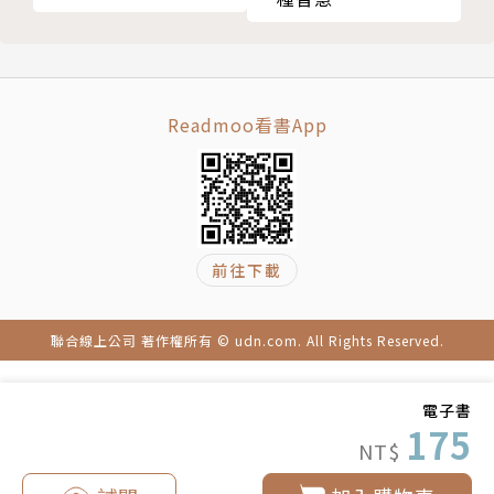
030 什麼叫做「帶路雞」？「帶路雞」可以吃嗎？
喪 喪葬、弔唁
031 為什麼從喪家回來不可以抱小孩？
032 家有喪事，新人為什麼要趕在百日內結婚？
Readmoo看書App
033 為何包白包的金額要用單數？
034 為何家有喪事不可去拜拜或參加他人婚禮呢？
035 帶榕樹葉、紅包袋裝海鹽去喪家，真的可以避煞
嗎？
前往下載
036 從喪禮回家後該如何淨身，才能避免不必要的干
擾？
037 什麼叫喜喪？參加喜喪和一般喪禮有何不同？
聯合線上公司 著作權所有 © udn.com. All Rights Reserved.
038 參加喪禮時，哪些事情該做及不該做？
039 撞見路邊往生者大體，該怎麼做比較好？
電子書
040 出殯時，為何白髮人不能送黑髮人？往生者的衣
175
NT$
物是否都要燒掉？
041 什麼是「手尾錢」？拿到「手尾錢」該如何處