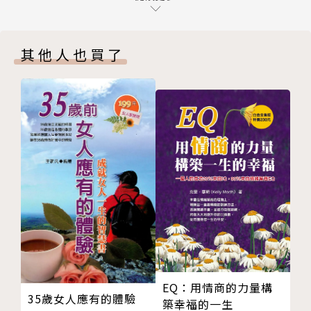
008 孕婦為何不能參加婚禮？
009 為何剛嫁出去的女兒，第一次回娘家須由家中兄
其他人也買了
弟迎接領路？
010 為何結婚後第一年，女方家要幫新郎過生日？
011 為什們結婚四個月之內的新人，不能參加別人的
婚禮？
012 婚禮中常見的「好命婆」和「媒人」有什麼不
同？
013 為什麼新娘出嫁時要從禮車上丟出扇子？
014 為何新娘上禮車坐定後就不能動？下禮車時還要
摸橘子？
015 為何禮車一旦啟程，就只能前進不能再倒車或者
迴車？
016 什麼叫做「添妝」？為何好姊妹結婚時，要另外
EQ：用情商的力量構
送上小禮物或紅包？
35歲女人應有的體驗
築幸福的一生
017 為什麼新娘出嫁前要「呷姊妹桌」？