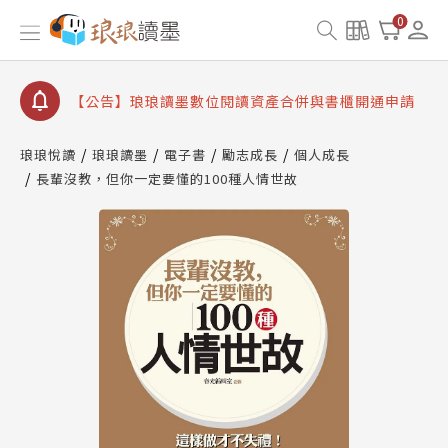
【公告】因 Readmoo 讀墨系統維護中，本站同步暫
0
停部分閱讀服務
【公告】琅琅讀墨數位閱讀資產合併與書櫃開通申請
【公告】琅琅讀墨書櫃開通常見問題
【公告】琅琅讀墨 3 分鐘完成書櫃開通與資產合併申
請圖文教學
琅琅悅讀
琅琅讀墨
電子書
勵志成長
個人成長
【公告】琅琅書店服務升級重要說明及資產合併結果
長輩沒教，但你一定要懂的100種人情世故
查詢
【公告】因 Readmoo 讀墨系統維護中，本站同步暫
停部分閱讀服務