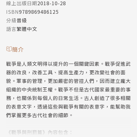
線上出版日期
2018-10-28
ISBN
9789869486125
分級
普級
語言
繁體中文
簡介
戰爭是人類文明得以提升的一個關鍵因素。戰爭促進武
器的改良，改善工具、提高生產力，更改變社會的面
貌。軍事的管理，更加嚴密的管控人們，因而建立龐大
組織的中央統制王權。戰爭不但是古代國家最重要的事
務，也關係到每個人的日常生活。古人創造了很多相關
的表意文字，透過這些與戰爭有關的表意字，能幫助我
們掌握更多古代社會的細節。
《戰爭與刑罰篇》內容包含：