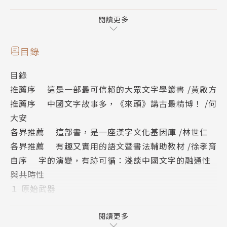
☉ 原始、戰鬥及儀仗使用的武器
☉ 防護裝備
閱讀更多
☉ 軍事行動與掠奪、軍事技能
☉ 刑罰、五刑與法治
目錄
☉ 政府的管理者
目錄
推薦序 這是一部最可信賴的大眾文字學叢書 /黃啟方
本系列特色
推薦序 中國文字故事多，《來頭》講古最精博！ /何
※附超展開古文字形表
大安
【字字有來頭文字學家的殷墟筆記】系列共有五冊，由
各界推薦 這部書，是一座漢字文化基因庫 /林世仁
國際甲骨文權威學者許進雄執筆，其核心概念是以甲骨
各界推薦 有趣又實用的語文暨書法輔助教材 /徐孝育
文字分析古代創字時的想法，經由研究字的演變過程，
自序 字的演變，有跡可循：淺談中國文字的融通性
以推敲古代文化、生活習慣、社會制度，找到造字者的
與共時性
巧思和創意。在五冊中分別介紹「動物」、「戰爭與刑
１ 原始武器
罰篇」、「日常生活」及「器物製造」有關的字，全系
２ 戰鬥用武器
列合計有超過五百個字的詳盡解析。
３ 儀仗用武器
閱讀更多