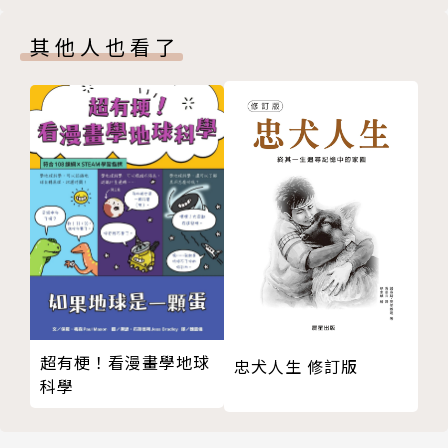
04日常生活篇Ⅱ
其他人也看了
居住的演進、建築的形式，房間的分室等
交通的作用，行路的修建，車輿舟船的建造
05 器物製造篇
聖人造物
各類工藝
材料：玉石漆木皮革金屬陶
作者簡介
許進雄
超有梗！看漫畫學地球
忠犬人生 修訂版
科學
1941年出生於高雄。於臺灣大學中文系就學時，開始
研讀甲骨學。中文研究所畢業後，1968年應加拿大多