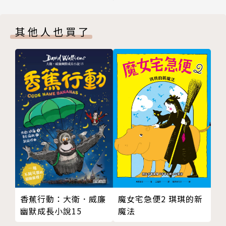
４ 防護裝備
字字有來頭：文字學家的殷墟筆記系列1-5冊
５ 軍事行動
01 動物篇
其他人也買了
６ 掠奪
野生動物（打獵的對象、四靈）
７ 刑罰
一般動物（鳥類與其他）
８ 五刑與法制
家畜
９ 軍事技能養成
10 政府的管理者
02 戰爭與刑罰篇
後記
原始、戰鬥及儀仗使用的武器
版權頁
防護裝備
軍事行動與掠奪、軍事技能
刑罰、五刑與法治
政府的管理者
03日常生活篇Ⅰ
香蕉行動：大衛．威廉
魔女宅急便2 琪琪的新
食物的種類，食物的採集與加工，烹飪的方式
幽默成長小說15
魔法
衣服的採用，游牧與農耕的不同生活方式等