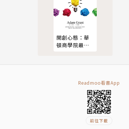
位財務規畫
開創心態：華
我萌生了透
頓商學院最具
影響力教授，
不墨守成規的
費習慣不
破局智慧
Readmoo看書App
孩的保母費
也有人因投
都會碰到跟
前往下載
愛。