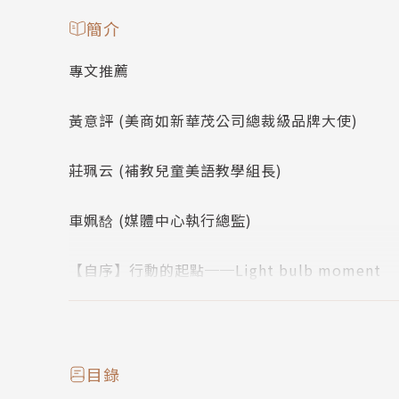
簡介
專文推薦
黃意評 (美商如新華茂公司總裁級品牌大使)
莊珮云 (補教兒童美語教學組長)
車姵馠 (媒體中心執行總監)
【自序】行動的起點──Light bulb moment
離開臺灣的前夕，與一位久未見面的好友相約吃
好友還是沒變，一樣的精明幹練，一樣的充滿朝
目錄
的聊了起來。