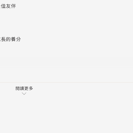
最佳友伴
幾本重要的書跟衣物，再準備幾份文件應該就OK了。」我
成長的養分
事，一下子就到了你要搬到澳洲的時間了，會緊張嗎？」好友
再從負債到存下一桶金，好友擔心跟心疼的心情完全表現在臉
不管到哪裡都可以生存得很好。
閱讀更多
覺得自己很幸運，有疼愛我的先生跟家人、好友照顧，讓我可
。同時，我也從第一年開始，在澳洲前二大銀行擔任起資深財
業團隊，找到自我的心靈導師
會接洽外，也必須負責6個銀行分行的業務管理，以及為分行
失敗