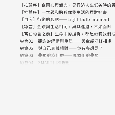
【推薦序】企圖心與毅力，是行過人生低谷時的
【推薦序】一本親和貼近你我生活的理財好書
「行李準備好了嗎？」好友問。
【自序】行動的起點——Light bulb moment
【導言】金錢與生活相同，與其逃避，不如面對
「嗯！差不多了。這段時間就邊收邊送，只留下了
【寫在約會之前】生命中的挫折，都是滋養我們
約會01 觀念的解構與重建——與金錢好好相處
「好快喔！感覺去參加你的婚禮好像還是昨天的
約會02 與自己真誠相對——你有多想要？
約會03 夢想的為什麼——具象化的夢想
看我經歷過一切起起伏伏，因經商失敗而負債，
約會04 SMART目標理財
也知道我是隻打不死的蟑螂，有超強的鬥志力，
約會05 相信自己，全宇宙的力量都將為你開放
約會06 冥想與感恩——與全世界相對微笑
時間過得好快，如今搬到澳洲已經六年了，一直
約會07 與對的人同行——找到成長路上的旅伴
應良好，並能無後顧之憂的朝著自己的夢想前進
約會08 與財務談一場好戀愛——建立自己的專
師的職位。
約會09 瞭解自己的價值——資產與負債
約會10 金錢，你要去哪兒？——預算管理
平常工作的內容，除了跟客戶及各界財務公司開
約會11 解決債務的第一哩路——下定決心面對
團隊的培訓，這些經歷慢慢累積成自己的實力。