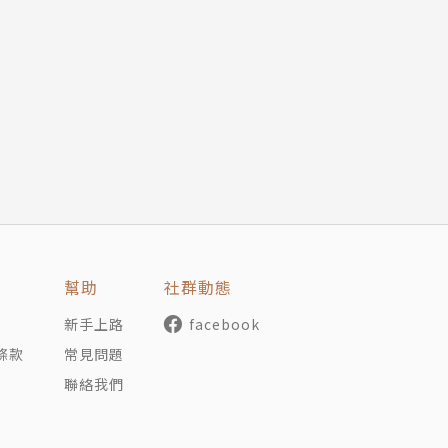
債
的還款計畫
公司全澳洲前20名的財務規畫師（公司在全澳洲有超過500
本
求
資的初衷
，並幫助他們達到財富自由的目標，在替客戶開心之餘，也讓
財屬性擬定的退休計畫
造最好的投資結果
我發現，雖然是不同國家、不同民情，也許相關法令不同，消
—景氣循環與成本分攤
有不同，對於金錢的觀念跟問題也都大同小異。
魔力
幫助
社群動態
債務壓得喘不過氣，年輕人對未來感到悲觀，已婚夫婦為了小
新手上路
facebook
足夠的錢可以養老，有人到處接觸理財資訊但卻越聽越茫然，
條款
常見問題
聯絡我們
但不可抹滅的事實是，在我們的一生當中，不管在任何階段，
海皆可適用，與其擺爛完全不管，倒不如學習如何跟理財談戀