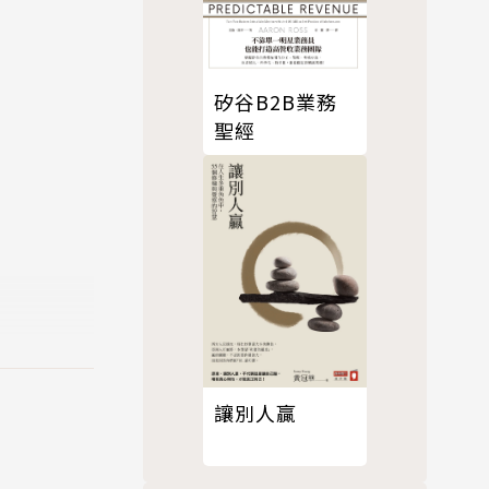
矽谷B2B業務
聖經
讓別人贏
就天南地北