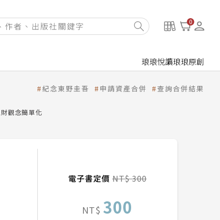
0
琅琅悅讀
琅琅原創
紀念東野圭吾
申請資產合併
查詢合併結果
理財觀念簡單化
電子書定價
NT$ 300
300
NT$