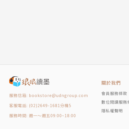
約會12 解決債務的第二哩路——釐清好債與壞
約會13 解決債務的第三哩路——保有呼吸空間
工作了三年後，公司邀請我參加表揚大會，並獲頒
約會14 上班族的第二份收入——目標與機會成
師），同時擁有自己的團隊。
約會15 事業經營者的孤獨——理財的規畫與需
約會16 投資之前，先問自己為什麼——找出投
撇開工作上的努力，這些年來，碰到上千個客戶
約會17 退休後第二人生的想要與需要——依理
過寫作幫助更多人的想法。
約會18 理性的非理性——瞭解自己，用時間製
約會19 風險無所不在——無法避免，只能分散
這幾年，藉由個人的經驗跟工作上的實務規畫，
約會20 日常生活與各種交易市場的相互影響—
同，但是大部分人對於理財又愛又恨的感覺並沒
約會21 孩子也會感興趣的投資——複利的神奇
關於我們
尾聲 二十一個約會之後的開始
身邊總有人嫌錢賺得不夠多、不夠快，也有人被
會員服務條款
或教育費爭執不休，屆齡退休的人擔心自己沒有
服務信箱: bookstore@udngroup.com
數位閱讀服務
資失利被套牢而想輕生。
客服電話: (02)2649-1681分機5
隱私權聲明
服務時間: 週一～週五09:00~18:00
有些人說，金錢買不了快樂，談錢就太low了。
財務相關的問題與煩惱。理財的基本觀念放諸四