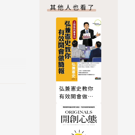
其他人也看了
說。
問。
上。不過她
弘兼憲史教你
以在異地適
有效開會做簡
務規畫顧問
報
做一對一或