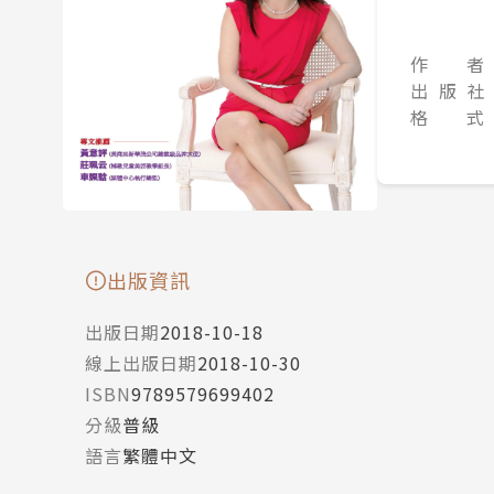
作 者
出 版 社
格 式
出版資訊
出版日期
2018-10-18
線上出版日期
2018-10-30
ISBN
9789579699402
分級
普級
語言
繁體中文