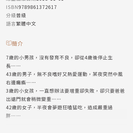
ISBN
9789861372617
分級
普級
語言
繁體中文
簡介
7歲的小男孩，沒有發育不良，卻從4歲後停止生
長……
43歲的男子，無不良嗜好又熱愛運動，某夜突然中風
右邊癱瘓……
3歲的小女孩，一直想辦法要增重卻失敗，卻只要爸爸
出遠門就會稍微變重……
42歲的女子，半夜會夢遊狂嗑猛吃，造成嚴重過
胖……
如果你是醫生，