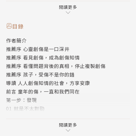
發現來看病的100名病人都取同一口井的水，其中有98
閱讀更多
人開始腹瀉，
那麼你該一直開抗生素治療？還是停下來問：「那口井
目錄
裡到底有什麼鬼東西？」
作者簡介
你我都暴露在這種常見卻不曾察覺的危險之中，
推薦序 心靈創傷是一口深井
因為那口深井裡藏著的不是可見的有毒物質，而是：你
推薦序 看見創傷，成為創傷知情
我的童年逆境經驗。
推薦序 看懂問題背後的真相，停止複製創傷
推薦序 孩子，受傷不是你的錯
童年逆境經驗對我們不只有心理層面的影響，還能改變
導讀 人人創傷知情的社會，方享安康
細胞讀取DNA和複製的方式，長期改變我們的身體。
前言 童年的傷，一直和我們同在
不僅出現學習或行為問題的機率是其他人的32.6倍、
第一步：發現
曾試圖自殺機率也高達12.2倍、罹患冠心病、癌症、
01 就是不太對勁
肺部疾病、中風、糖尿病的機率都高達近3倍、憂鬱等
02 為了前進，回到過去探究
心理疾病更突破4.5倍。
03 十八公斤那一年
閱讀更多
第二步：診斷
作者當了好幾年的醫學偵探，終於找到戰勝童年逆境經