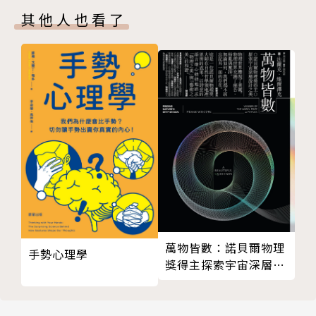
健康中心」
其他人也看了
在讀過文斯‧費利帝醫師〈童年受虐及家庭關係失衡與
成人多項主要死因之關連：童年逆境經驗研究〉的論文
後，意識到她的小小病人們因為兒時創傷，造成現在與
未來的疾病。她期望透過「青少年身心健康中心」整合
基層醫療保健、身心健康、研究、政策、教育，以及社
區與家庭扶助，為全人類辨識兒童逆境經驗對健康的影
響，並有效治療惡性壓力。
2014年獲邀參加舊金山TED大會演講，以「童年創傷
對我們一生健康的影響」為題發表演說。其影片目前已
萬物皆數：諾貝爾物理
手勢心理學
有超過400萬次的瀏覽紀錄。曾獲黃金人文主義榮譽協
獎得主探索宇宙深層設
會的醫療人文主義獎、詹姆斯‧歐文基金會的領袖成就
計之美
獎、亨氏家族慈善基金會第21屆人類狀態獎。