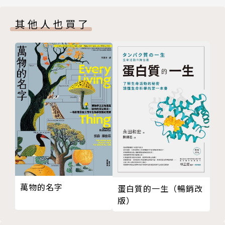
04 開車槍擊案與熊
驗的方法，並在書中提出六大治療重點。我們不該把童
其他人也買了
05 動態擾亂
年逆境經驗視為悲劇或童話故事，也不須克服、怪罪或
06 舐犢情深
選擇遺忘自己的童年。而是該找到直視這個問題的勇
第三步：處方
氣、打破惡性循環，進一步獲得能治癒一個人、一個社
07 童年逆境經驗的解藥
區的工具，從而逐步改善整個國家、整個世界的健康。
08 阻止大屠殺！
09 世上最性感的男人
▍作者簡介
10 強力緩衝
第四步：變革
娜汀‧哈里斯（Nadine Burke Harris）
11 浪潮
12 李施德霖
哈佛公共衛生學院碩士，加州大學醫學博士，美國兒科
13 後照鏡
學會「韌性計畫」諮詢委員會成員。
後記 走向健康的未來
萬物的名字
蛋白質的一生（暢銷改
附錄一 童年逆境經驗檢測表
2005年加入加利福尼亞太平洋醫療中心，主要負責舊
版）
附錄二 青少年身心健康中心童年逆境經驗問卷
金山地區人民的健康差異問題改善計畫。2007年成立
銘謝
灣景兒童保健中心，5年後於舊金山創辦「青少年身心