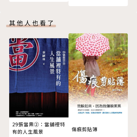
渲洩負能量、強化身心正向力
做了一些沒有助益的事，才明白漢娜會在我跑步、騎自
動起來，對抗內心的惡魔
行車和游泳的時候來和我相會，運動是我的神聖空間。
其他人也看了
走路
有時哀傷難過的情緒壓倒了鍛鍊的慾望，必須用盡所有
跑步、慢跑
身體、精神和情緒的力量才能動起來。哀傷反反覆覆，
游泳
當我回顧開始用運動治療傷痛時的狀態，我對未來也愈
抗力訓練
來愈有信心！
踢拳、拳擊
──崔西米（Tracy Mitchell）
森巴舞
瑜伽
◆案例2
皮拉提斯
我恨我老公害我三十一歲就拋下我一個人活著，但我相
遠足，走進大自然
信是汗水帶走傷心和伴隨的所有情緒，使我能用更快的
其他的鍛鍊方式
速度療癒。光是跑步，就帶給我生命如此大的正向改
第四章 營養：最具能量的十五種療傷食物
變，這是用錢也買不到的，我真心覺得如果當初沒有開
多吃而不是少吃真食物讓你煥然一新
始跑步，我會陷入深不見底的抑鬱中。在我前途茫茫之
29張當票②：當舖裡特
食物不是獎賞，運動不是懲罰
際，跑步拯救了我。
傷痕剪貼簿
有的人生風景
哀傷飲食：吃有益情緒的食物
──瑞秋‧努恩斯（Rachelle Nunes）