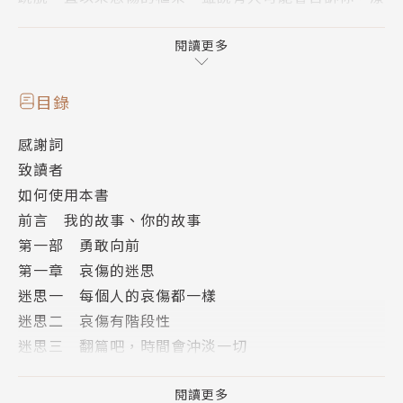
癒之旅應該乾淨俐落且按部就班，但悲傷其實是混亂
的。人生漫漫，哀傷的事必定會發生，正向面對傷痛，
閱讀更多
藉由生命的低谷脫胎換骨，你將有機會煥然一新。
目錄
■ 因為痛過，所以更懂得如何勇敢
感謝詞
沒有人比｢健美寡婦｣社群的創辦人蜜雪兒．史丹克鮑
致讀者
加德更了解落失的痛，她的丈夫在悲劇性的墜機事件中
如何使用本書
喪生，就在人生最黑暗的時刻，她意外地透過運動找到
前言 我的故事、你的故事
自救的希望。本書正是蜜雪革命性的落失指南，不是假
第一部 勇敢向前
裝抹去傷痛的那種療癒，而是讓你有能力處理傷痛，在
第一章 哀傷的迷思
傷痛中生活，用傷痛推動你的生活繼續前進。
迷思一 每個人的哀傷都一樣
迷思二 哀傷有階段性
■ 跑吧，連你的份一起活下去
迷思三 翻篇吧，時間會沖淡一切
在失去丈夫的痛苦中，蜜雪也曾經歷焦慮、創傷症候
迷思四 你需要再度成為完整的人
群，甚至陷入腦霧狀態。經過醫生的引導，他才發現自
迷思五 沒有哭，代表不難過
閱讀更多
己只有在跑步的時候，這樣的現象才有所改善。一開始