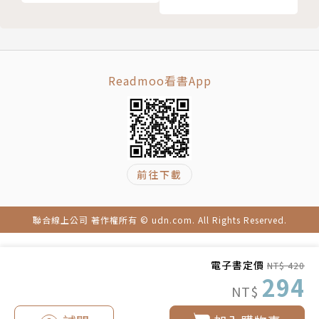
抗氧化劑
碳水化合物
■ 只有你才能改變自己的未來
單碳水化合物好嗎？
磨難往往是人生中最好的一課，決定我們終將成為什麼
蛋白質
樣的人，往往也最具挑戰性。無論你經歷過什麼，無論
Readmoo看書App
葉酸和維生素Ｂ１２
過去在別人眼中是怎麼樣，只有你能改變自己的人生，
優質脂肪
只有你才能決定自己的未來！試著開始12週運動療癒
維他命補給品
練習，你可以繼續痛，但更值得好好過！
疲勞：你需要更多蛋白質和維生素
易怒：試著調整咖啡因、精製糖與酒精
前往下載
震撼﹅落失﹅椎心悲痛冷不防來襲時，
提高免疫的十五種好食物
請用本書點亮你內在的光、靈魂的火焰，窮盡餘生做些
第一次做「味蕾排毒」
壯舉。
聯合線上公司 著作權所有 © udn.com. All Rights Reserved.
三餐都要吃
你的存在必有意義、必有價值，下定決心好好再活一
第五章 開始：十二週運動療癒練習
次！
電子書定價
NT$ 420
勇往直前開創新人生
本書特色
294
NT$
為何是十二週？
●具體行動和操作步驟療癒身心靈的計劃，適合頓失依
有待克服的障礙
靠茫然不安的落失者一步步踏實地跟著實踐。