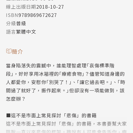
線上出版日期
2018-10-27
ISBN
9789869672627
分級
普級
語言
繁體中文
簡介
當身陷落失的震撼中，誰能理智處理｢哀傷標準階
段｣，好好享用冰箱裡的｢療癒食物｣？儘管知道身邊的
人都愛你，安慰你｢別哭了！｣、｢讓它過去吧。｣、｢時
間過了就好了，振作起來。｣但卻沒有一項能做到，該
怎麼辦？
■這不是市面上常見探討「悲傷」的書籍
這不是市面上常見探討「悲傷」的書籍，本書要幫大家
跳脫一直以來悲傷的框架。雖說有人可能會告訴你，療