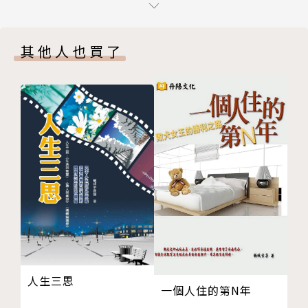
迷思六 如果你再談論那個人，你將無法自拔
為了紀念亡夫的馬拉松長跑訓練，意外成為蜜雪的救命
迷思七 最難的是死亡
繩。為了幫助更多同樣陷入落失的人，她辭去高薪的職
其他人也買了
迷思八 第一年最難過
位，努力成為專業認證的健身教練與營養學專家，透過
迷思九 你帶給他人啟發
科學與實證，開創了以｢健身鍛鍊｣和｢營養｣為支柱的
迷思十 你將得到無條件的支持
運動療癒12週練習。
哀傷的禮物：創傷後的成長
第二章 腦內啡對情緒的影響
■ 萬人親身實證，運動療癒12週練習
落失風暴中，啟動身體的自救機制
每週聚焦一個和哀傷相關的療癒主題，往健身、營養、
腦霧！腦袋裡發生了什麼
快樂、個人成長四個目標前進，教你做回時間的主人、
腦內啡，最強大的抗憂鬱藥物
克服罪惡感、專注自我……；探索健身的方法、訣竅和
運動使人脫胎換骨
概念，以及有關營養的正確基本知識。你不必一下子逼
線性、三維？文化的問題
迫自己成長，即使剛開始只能一小步或蹣跚爬行，當你
運動、情緒與疾病
完成12週練習仍會發現自己脫胎換骨，對自己的成就
焦慮和創傷症候群
讚嘆不已！
人生三思
運動救命
◆案例1
一個人住的第N年
第三章 運動：克服哀傷的十種最佳健身鍛鍊
一歲半的漢娜睡覺後就再也沒有醒來……我花了八年，