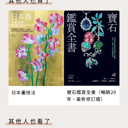
其他人也買了
公民美學的落實
美感與快感
美是多元的嗎？
美的多元觀
美為什麼與藝術分家？
解構之美
輯三 尋找美的途徑
美的文化觀
窮人才需要培養美感
美的範疇之辨
自極簡中尋找美
形式美與內容美
寶石鑑賞全書（暢銷20
日本畫技法
自藝術中找美
年•最新修訂版）
欣賞質感之美
宗教藝術之美
其他人也看了
輯四 美與人文內涵