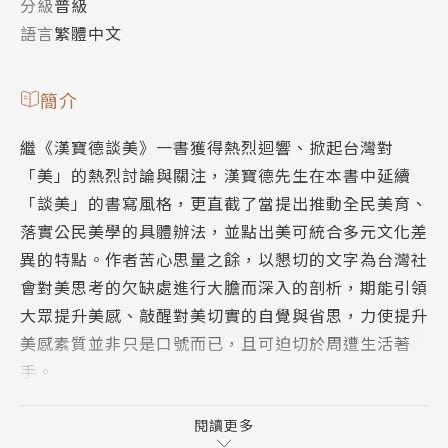
分級
普級
語言
繁體中文
簡介
繼《漢寶德談美》一書獲得熱烈迴響、掀起台灣對
「美」的熱烈討論與關注，漢寶德先生在本書中延續
「談美」的書寫風格，更直截了當提出推動全民美育、
落實公民美學的具體辦法，並點出美可統合多元文化差
異的特點。作者苦心思量之餘，以懇切的文字為台灣社
會對美思考的欠缺處進行大膽而深入的剖析，期能引領
大眾提升美感、敲醒對美切實的自覺與省思，力使提升
美感素質並非只是口號而已，且可迫切於周遭生活著
手。
「人類文明的進步確實靠喜愛新奇的心理，但是對美的
閱讀更多