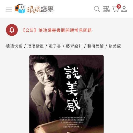
【公告】因 Readmoo 讀墨系統維護中，本站同步暫
0
停部分閱讀服務
【公告】琅琅讀墨數位閱讀資產合併與書櫃開通申請
【公告】琅琅讀墨書櫃開通常見問題
【公告】琅琅讀墨 3 分鐘完成書櫃開通與資產合併申
請圖文教學
琅琅悅讀
琅琅讀墨
電子書
藝術設計
藝術總論
談美感
【公告】琅琅書店服務升級重要說明及資產合併結果
查詢
【公告】因 Readmoo 讀墨系統維護中，本站同步暫
停部分閱讀服務