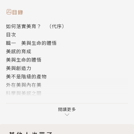
敏感反應卻是文明的基石，有文化素養的人可以陶醉在
美感中，享受精神的愉快。這是我們需要的基本修
目錄
養。」――漢寶德
如何落實美育？ （代序）
目次
作者簡介
輯一 美與生命的體悟
美感的育成
漢寶德
美與生命的體悟
美與創造力
1934年生，成大建築系畢業，美國哈佛大學及普林大
美不是階級的產物
學碩士學位，曾任東海大學建築系主任及講師、國立自
外在美與內在美
然科學博物館籌備主任及館長、台南藝術學院籌備主任
科學與美感之間
及校長。現為世界宗教博物館館長、漢光建築師事務所
美是科學
主持人、總統府國策顧問。著有《漢寶德談美》、《給
美可以代替宗教嗎？
閱讀更多
青年建築師的信》、《中國的建築與文化》、《築人
輯二 美育出了什麼問題？
間：漢寶德回憶錄》、《建築的精神向度》、《建築、
美育出了什麼問題？
社會與文化》等。