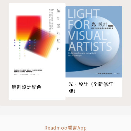
美與人文內涵
真有人文之美嗎？
複雜與矛盾中有美嗎？
人文素養的階梯
感官與心靈之間
跋 為美解惑的努力
版權頁
光．設計（全新修訂
解剖設計配色
版）
Readmoo看書App