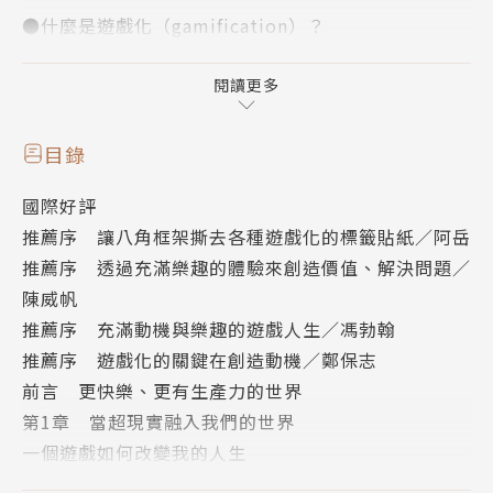
●什麼是遊戲化（gamification）？
遊戲化就是把遊戲中有趣、令人愛不釋手的元素拆解出
來，應用在真實世界，以提高行為動機。
閱讀更多
●哪些事物可以遊戲化？
目錄
想得到的任何事，都可以遊戲化。除了娛樂（電玩、桌
國際好評
遊、競技），舉凡人的生活（慢跑、減重、多喝水等習
推薦序 讓八角框架撕去各種遊戲化的標籤貼紙／阿岳
慣）、企業管理（提升顧客忠誠度、員工訓練、招募人
推薦序 透過充滿樂趣的體驗來創造價值、解決問題／
才）、商業行為（吸引客戶、提升忠誠度）、教育（提
陳威帆
升學習動機、增進效果）…… 都有效。
推薦序 充滿動機與樂趣的遊戲人生／馮勃翰
推薦序 遊戲化的關鍵在創造動機／鄭保志
●遊戲化為什麼有用？
前言 更快樂、更有生產力的世界
因為愛完是人的天性！遊戲化是「以人為本」的設計，
第1章 當超現實融入我們的世界
強調人的感受、動機以及投入程度。
一個遊戲如何改變我的人生
我設計的第一個遊戲
●為什麼遊戲化愈來愈熱門？