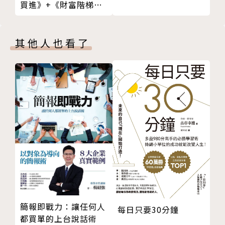
買進》+《財富階梯》
第二層與更高級的八角框架分析簡介
【核心動力1：重大使命與呼召】
共兩冊）
☑馬上動手做
人天性會因命中注定做超越小我的事而付出，如樂意花
第4章 正確看待遊戲化
時間撰寫維基百科，為拓展人類知識盡心盡力。
其他人也看了
文字戰爭
字義 vs. 價值
【核心動力2 ：進度與成就】
番茄是水果還是蔬菜
享受挑戰積分、得到勳章、上排行榜帶來成就感；如e
顯性遊戲化：滿足非遊戲目的的遊戲
Bay賣家持續達標，將擁有高度評價賣家榮譽。
隱性遊戲化：使用遊戲元素的人本設計
隱性 vs. 顯性遊戲化
【核心動力3：賦予創造力與回饋】
遊戲化的四項應用領域
《農場鄉村》可以農場當畫布、用穀物種出塗鴉作品，
☑馬上動手做
讓玩家為展現自我而流連忘返。
第5章 第一項核心動力：重大使命與呼召
高高在上的核心動力
【核心動力4：所有權與占有欲】
「幹掉」我的百科全書
如《寶可夢》的全套加隱藏角色，會激發玩家想全部蒐
牛頓留下的不只是水果而已
簡報即戰力：讓任何人
集的渴望。
每日只要30分鐘
都買單的上台說話術
雷神之槌不只是工具而已