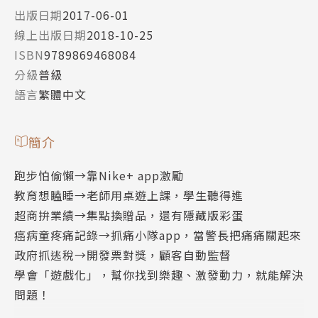
出版日期
2017-06-01
線上出版日期
2018-10-25
ISBN
9789869468084
分級
普級
語言
繁體中文
簡介
跑步怕偷懶→靠Nike+ app激勵
教育想瞌睡→老師用桌遊上課，學生聽得進
超商拚業績→集點換贈品，還有隱藏版彩蛋
癌病童疼痛記錄→抓痛小隊app，當警長把痛痛關起來
政府抓逃稅→開發票對獎，顧客自動監督
學會「遊戲化」，幫你找到樂趣、激發動力，就能解決
問題！