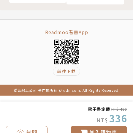
你的父母比你重要！
【核心動力5：社會影響力與同理心】
重大使命與呼召之下的遊戲技巧
《魔獸世界》需組隊玩，各自協調專長、完成任務，造
第一項核心動力：全面觀點
成玩家固定登入的動機。
☑馬上動手做
Readmoo看書App
☑開啟新篇章！得到激勵
【核心動力6 ：稀缺性與迫切】
第6章 第二項核心動力：發展與成就
Facebook初期只供哈佛大學生加入，帶來稀少、獨特
遊戲中的發展與成就
感，造成開放後許多人迫不及待加入。
第一個讓我上癮的遊戲化網站
前往下載
「我花太多錢買了。給你好看，阿呆！」
【核心動力7 ：不確定性與好奇心】
永遠不要讓使用者覺得自己很笨
拉金塔酒店舉辦吃角子老虎送住宿優惠，使用者對獎品
伯利恆之星──引領使用者前行
的好奇心讓訂房率及邊際收益大幅提高。
聯合線上公司 著作權所有 © udn.com. All Rights Reserved.
eBay的設計限制
等一下，這不是新產品了！
【核心動力8：損失與避免】
電子書定價
NT$ 480
發展與成就之下的遊戲技巧
跑步app《殭屍大逃亡》使用者為了避免被殭屍感染得
336
NT$
第二項核心動力：全面觀點
盡力奔跑，瘦身不再半途而廢！
☑馬上動手做
試閱
加入購物車