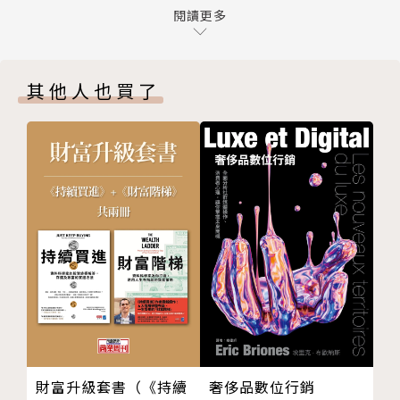
為何要遊戲化？
閱讀更多
人們逐漸理解內在動機比外在功能更為重要，讓參與者
人本設計：比遊戲化更好的名詞
（無論是工作者、學生、消費者、用戶）成為玩家，獲
征服遊戲化
得成就感，愈好玩就愈有吸引力。
其他人也買了
第2章 遊戲化不只是點數、徽章、排行榜
一則關於社群媒體的故事
●遊戲化就是把「成績」改成「點數」？錯！
對苦差事著迷
將流程硬塞進點數、勳章、排行榜等遊戲元素，不等於
二手壽司不好吃
有趣；遊戲化能最佳化動機、感受以及參與度，創造真
少了希臘士兵的特洛伊木馬
正的取悅與著迷。
遊戲化的威脅與機會
好設計師 vs. 差勁設計師的故事
●遊戲化怎麼做？遊戲化大師周郁凱教你掌握8項核心
第3章 八角框架架構
動力
人人可用的遊戲化設計架構
周郁凱創發八角框架（Octalysis），結合了遊戲設計
遊戲化的八項核心動力
理論、動機心理學和行為經濟學，將人類行為動機歸類
左腦（外部傾向） vs. 右腦（內部傾向）動力
為八種核心動力，設計有趣、吸引人、讓人樂此不疲的
白帽 vs. 黑帽遊戲化
體驗！
奢侈品數位行銷
財富升級套書（《持續
將第一級的八角框架應用於真實系統