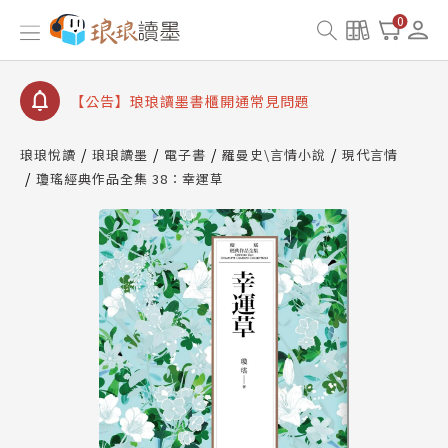
【公告】因 Readmoo 讀墨系統維護中，本站同步暫
0
停部分閱讀服務
【公告】琅琅讀墨數位閱讀資產合併與書櫃開通申請
【公告】琅琅讀墨書櫃開通常見問題
【公告】琅琅讀墨 3 分鐘完成書櫃開通與資產合併申
請圖文教學
琅琅悅讀
琅琅讀墨
電子書
羅曼史\言情小說
現代言情
【公告】琅琅書店服務升級重要說明及資產合併結果
瓊瑤經典作品全集 38：幸運草
查詢
【公告】因 Readmoo 讀墨系統維護中，本站同步暫
停部分閱讀服務