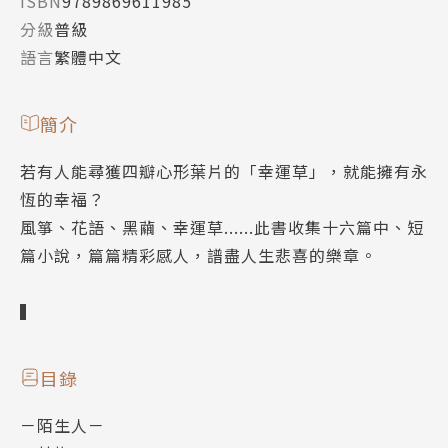
ISBN
9789869611985
分級
普級
語言
繁體中文
簡介
若有人能尋獲四瓣心形葉片的「幸運草」，就能擁有永
恆的幸福？
風箏、花語、黑繭、幸運草......此書收集十六篇中、短
篇小說，篇篇精彩感人，譜盡人生悲喜的樂章。
▍
目錄
－陌生人－