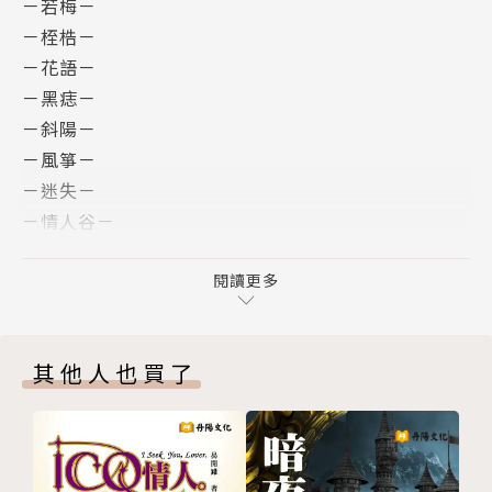
－若梅－
－桎梏－
－花語－
－黑痣－
－斜陽－
－風箏－
－迷失－
－情人谷－
－逃避－
－蘆花－
閱讀更多
－黑繭－
－蜃樓－
其他人也買了
－芭蕉葉下－
－旭琴－
－幸運草－