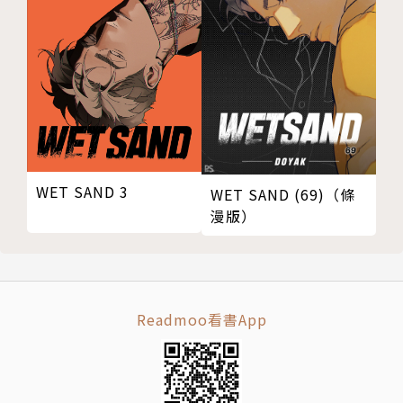
WET SAND 3
WET SAND (69)（條
漫版）
Readmoo看書App