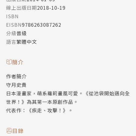
線上出版日期
2018-10-19
ISBN
EISBN
9786263087262
分級
普級
語言
繁體中文
簡介
作者簡介
守月史貴
日本漫畫家，萌系蘿莉畫風可愛。《從池袋開始邁向全
世界！》為其第一本原創作品。
代表作：《疾走、攻擊！》。
目錄