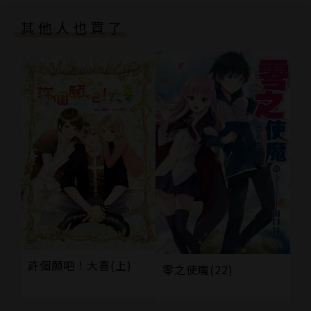
第八章
其他人也買了
第九章
國際知名繪師，曾出版《夏日男子》等電子漫畫。
第十章
參與多項遊戲、桌遊、手遊、APP軟體、夜店派對等等
終 章
大型聯名企劃。
版權頁
經營粉專「性感大雄」
www.facebook.com/sexnobi/
許個願吧！大喜(上)
零之使魔(22)