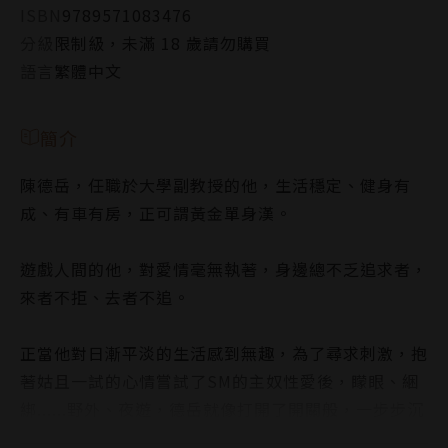
ISBN
9789571083476
分級
限制級，未滿 18 歲請勿購買
語言
繁體中文
簡介
陳德岳，任職於大學副教授的他，生活穩定、健身有
成、有車有房，正可謂黃金單身漢。
遊戲人間的他，對愛情毫無執著，身邊總不乏追求者，
來者不拒、去者不追。
正當他對日漸平淡的生活感到無趣，為了尋求刺激，抱
著姑且一試的心情嘗試了SM的主奴性愛後，矇眼、綑
綁......野外、夜遊，德岳就像打開了開關般，一步步沉
溺於被支配的快感中。