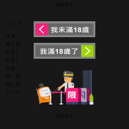
閱讀更多
然而，新的學期開始，德岳在講臺前，看見了前一晚還
被他喊作「主人」的少年，正在臺下第一排的座位，以
目錄
新生的身分，對他露出微笑......
作者
書名頁
作者簡介
彩頁1
彩頁2
黑井劍
目錄
第一章
已過而立。不行道，乘桴浮於海。海中有三神山、名曰
第二章
蓬萊、方丈、瀛洲。居其中，白天披上人皮，晚上現出
第三章
原形。
第四章
第五章
繪者簡介
第六章
閱讀更多
第七章
性感大雄