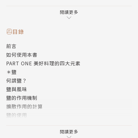
※ 鹽（salt）：引出鮮甜美味
※ 油（fat）：傳遞香氣、增添口感
閱讀更多
※ 酸（acid）：平衡味道
※ 熱（heat）：控制食物的質感
目錄
前言
本書為讀者揭開廚藝技法四大關鍵要素的神祕面紗，介
如何使用本書
紹輕鬆易懂的廚房科學、實用的料理技巧，還有幫助循
PART ONE 美好料理的四大元素
序漸進練習四大要素的100道必備食譜，加上數十種延
＊鹽
伸變化。你將能從千變萬化的沙拉與油醋醬、蔬菜料
何謂鹽？
理、香氣飽滿的高湯與湯品、義大利麵五大家族、口感
鹽與風味
豐潤的燉肉，以及鬆軟可口的各式糕點之間，細細體會
鹽的作用機制
鹽、油、酸、熱如何交織出豐富迷人的層次。身為專業
擴散作用的計算
主廚的作者將告訴你，頂級料理是怎麼做出來的，又為
鹽的使用
什麼讓人垂涎三尺。跟著她的腳步彷彿親身走進星級餐
＊油
廳的廚房體驗料理，不論你置身家中或在專業廚房，都
何謂油？
閱讀更多
能表現新鮮食材的豐富內涵。她的食譜就像是樂譜，融