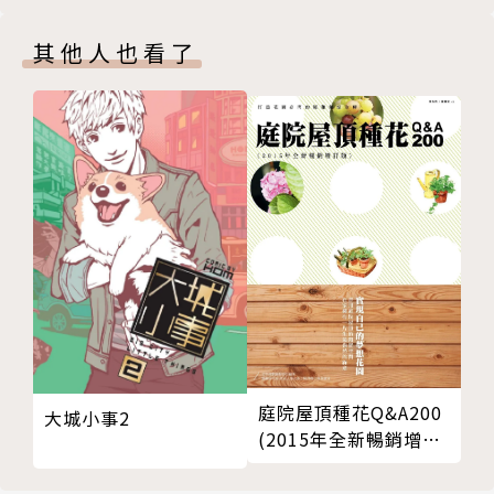
PART TWO 食譜與建議
人）」；美國名廚愛麗絲．華特斯（Alice Waters）
＊廚房裡的基本常識
讚譽她為「美國下一位偉大的烹飪老師」；她也是飲食
其他人也看了
＊食譜
文學作家麥可．波倫（Michael Pollan）的廚藝老
沙拉
師。自2000年莎敏因受美食感動進入Chez Panisse餐
沙拉淋醬
廳廚房工作，自此開啟了專業廚師之路。她的作品經常
蔬菜
刊登在《紐約時報》、美食雜誌《Bon Appétit》、
高湯與湯品
《舊金山紀事報》（San Francisco Chronicle）等媒
豆類、穀物與義大利麵
體，現居於加州柏克萊，《鹽、油、酸、熱》是她的第
蛋
一本書。
魚類
觀看雞肉的十三種方法
譯者簡介
肉類
醬料
妞仔（黃宜貞）
奶油與麵團
庭院屋頂種花Q&A200
旅居英國多年，從對美食充滿熱愛的煮婦， 一路進化
大城小事2
(2015年全新暢銷增訂
甜點
到藍帶畢業的甜點師。喜愛研讀食譜，是作者也是譯
版)
＊料理課程
者。著有《超簡單零失敗，我的第一堂甜點課》、《從