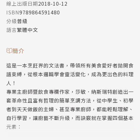
線上出版日期
2018-10-12
ISBN
9789864591480
分級
普級
語言
繁體中文
簡介
這是一本烹飪界的文法書，帶領所有美食愛好者拋開食
譜束縛，從根本邏輯學會靈活變化，成為更出色的料理
人！
專業主廚師暨飲食專欄作家，莎敏．納斯瑞特創造出一
套革命性且富有哲理的簡單烹調方法，從中學生、初學
者到天天做飯的主婦、甚至專業廚師，都能輕鬆理解、
自行學習，讓廚藝不斷升級，而訣竅就在掌握四個基本
元素：