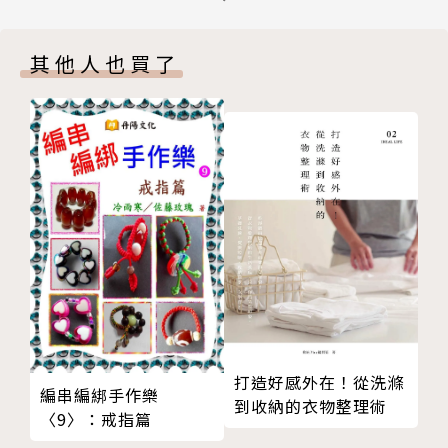
油與風味
會貫通之後你也能即興發揮，變化出自己的獨特風味。
油的作用機制
一般人跟著食譜學做菜，最困擾的就是搞不清楚適量到
其他人也買了
輕盈
底是多少、或吃起來總覺得少了一味，到底問題出在哪
油的使用
裡？本書將讓你在廚房中信心滿滿地做出更好的決定、
＊酸
找到明確的方向，無論使用任何材料、在任何地點、時
何謂酸？
間，都可端出讓人意猶未盡、難以忘懷的美味。
酸與風味
酸的作用機制
酸的使用
▍作者簡介
＊熱
何謂熱？
莎敏．納斯瑞特（Samin Nosrat）
熱的運作機制
作家、廚藝教師和主廚。《紐約時報》（New York Ti
熱的使用
mes）將莎敏形容為「正確的技巧和最佳食材的活字
＊決定要煮什麼
典」；美國國家公共廣播電台（NPR）節目《All Thin
打造好感外在！從洗滌
編串編綁手作樂
平衡，層次化和節制
gs Considered》則稱讚她是「下一位茱莉亞．柴爾德
到收納的衣物整理術
〈9〉：戒指篇
使用食譜的方法
（Julia Child，美國著名廚師和電視節目主持