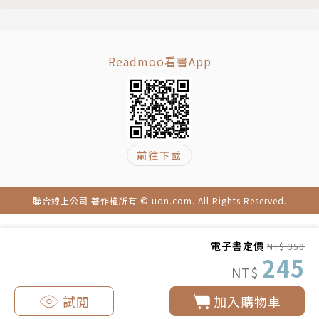
完美的樂器──許雨仁初論
美的口腔期與口腔期的美
花眸慈悲，怪胎眾生──筆記林麗玲「花眸似慾」個展
Readmoo看書App
老子已乘青牛去──于彭畫作的化「複雜」於「一志」
墨色如海見真吾
于彭的山海經
前往下載
聯合線上公司 著作權所有 © udn.com. All Rights Reserved.
電子書定價
NT$ 350
245
NT$
試閱
加入購物車