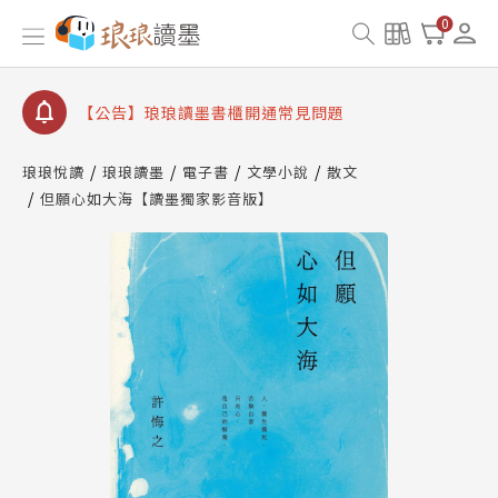
【公告】因 Readmoo 讀墨系統維護中，本站同步暫
0
停部分閱讀服務
【公告】琅琅讀墨數位閱讀資產合併與書櫃開通申請
【公告】琅琅讀墨書櫃開通常見問題
【公告】琅琅讀墨 3 分鐘完成書櫃開通與資產合併申
請圖文教學
琅琅悅讀
琅琅讀墨
電子書
文學小說
散文
【公告】琅琅書店服務升級重要說明及資產合併結果
但願心如大海【讀墨獨家影音版】
查詢
【公告】因 Readmoo 讀墨系統維護中，本站同步暫
停部分閱讀服務