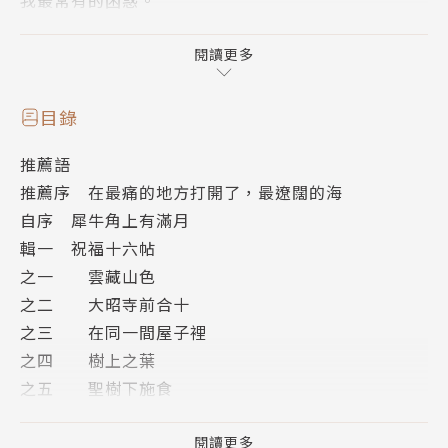
我最常有的困惑。
這本書所述寫之內容大概不外於文學、藝術、創作、人
閱讀更多
生和美；但是最核心的情感和覺知，是距離覺悟還那麼
遠的我，對佛法的努力學習。⋯⋯⋯感到痛苦憂煩悲愁
目錄
的時候，我都會告訴自己，現在的痛苦憂煩悲愁，只是
推薦語
無盡大海中的一個泡沫而已⋯⋯
推薦序 在最痛的地方打開了，最遼闊的海
自序 犀牛角上有滿月
本書分四輯，輯一「祝福十六帖」收入十六封寫給母
輯一 祝福十六帖
親、兒子、友人的信，也是寫給一切眾生的祝福；輯二
之一 雲藏山色
「抄經日常」書寫近年對於學習佛法、抄經的深刻體
之二 大昭寺前合十
悟；輯三「文字因緣」與輯四「墨色如海」寫下與書寫
之三 在同一間屋子裡
者、藝術家的動人情誼，從中看見文學藝術的豐富與美
之四 樹上之葉
好。
之五 聖樹下施食
之六 慧命無窮
作者簡介
之七 觀音愛心家園
閱讀更多