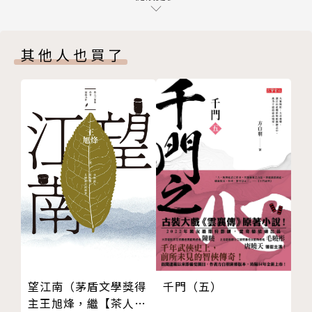
之八 唯有音樂，挽救一切
許悔之
之九 種樹的人
其他人也買了
之十 在佛陀紀念館之中
一九六六年生，台灣桃園人，國立台北工專（現改制為
之十一 很多輩子
國立台北科技大學）化工科畢業。曾獲多種文學獎項及
之十二 怎樣讀普門品
雜誌編輯金鼎獎，曾任《自由時報》副刊主編、《聯合
之十三 觀世音菩薩在哪裡？
文學》雜誌及出版社總編輯。現為有鹿文化事業有限公
之十四 心像大海
司社長，著有童書《星星的作業簿》；散文《眼耳鼻
之十五 無生法忍
舌》、《我一個人記住就好》；詩集《陽光蜂房》、
之十六 還有很多沒說的
《家族》、《肉身》、《我佛莫要，為我流淚》、《當
輯二 抄經日常
一隻鯨魚渴望海洋》、《有鹿哀愁》、《亮的天》，二
原是一名抄經人
○○六年十二月出版《遺失的哈達：許悔之有聲詩
佛經、星雲大師與我
集》；英譯詩集Book of Reincarnation、三人合集
我可以為您做些什麼嗎？
《台灣現代詩II》之日譯詩集等詩作外譯，並與馬悅然
沙龍的夜晚
（N.G.D. Malmqvist）、奚密（Michelle Yeh）合編
望江南（茅盾文學獎得
千門（五）
九分凡夫一分僧
《航向福爾摩莎：詩想臺灣》（Sailing to Formosa:
主王旭烽，繼【茶人三
法雨之中一小樹