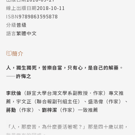
線上出版日期
2018-10-11
ISBN
9789863595878
分級
普級
語言
繁體中文
簡介
人，獨生獨死，苦樂自當，只有心，是自己的解藥
。
——
許悔之
李欣倫
（靜宜大學台灣文學系副教授．作家）專文推
薦，宇文正（聯合報副刊組主任）、盛浩偉（作家）、
蔣勳
（作家）、
劉梓潔
（作家）一致推薦
「人，那麼苦，為什麼要活著呢？」那是四十歲以前，