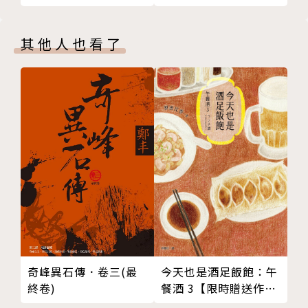
A Poetic Companion to Taiwan, 美國華盛頓大學出
部曲】後，最新史詩力
輯三 文字因緣
版社出版，二○○五年）；二○○七年十二月出版個人
作）
幻化之中，美所度脫
日譯詩集《鹿の哀しみ》（三木直大教授翻譯，東京思
其他人也看了
譬如愛染
潮社印行）；二○一○年七月出版散文《創作的型
樹與人，是一不二
錄》；二○一七年六月出版詩集《我的強迫症》。
唯心能斷金剛
帶著金剛經的旅行
二○一七年起，抄經及手墨作品，應台北「敦煌藝術中
多麼動人的借假修真！
心」之邀，陸續參加台北國際藝術博覽會、上海城市藝
日常飲食是禪修
術博覽會……等聯展；二○一八年三月，台北「敦煌藝
島嶼邊緣──寫給鴻基
術中心」舉辦「你的靈魂是我累世的眼睛：書寫觀音書
這位認真憂傷的男子
寫詩．許悔之手墨展」。
那住在心裡的戀人啊……
編輯自己的人生
這不是一篇序──因馮平的散文而想起
輯四 墨色如海
奇峰異石傳．卷三(最
今天也是酒足飯飽：午
騎著馬到遠方──偶遇舒娜盧南的雕塑
終卷)
餐酒 3【限時贈送作者
簽名扉頁】
大象希形，香象渡河──論郭思敏雕塑的風格