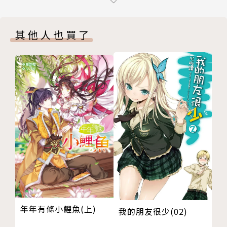
五、人狼甦醒
六、雙重喜劇
其他人也買了
抱歉，等很久了嗎？不，我剛到
版權頁
年年有條小鯉魚(上)
我的朋友很少(02)