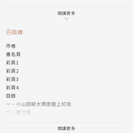
事。）
閱讀更多
目錄
作者
書名頁
彩頁1
彩頁2
彩頁3
彩頁4
目錄
一、小山田耕太兩度踏上紅毯
二、葛之葉
三、小山田耕太的校外教學風波
四、消失的公主
閱讀更多