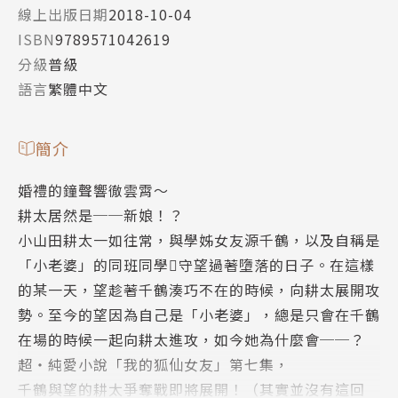
線上出版日期
2018-10-04
ISBN
9789571042619
分級
普級
語言
繁體中文
簡介
婚禮的鐘聲響徹雲霄～
耕太居然是──新娘！？
小山田耕太一如往常，與學姊女友源千鶴，以及自稱是
「小老婆」的同班同學守望過著墮落的日子。在這樣
的某一天，望趁著千鶴湊巧不在的時候，向耕太展開攻
勢。至今的望因為自己是「小老婆」，總是只會在千鶴
在場的時候一起向耕太進攻，如今她為什麼會──？
超‧純愛小說「我的狐仙女友」第七集，
千鶴與望的耕太爭奪戰即將展開！（其實並沒有這回