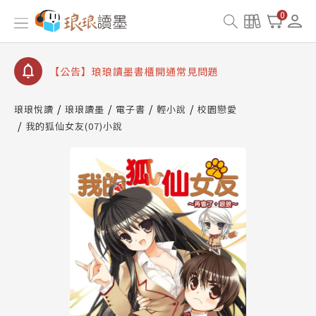
【公告】因 Readmoo 讀墨系統維護中，本站同步暫
0
停部分閱讀服務
【公告】琅琅讀墨數位閱讀資產合併與書櫃開通申請
【公告】琅琅讀墨書櫃開通常見問題
【公告】琅琅讀墨 3 分鐘完成書櫃開通與資產合併申
請圖文教學
琅琅悅讀
琅琅讀墨
電子書
輕小說
校園戀愛
【公告】琅琅書店服務升級重要說明及資產合併結果
我的狐仙女友(07)小說
查詢
【公告】因 Readmoo 讀墨系統維護中，本站同步暫
停部分閱讀服務