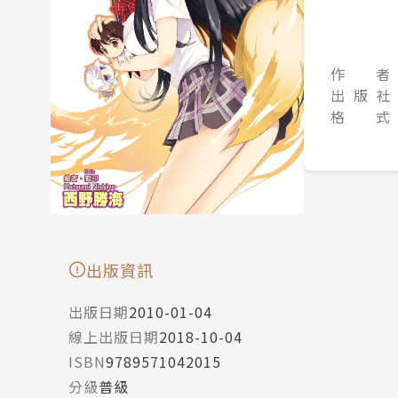
作 者
出 版 社
格 式
出版資訊
出版日期
2010-01-04
線上出版日期
2018-10-04
ISBN
9789571042015
分級
普級