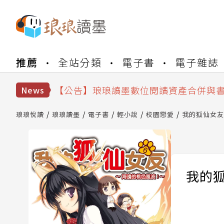
【公告】琅琅書店服務升級重要說明及
推薦
全站分類
電子書
電子雜誌
【公告】8/10、8/13 行動網路降速演
【公告】琅琅讀墨數位閱讀資產合併與
【公告】琅琅讀墨書櫃開通常見問題
News
【公告】琅琅讀墨 3 分鐘完成書櫃開通
【公告】琅琅書店服務升級重要說明及
琅琅悅讀
琅琅讀墨
電子書
輕小說
校園戀愛
我的狐仙女友(
【公告】8/10、8/13 行動網路降速演
我的狐