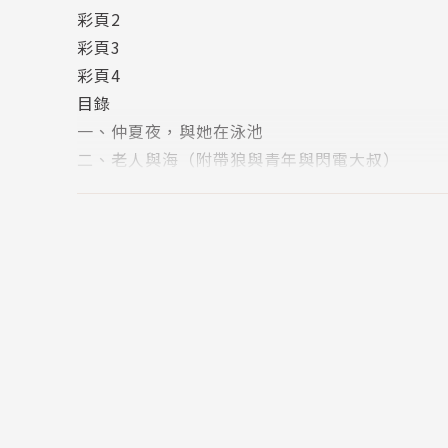
彩頁2
彩頁3
彩頁4
目錄
一、仲夏夜，與她在泳池
二、老人與海（附帶狼與青年與閃電大叔）
三、狐色警戒
四、在海底四千哩來場監獄搖滾吧寶貝
五、愛情這兩個字真難懂，夏日版
六、奔走的魁！玩樂的耕太！
七、 三大怪獸大決戰＋１
八、戰鬥結束，宴會開始，然後……
對不起~對不起~各方面都很對不起~
版權頁