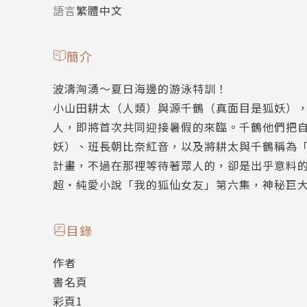
語言
繁體中文
簡介
波濤洶湧～夏日海邊的游泳特訓！
小山田耕太（人類）與源千鶴（真面目是狐妖）
人，即將首次共同迎接暑假的來臨。千鶴他們把
妖）、班長朝比奈紅音，以及將耕太與千鶴稱為
計畫，不過在那裡等待著眾人的，卻是出乎意料
超‧純愛小說「我的狐仙女友」第六集，神秘巨大
目錄
作者
書名頁
彩頁1