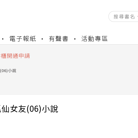
資產合併結果查詢
電子報紙
有聲書
活動專區
練提醒
書櫃開通申請
與資產合併申請圖文教學
資產合併結果查詢
06)小說
練提醒
仙女友(06)小說