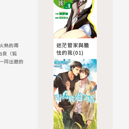
迷茫管家與膽
火熱的兩
怯的我(01)
由良（狐
一同出遊的