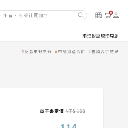
0
琅琅悅讀
琅琅原創
紀念東野圭吾
申請資產合併
查詢合併結果
電子書定價
NT$ 190
114