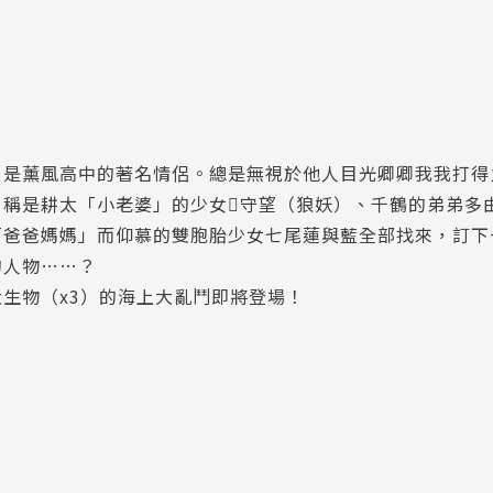
，是薰風高中的著名情侶。總是無視於他人目光卿卿我我打得
自稱是耕太「小老婆」的少女守望（狼妖）、千鶴的弟弟多
「爸爸媽媽」而仰慕的雙胞胎少女七尾蓮與藍全部找來，訂下
的人物……？
生物（x3）的海上大亂鬥即將登場！