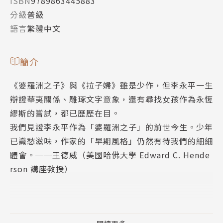
ISBN
9789863445883
分級
普級
語言
繁體中文
簡介
《婆羅洲之子》與《拉子婦》雖是少作，但李永平一生
辯證華夷關係、雕琢文字意象，還有尋找女孩作為永恆
繆斯的嘗試，都已歷歷在目。
我們見證李永平作為「婆羅洲之子」的前世今生。少年
已識愁滋味，作家的「早期風格」仍然有待我們的細細
體會。──王德威（美國哈佛大學 Edward C. Hende
rson 講座教授）
我之所以將《婆羅洲之子》視為李永平的國族寓言，因