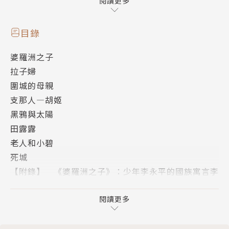
為這本小說相當清楚地展現了李永平少年時代的國族想
閱讀更多
像。──李有成（中央研究院歐美研究所特聘研究員）
目錄
婆羅洲之子
「他是半個支那，他會激怒神的！」
拉子婦
「半唐半拉的雜種子，人家看見就吐口水！」
圍城的母親
「拉子婦天生賤，怎好做一世老婆？」………………
支那人—胡姬
黑鴉與太陽
十八歲青年大祿士，馬華混血之子為尋求身分認同，
田露露
在污衊和輕鄙下陷入種族苦戰；
老人和小碧
嫁予漢人的達雅土著，成為備受欺凌的「拉子婦」，
死城
卑辱中偷生，她無處可走也不敢怨恨……
【附錄】 《婆羅洲之子》：少年李永平的國族寓言李
一對母子逃離被飢貧原住民圍困的村落，
有成
驚險航行間，為何改變走回生死未卜的返家路？
閱讀更多
鬼影幢幢的「死城」，如何禁錮崩毀靈魂，
展開一場幽冥難分的血腥屠殺……