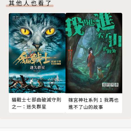
其他人也看了
1947年生於英屬婆羅洲砂勞越邦古晉市。中學畢業後
來台就學。國立台灣大學外國語文學系畢業後，留系擔
任助教，並任《中外文學》雜誌執行編輯。後赴美深
造，獲美國紐約州立大學比較文學碩士、聖路易華盛頓
大學比較文學博士。曾任教於國立中山大學外國語文學
系、東吳大學英文系、國立東華大學英美語文學系創作
與英語文學研究所教授。2009年退休，受聘為東華大
學榮譽教授。著有《婆羅洲之子》、《拉子婦》、《吉
陵春秋》、《海東青：台北的一則寓言》、《朱鴒漫遊
仙境》、《雨雪霏霏：婆羅洲童年記事》、《大河盡
頭》（上下卷）、《朱鴒書》、《月河三部曲》、《新
俠女圖》(遺作)。另有多部譯作。
貓戰士七部曲破滅守則
篠宮神社系列 1 我再也
之一：迷失群星
進不了山的故事
《吉陵春秋》曾獲「二十世紀中文小說一百強」、中國
時報文學推薦獎及聯合報小說獎。《海東青》獲聯合報