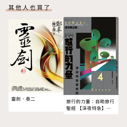
其他人也買了
混融婆羅洲熱帶風土與種族傾軋的哀傷書寫，李永平早
年小說羅織出馬來亞鮮活生動的歷史群象。映現十八世
紀以來，雜揉華人與當地原住民的島嶼生態。李永平對
原鄉一往情深，而當地族群對峙卻在他身上繫了無數個
難解的結，土地上人情衝突往內延伸為心頭創痕，作者
筆下人與人之間的衝撞，亦成其與自身身分的搏鬥。本
書深刻討論國族間的矛盾情結、刻下傷働記憶，透過種
族間無數次對話爭鬥，挑醒人性最柔軟的同理與悲憫情
懷。
▍作者簡介
靈劍．卷二
旅行的力量：自助旅行
聖經 【深夜特急】最
李永平
終回暢銷回歸珍藏版
李永平（1947～2017）