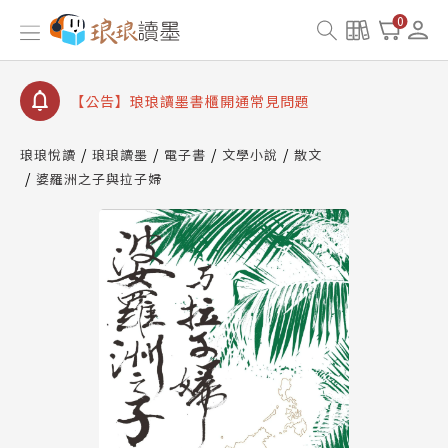
【公告】因 Readmoo 讀墨系統維護中，本站同步暫
0
停部分閱讀服務
【公告】琅琅讀墨數位閱讀資產合併與書櫃開通申請
【公告】琅琅讀墨書櫃開通常見問題
【公告】琅琅讀墨 3 分鐘完成書櫃開通與資產合併申
請圖文教學
琅琅悅讀
琅琅讀墨
電子書
文學小說
散文
【公告】琅琅書店服務升級重要說明及資產合併結果
婆羅洲之子與拉子婦
查詢
【公告】因 Readmoo 讀墨系統維護中，本站同步暫
停部分閱讀服務