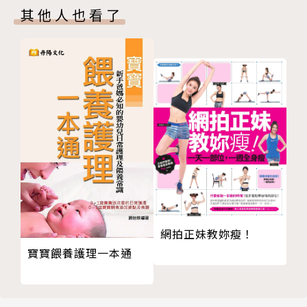
其他人也看了
大數據
當中國買下全世界
三星內幕
黑牛生白犢獎
「午夜巴黎」計畫．第二彈
三國演義
「探險與旅行經典文庫」（馬可孛羅）
寶貝，你們好嗎？
遠離非洲
周刊巴爾幹
自我可犢性獎
不愛為何不早說
網拍正妹教妳瘦！
秘密I：解放
寶寶餵養護理一本通
彩虹熟年巴士：12位老年同志的青春記憶
幸福的魔法
裸命