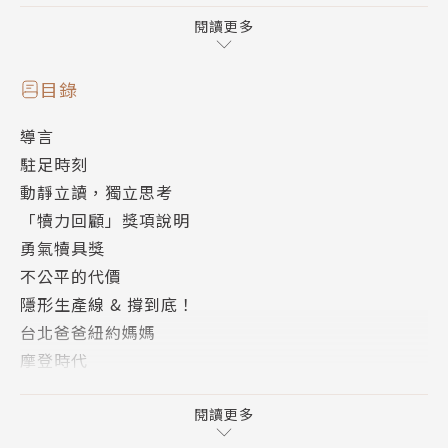
的行動閱讀服務，體現於此。
《立讀》的展望，是透過閱讀來體現每一個人的「犢
閱讀更多
力」。閱讀讓我們連結上更廣大的社會、更深邃的歷
史，看見肉眼所不能網羅的尺度。孤拎拎的個人如小牛
目錄
（犢）般弱小，卻也像初生之犢般，有可能長出「不一
導言
樣的東西」。是不是有可能，我們經由閱讀而連結，因
駐足時刻
連結而茁壯？
動靜立讀，獨立思考
請領取Readmoo電子書店為您編製的《立讀》！
「犢力回顧」獎項說明
勇氣犢具獎
不公平的代價
隱形生產線 & 撐到底！
台北爸爸紐約媽媽
摩登時代
我想做一個有用的人
零地點 GroundZero
閱讀更多
公民不冷血