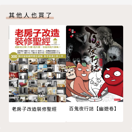
馮正虎的Twitter
其他人也買了
犢不死你獎
內田悟的蔬菜教室
吃的真相
廚房裡的中醫師
行動綠生活：新良食運動
舒芙蕾人生
吃品味
文學的滋味
不良主婦之愛情食療
浪肺時間的日子
眼光犢具獎
台灣軟體產業的失落十年
百鬼夜行誌【幽遊卷】
老房子改造裝修聖經
給你10分鐘，證明世界都買單！
自造者時代
挺身而進