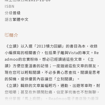
ISBN
分級
普級
語言
繁體中文
簡介
《立讀》以入選「2013犢力回顧」的書目為本，收錄
小編撰寫的相關書介，包括果子離與Vista的專文。Re
admoo的忠實粉絲，想必已經讀過這些文章，《立
讀》方便您重溫書的記憶；一度錯過這些文章的朋友，
現在您可以輕鬆閱讀，不必多費心思查找。閱讀是思考
的契機，提供優質內容讓您「立刻閱讀」。
《立讀》輯錄的文章篇幅輕巧，通勤、出遊等車時，耐
您咀嚼；甚至在外頭鬧肚痛，佔定茅坑後也不愁無聊，
充分掌握「馬上廁間」。Readmoo電子書店致力最深