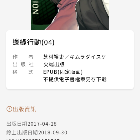
邊緣行動(04)
作 者
芝村裕吏／キムラダイスケ
出 版 社
尖端出版
格 式
EPUB(固定版面)
不提供電子書檔案另存下載
出版資訊
出版日期
2017-04-28
線上出版日期
2018-09-30