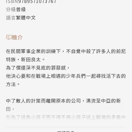
ISBN
9789571073767
分級
普級
語言
繁體中文
簡介
在民間軍事企業的訓練下，不自覺中殺了許多人的前尼
特族‧新田良太。
為了償還深不見底的罪惡感，
他決心要和在戰場上相遇的少年兵們一起尋找活下去的
方法。
中了敵人的計策而離開原本的公司，漂流至中亞的新
田，
在為了拯救小孩子而不得不將小孩子送上戰場的矛盾中
掙扎，並試圖探索新的道路。