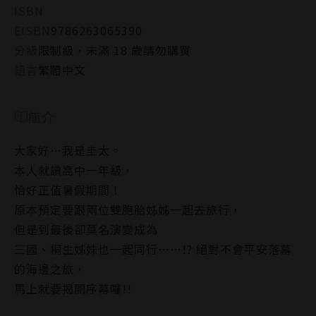
ISBN
EISBN
9786263065390
分級
限制級，未滿 18 歲請勿購買
語言
繁體中文
簡介
大家好…我是圭太。
本人就讀高中一年級，
恰好正值暑假期間！
原本預定要跟兩位雙胞胎姊姊一起去旅行，
但是到最後卻莫名演變成為
三國、桐生姊妹也一起同行……!? 絕對不會平安落幕
的海邊之旅，
馬上就要揭開序幕囉!!