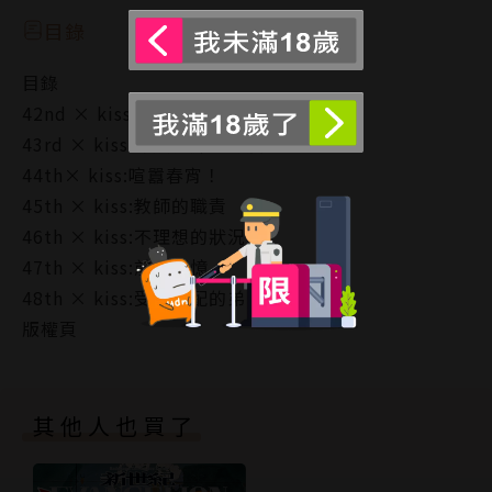
目錄
目錄
42nd × kiss:世界奇妙海物語
43rd × kiss:令然害臊的污漬
44th× kiss:喧囂春宵！
45th × kiss:教師的職責
46th × kiss:不理想的狀況
47th × kiss:前夜回憶
48th × kiss:受人支配的弟弟
版權頁
其他人也買了