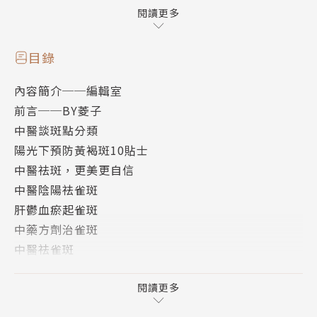
在就動手，主動向色班發起進攻。
閱讀更多
白芷是古老的美容中藥之一。原汁原味的白芷水煎劑能
延緩皮膚衰老，使肌膚潤澤、光滑，呈現出水一樣的靈
目錄
氣。
內容簡介──編輯室
本書是以中醫祛斑為主，介紹中醫、中藥、藥膳進行調
前言──BY菱子
理，達到美白祛斑，天然的藥材、食材，這才是從養生
中醫談斑點分類
到養顏的祛斑王道。
陽光下預防黃褐斑10貼士
中醫祛斑，更美更自信
中醫陰陽祛雀斑
肝鬱血瘀起雀斑
中藥方劑治雀斑
中醫祛雀斑
敷山藥汁能祛斑
中藥治療臉上長斑
閱讀更多
中藥面膜DIY，滋養淡斑