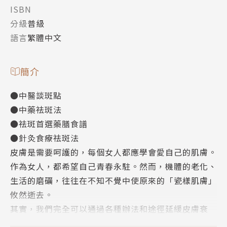
ISBN
分級
普級
語言
繁體中文
簡介
●中醫談斑點
●中藥祛斑法
●祛斑首選藥膳食譜
●針灸食療祛斑法
皮膚是需要呵護的，每個女人都應學會愛自己的肌膚。
作為女人，都希望自己青春永駐。然而，機體的老化、
生活的磨礪，往往在不知不覺中使原來的「瓷樣肌膚」
攸然逝去。
其實，我們完全可以通過各種辦法和途徑延緩皮膚衰
老，讓色斑長期退隱。面對色斑和面色暗沉等現象，現