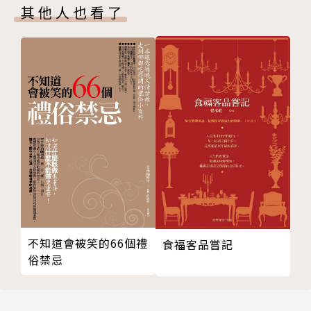
其他人也看了
女人祛斑新招，調理內分泌法
“二白”能治黃褐斑嗎
趕走黃褐斑中醫針灸食療
鬥“斑”支妙計
中醫中藥解除女性黃褐斑
中藥神奇幫你祛除黃褐斑
黃褐斑治療應內外因相結合調理
祛黃褐斑
版權頁
不知道會被笑的66個禮
食福客品嘗記
俗禁忌