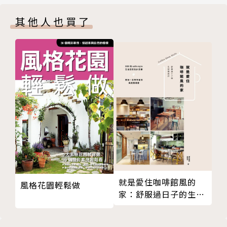
中藥活血淡斑面膜
其他人也買了
祛斑面膜中藥有效方法
中醫美容祛斑
中醫調治面黃色斑
驅走雀斑，中醫小偏方
生活中快速祛斑的方法
中醫美容食物祛斑
快速祛斑，不反彈中醫祛斑秘方
中藥祛斑的方法
去除雀斑食療偏方
祛斑首選藥膳食譜
中醫按摩治療雀斑
中藥祛除黃褐斑
就是愛住咖啡館風的
風格花園輕鬆做
中醫治療黃褐斑
家：舒服過日子的生活
感設計
與黃褐斑說拜拜的中藥秘方
中藥調理及速成食譜助女子養顏消斑