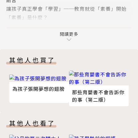
讓孩子真正學會「學習」──教育就從「素養」開始
現職為臺東均一高級中學社會科教師，教案入選「親子
「素養」是什麼？
天下教育創新100」、「遠見天下教育100」之列。
將教學帶入生活
跨科整合，放棄單科思維
閱讀更多
曾於德國、印度、澳洲留學，擁有兩個商學碩士，足跡
實踐「素養教學」的嘗試：第一屆黑潮盃辯論交流會
達世界六十餘國，闖蕩企業、政府單位，在南太平洋漂
從「國際競合力」看教育部策略
浪後決定投身教育。
其他人也買了
「素養」教育的難處
非走不可的「素養之路」
擁有「獨立評論＠天下：非典型教育」、 換日線「Nu
你是一位有「素養」的老師嗎？
evaidee」兩專欄，並著有《魔幻中南美》、《追隨澤
素養教學的「教育先行團」
木耕太郎的足跡：屬於我的歐亞特急》二書。
為孩子張開夢想的翅膀
那些育嬰書不會告訴你
挑起孩子自我學習的動機──知識經濟時代裡，臺灣獨
的事（第二版）
創的教育法：學思達
何謂學思達？
任何知識都能「拆」
其他人也看了
看見教師實力的講義
老師都該成為賣膏藥的小販