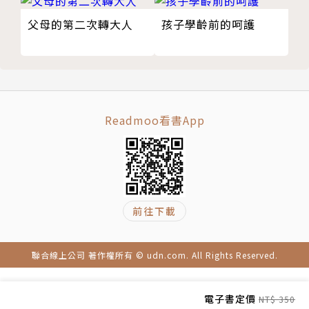
教師之間的分享傳統
父母的第二次轉大人
孩子學齡前的呵護
學、思、達後的下一步：薩提爾
讓孩子擁有「善、美、真」──華德福，找回教育的初
衷
邁向「善、美、真」
不只培養孩子的思考力
Readmoo看書App
從「教育」出發的教育
打破傳統架構的學科教學
雙親與老師的通力合作
被世界圍繞的華德福學生
前往下載
不斷檢視自我的華德福教師
重新思考教育的本意
讓孩子覺得未來充滿無限可能──「夢想履歷表」，行
聯合線上公司 著作權所有 © udn.com. All Rights Reserved.
行出狀元不再是口號
從自身經驗轉化而出的教學設計
電子書定價
NT$ 350
不斷升級的夢想履歷表