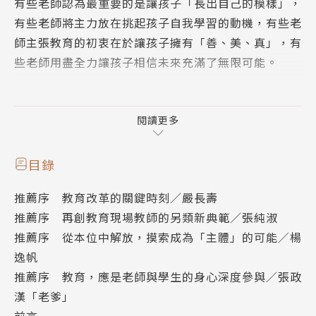
有些老師認為最重要的是讓孩子「長出自己的模樣」，
有些老師將主力放在挑起孩子自我學習的動機，有些老
師主張教育的初衷在於讓孩子擁有「善、美、真」，有
些老師用盡全力讓孩子相信未來充滿了無限可能。
讓孩子們擁有一輩子都帶得走的自學能力、讓孩子說得
出自己的文化、陪伴孩子成為積極公民、讓孩子具備改
閱讀更多
變世界的勇氣與使命感……
目錄
教育本來就不該只有一種想像，本書提供十二種非典型
推薦序 教育改革的關鍵時刻／嚴長壽
教育的第一手觀察，讓我們一起拋開傳統教育的框架，
推薦序 再創教育現場教師的另類新典範／張純淑
共同教出下一代充滿希望的未來！
推薦序 從本位中解放，摸索成為「主體」的可能／楊
逸帆
▍作者簡介
推薦序 教育，應是老師與學生的身心深度參與／張政
漢「老爹」
劉政暉
前言