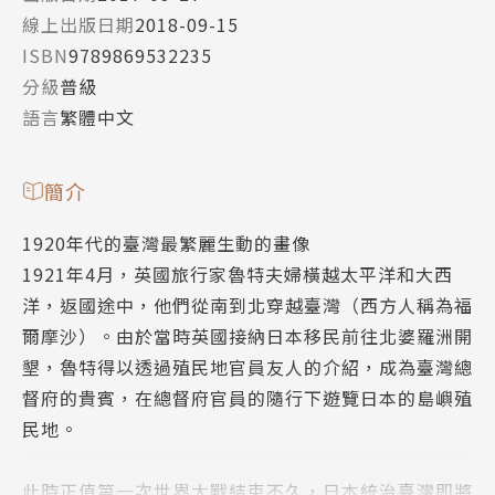
線上出版日期
2018-09-15
ISBN
9789869532235
分級
普級
語言
繁體中文
簡介
1920年代的臺灣最繁麗生動的畫像
1921年4月，英國旅行家魯特夫婦橫越太平洋和大西
洋，返國途中，他們從南到北穿越臺灣（西方人稱為福
爾摩沙）。由於當時英國接納日本移民前往北婆羅洲開
墾，魯特得以透過殖民地官員友人的介紹，成為臺灣總
督府的貴賓，在總督府官員的隨行下遊覽日本的島嶼殖
民地。
此時正值第一次世界大戰結束不久，日本統治臺灣即將