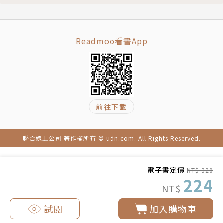
林木資源
阿里山
嘉義營林俱樂部
Readmoo看書App
有禮的郡守
第六章 豐饒的平原
日式庭園
日本音樂會
前往下載
臺中公園島上餐廳
中國的穀倉
製茶業
聯合線上公司 著作權所有 © udn.com. All Rights Reserved.
烏龍茶
農業與園藝試驗場
電子書定價
NT$ 320
第七章 現代首府臺北
224
NT$
總督府
報社印刷廠及其他景點
試閱
加入購物車
開發與建設