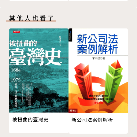
荷蘭人爭取談判
rmosa : An Account of Japan's Island Colony，倫
巴達維亞的救援遠征軍
敦T. Fisher Unwin Ltd）。其一生著作豐富，除了遊
其他人也看了
滿清的提議與卡烏的變節
記和小說創作、歷史事件的研究外，還有對北婆羅洲原
不屈不撓的揆一
住民族的民族誌寫作。他曾經是英國皇家地理學會、皇
熱蘭遮城投降
家人類學會會員，1933年成為金雞出版社（Golden C
國姓爺的人格
ockerel Press）的合夥人，在二戰期間任職情報部，
第四章 古都臺南
負責編寫文宣書籍，介紹英國在戰爭時期的貢獻和努
教育的普及
力。
長老教會學校與醫院
中國式寺廟、燈籠繪師
譯者簡介 |
製鹽和專賣制度
蔡耀緯
，臺灣大學歷史研究所碩士，現任職於永樂座。
混種船隻
譯有《臺灣邊疆的治理與政治經濟（1600-1800）》
日式菜餚
（2016，合譯）等。
第五章 山林的財富
被扭曲的臺灣史
新公司法案例解析
茶代的習俗
福爾摩沙鐵路