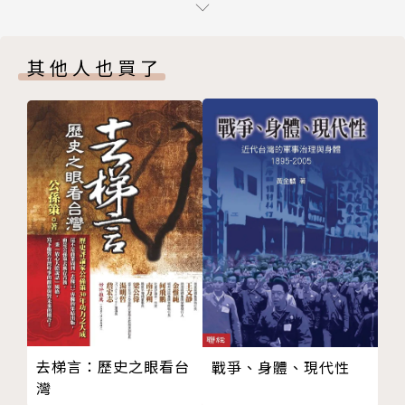
撒瑪納札的詐騙
透展示櫥窗，為1920年代的東亞島嶼留下繁麗而生動
福爾摩沙的暴行與牡丹社事件
有趣的畫像？在近一個世紀後重讀這本遊記，縱使物換
其他人也買了
臺灣民主國與劉永福的逃亡
星移，仍宛如親臨現場般令人回味無窮。
第二章 南方港都高雄
作者簡介 |
包打聽先生
歐文．魯特
（
Edward Owen Rutter
, 1889-194
亞熱帶氣候
4），英國旅行家、文學家，歷史學者、殖民地官員。
糖業與製糖所
1889年出生於紐約曼哈頓，1910年開始在英屬北婆羅
名片交換儀式
洲擔任殖民地官員。一戰期間他從軍參戰，先後在法國
政府官員的制服
和巴爾幹前線作戰，諧擬朗費羅（Henry Wadsworth
越村的習性
Longfellow, 1807-1882）《海華沙之歌》的詩作
第三章 反抗軍首領國姓爺
《蒂亞達塔之歌》（Song of Tiadatha）是一戰期間
日式旅館
戰爭詩的傑作，日後他據此寫成記述戰時遭遇的遊記。
拜會臺南州知事
1921年，他與妻子一同環遊世界，自北婆羅洲出發，
荷蘭人的堡壘
經臺灣、日本、美國、加拿大返回英國，完成跨越太平
去梯言：歷史之眼看台
戰爭、身體、現代性
中國人叛亂
洋和大西洋的長途旅行，並於1923年出版《1921穿越
灣
國姓爺進攻
福爾摩沙：一位英國作家的臺灣旅行》（Through Fo