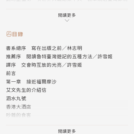
屆滿三十年，進入文官總督時期，實施內地延長主義。
然而，民族自決風潮已至，臺灣人的議會請願運動方興
閱讀更多
未艾；戰勝國日本雖取得世界強國的資格，但日本移民
卻繼華人之後成為「黃禍」而遭到歐美排斥，且與英國
目錄
的同盟關係進入尾聲，菸毒輸入中國的問題也備受質
書系總序 寫在出版之前／林志明
疑。在這隱隱不安的戰間期開端，臺灣總督府為魯特呈
推薦序 閱讀魯特臺灣遊記的五種方法／許雪姬
現的是一幕幕產業與建設突飛猛進、朝氣蓬勃的景象；
譯序 交會時互放的光亮／許雪姬
曾經擔任英屬北婆羅洲殖民地官員的魯特，卻在讚賞進
前言
步發達之餘，憑著自身的東方知識和經驗、對於臺灣歷
第一章 接近福爾摩沙
史的廣泛閱讀，以及不受官方行程拘束的觀察力，敏銳
艾文先生的介紹信
察覺到日本殖民統治光鮮亮麗的背後眾多扞格不入、困
泗水丸號
窘挫敗之處，尤其是日本對臺灣原住民理蕃政策的缺
香港大酒店
失，他都在書中一一針砭並給予建議。
吵雜的食客
西方老牌殖民帝國管理者與考察者的目光，來到了東方
遊龍嬉戲中誕生的福爾摩沙
新興強權苦心經營的模範殖民地，雙方在美麗之島交
海盜、荷蘭人與國姓爺
閱讀更多
會，究竟擦出了怎樣的火花？又是怎樣的洞察，得以穿