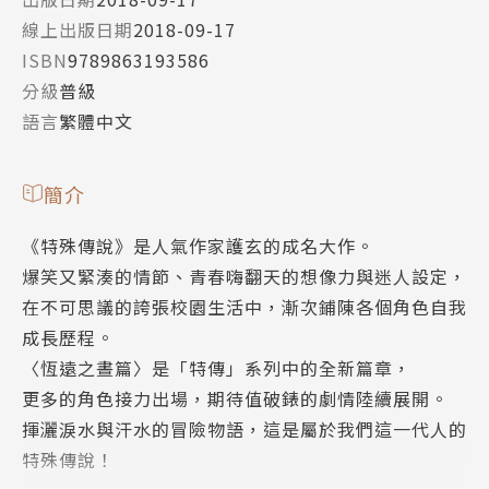
線上出版日期
2018-09-17
ISBN
9789863193586
分級
普級
語言
繁體中文
簡介
《特殊傳說》是人氣作家護玄的成名大作。
爆笑又緊湊的情節、青春嗨翻天的想像力與迷人設定，
在不可思議的誇張校園生活中，漸次鋪陳各個角色自我
成長歷程。
〈恆遠之晝篇〉是「特傳」系列中的全新篇章，
更多的角色接力出場，期待值破錶的劇情陸續展開。
揮灑淚水與汗水的冒險物語，這是屬於我們這一代人的
特殊傳說！