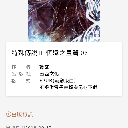
特殊傳說Ⅱ 恆遠之晝篇 06
作 者
護玄
出 版 社
蓋亞文化
格 式
EPUB(流動版面)
不提供電子書檔案另存下載
出版資訊
出版日期
2018-09-17