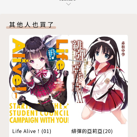
特別收錄
番外．其六、不笑
番外．其六、不笑
版權頁
其他人也買了
Life Alive！(01)
緋彈的亞莉亞(20)