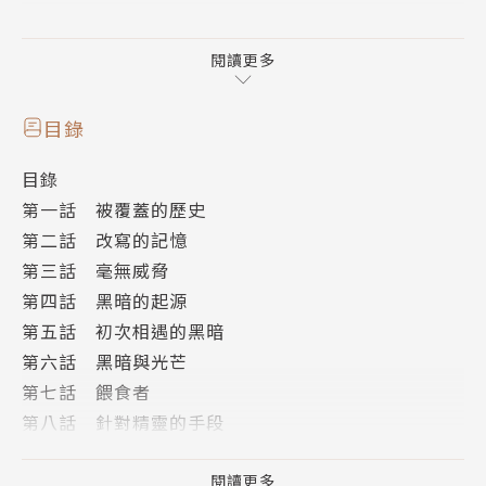
你不能變強，無法變強。
黑色的力量不能出現在此世界運行的時間中。
閱讀更多
學長才剛復甦，卻一腳踏入黑色世界，
目錄
一起出發的漾漾不只見到與學長極為相似的鬼族，
目錄
更獲知自己的記憶與力量早被動了手腳！
第一話 被覆蓋的歷史
在賽塔帶領下，這趟拜訪對眾人未來有著重要意義。
第二話 改寫的記憶
第三話 毫無威脅
遭黑暗扭曲的生命能否重返世界尚且未知，
第四話 黑暗的起源
鬼王獠牙卻無預警吻上了夏碎脖子？
第五話 初次相遇的黑暗
戰牙幽鬼壁畫記載的隱藏版歷史，
第六話 黑暗與光芒
與學長等人將進行的計畫有著莫名關聯。
第七話 餵食者
王族精靈與陰影這對白與黑的搭檔，
第八話 針對精靈的手段
緣起於一段千年前的奇妙相遇......
第九話 最初的旅程
第十話 約定好了
閱讀更多