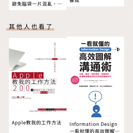
養成
避免腦袋一片混亂、語
第20章 對白、細節，及長度
從陌生開發、自我介紹、預防拒絕、到達成交易，運用
無倫次的13項思緒整理
第21章 表達方式
25套劇本，建立獨特又有溫度的銷售故事。
工具
第22章 用數據說故事
情緒是讓故事更容易被記住的原因，5個技巧讓你強化
其他人也看了
第23章 渲染事實
故事中潛藏的情緒力量。
第24章 尋找出色故事
章節後的自我練習，讓你在每個環節中運用在你自身的
第25章 記下故事，隨時使用
產品與服務上。
第26章 開始動手吧！
附上銷售故事結構範本、銷售故事清單、故事劇本，實
附錄Ａ 業務員必備的25套劇本
用方便，讓你隨時輕鬆面對客戶。
附錄Ｂ 8步驟設計銷售故事
大量故事案例整理，融合行銷與心理學，解析每種故事
附錄Ｃ 故事結構範本
在客戶心中產生的效益。
附錄Ｄ 本書銷售故事清單
致謝
作者簡介
保羅‧史密斯（Paul Smith）
Apple教我的工作方法
Information Design
一看就懂的高效圖解溝
寶僑公司消費溝通研究部總監，也是素有好評的演講者