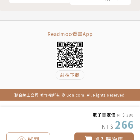
通術
兼講師。客戶包括惠普、拜耳、先進保險公司沃爾瑪，
及其他知名企業。他的講題以領導統御和溝通為主，並
在薩維爾大學和辛辛那提大學的企管碩士班固定開班授
Readmoo看書App
課。他著有《說故事的領導》（Lead with a Story）
及《說故事的養育》（Parenting with a Story），
作品曾登上《華爾街日報》、Inc.、《時代》、《富比
世》、《華盛頓郵報》、《成功》，及《投資者商業日
報》（Investor’s Business Daily）報導
前往下載
譯者簡介
聯合線上公司 著作權所有 © udn.com. All Rights Reserved.
林奕伶
電子書定價
NT$ 380
266
曾任電視台國際新聞編譯，國際通訊社財經新聞編譯。
NT$
譯有《人體素描聖經》、《行動思維時代》、《訂價背
試閱
加入購物車
後的心理學》、《真希望我第一次買股票就知道這些