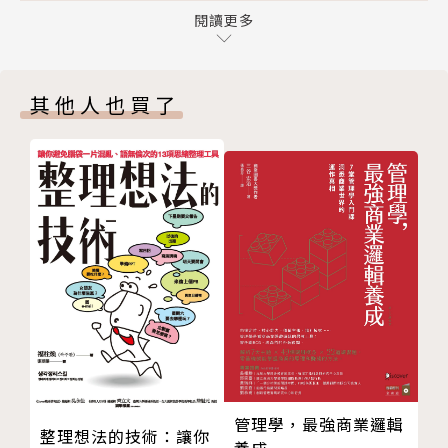
第5章 讓買家說自己的故事
閱讀更多
事有主角、有反派、有對話，更有啟發，讓你的買家切
第6章 建立關係
身體會：你，以及你的產品與服務，能夠為他們解決什
第7章 推銷話術
麼難題，而且他們立刻就想要！
其他人也買了
第8章 處理拒絕
第9章 達成交易
本書不只有業務員經驗談，還融合心理學、行銷學，以
第10章 成交之後
及全球知名企業的「說故事」技巧，
PART 2 如何設計銷售故事？
更帶領你在受挫、遭拒絕的時刻，學會對自己說故事，
第11章 構成好故事的關鍵要素
激勵自己往前邁進，
第12章 挑選適合的故事
在競爭激烈的市場中殺出重圍，成為超級贏家！
第13章 故事結構
第14章 開始說故事
本書特色
第15章 打造故事背景
第16章 挑戰、衝突、解決辦法
顧客注意力最長三分鐘，必須掌握6個故事要素，讓推
第17章 學到教訓，並且展開行動
銷有趣味、有重點，更讓顧客記得你。
第18章 情緒：影響購買決策的關鍵
活用8個步驟，從挑選故事、套用結構，到設計對白，
管理學，最強商業邏輯
整理想法的技術：讓你
第19章 意外：使銷售故事不再平庸
有效設計符合不同情境的故事。