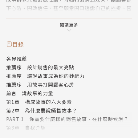
下心防、開啟信任，甚至願意開口透露自己的挫折、困
難、需求、渴望，為業務人員創造了難得的銷售機會。
閱讀更多
在顧客短暫的耐心限度內說個好故事，不是靠口才，而
是要掌握一套故事技術。
目錄
本書作者保羅‧史密斯是知名故事教練，也是惠普、拜
各界推薦
耳、先進保險、沃爾瑪等大企業長期合作的金牌講師。
推薦序 設計銷售的最大亮點
史密斯訪談全球超過50個組織、250多位業務人員與經
推薦序 讓說故事成為你的鈔能力
常被故事推銷的採購人員，搜集了2,000多個銷售故
推薦序 用故事打開顧客心房
事，為業務員打造常勝不敗的說故事銷售指南。
前言 說故事的力量
第1章 構成故事的六大要素
故事，往往成為讓人印象深刻的亮點，也是轉換顧客從
第2章 為什麼要說銷售故事？
抗拒到接受成交的利器。
PART 1 你需要什麼樣的銷售故事、在什麼時候說？
銷售過程就是說故事的過程，準備好25套銷售劇本，
第3章 自我介紹
就能因應各種情況，靈活運用8步驟設計出吸引人買單
第4章 做業務前的心理建設
的橋段。故事來自意外、來自衝突、來自情緒張力，故