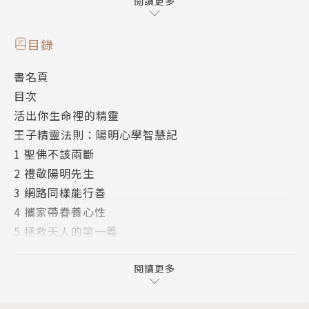
陳復撰寫《王子精靈法則：陽明心學智慧記》，並不是
閱讀更多
在從事「古籍今註今譯」的訓詁工作，而是從真實生活
在華人社會的角度出發，來談如何修心養性做工夫。如
目錄
果你已經發現人只活在自我意識裡產生的弊端，這主要
書名頁
體現在人與四大關係裡（天，人，物，我）的各種撕裂
目次
與隔閡，並發現世間有個更高於自我意識的存在，希望
活出你生命裡的精靈
能不帶有宗教色彩的認識真知與活出真如。這份來自心
王子精靈法則：陽明心學智慧記
靈的企望，會使得你很適合閱讀這本書。遨遊於盈滿智
1 聖佛不該兩斷
慧與創新思維的文字間，要不仔細琢磨每篇內容，或有
2 禮敬陽明先生
時隨手翻開一篇刺激思考，應該都會開卷有益。
3 網路同樣能行善
4 攜家帶眷養心性
作者簡介
5 拯救天人的第一義
6 心學不彰的原因
作者：陳復
7 奇怪的上師
閱讀更多
8 跟陽神祈禱
華人本土社會科學學者，現任國立宜蘭大學博雅學部副
9 不能讓懶病作祟