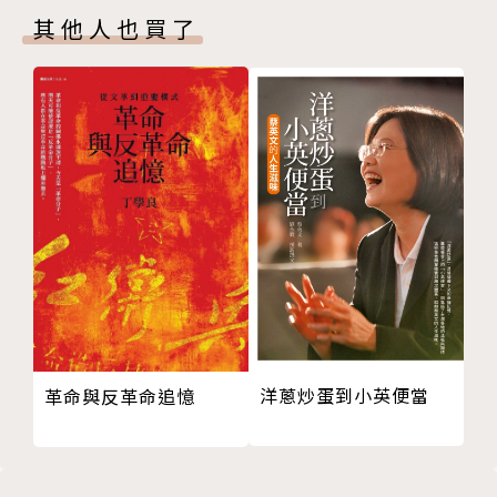
教授。國立清華大學歷史學博士與碩士，私立東吳大學
其他人也買了
10 擱置名詞的爭論
中文系學士。曾任國立台灣師範大學科學教育中心博士
11 禍福相倚學心學
後研究員、國立宜蘭大學博雅教育中心主任兼生命教育
12 精神的高壓與倦怠
研究室召集人。創立海峽兩岸心理諮詢協會，擔任創會
13 孩子就是我們的弟子
理事長與榮譽理事長。專業研究在齊文化與齊學術、通
14 世人受苦不冤枉
識教育與生命教育、陽明學與中國現代化、心學心理學
15 聖人愛作夢
暨華人本土心理諮詢。擅寫詩文，倡導與實踐心學來復
16 什麼都不奇怪
興中華文化。著有《心學工夫論》（2005）、《書院
17 禮儀在散發能量
精神與中華文化》（2005）、《先秦齊文化的淵源與
18 大信良知不應酬
發展》（2009）、《戰國齊學術的特徵與影響》（20
19 大膽承當不由己
09）與《心學風雲記：王陽明帶你打土匪》（2018）
20 成聖的密碼
等書。
21 心學煉金術
洋蔥炒蛋到小英便當
革命與反革命追憶
22 儒家的神仙
闡發心學二十年，歷經各種生死交關的考驗，拍攝磨課
23 天天如實靜坐
師課程《王陽明帶你打土匪》，榮獲教育部磨課師課程
24 事業要有心性做基底
A類新星計畫（2015），課程除在國立交通大學育網磨
25 王陽明被詆毀