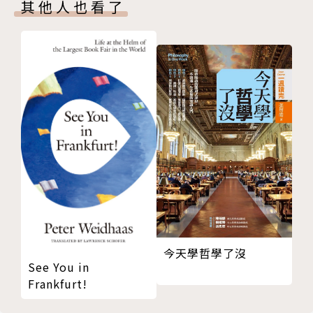
課師平台播出，並獲得大陸清華大學學堂在線慕課平台
其他人也看了
26 殺人要割咽喉
選為簽字認證課，經營三年，修課人數已超過35,000
27 不能馳騁於獸性
人，陸續榮獲校內宜大績優通識課程優等獎（201
28 拜師學習的要義
7）、宜大教學卓越績優人員特優獎（2017）、宜大傑
29 性愛很正常
出通識教育教師獎（2017），校外榮獲全國網路票選
30 乾坤由我在
人氣磨課師第一名（2017）、中華民國數位學習科技
31 活著不要浪費時間
優質金質獎（2017）與教育部標竿課程獎（2018）。
32 人淨是痴狂於鬼怪
長期探討心學的自性議題，榮獲科技部專題研究計畫
33 重新估量世間的價值
「如何藉由釐清黃光國難題建構華人修養心理學」（2
34 沒有人不能被感化
017），並榮獲宜大106學年度博雅學部學術研究績優
35 共同練存在
獎（2018）。
36 真正的夫子
37 講良知來殺良知
今天學哲學了沒
38 無著落裡，有存在
See You in
39 誠意是萬教公法
Frankfurt!
40 不斷刺激感官
41 陽明先生的心學家風