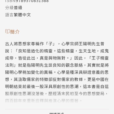
ISBN
9789570851588
分級
普級
語言
繁體中文
簡介
古人將思想家尊稱作「子」，心學宗師王陽明先生曾
說：「良知是造化的精靈。這些精靈，生天生地，成鬼
成帝，皆從此出，真是與物無對。」因此，「王子精靈
法則」就是指陽明先生談良知的觀念脈絡，其實就是將
陽明心學稍加變化的異稱。心學是種深具辯證意義的思
想，其汲取儒家的特徵卻反對儒家的教條，更是中國在
明朝結束前最後一股深具原創性的思潮，這本書是自這
股原創性思潮沒落後，歷經清末民初至今的思想變局，
四百餘年來重新詮釋與推演心學的鉅著。